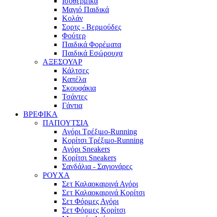
Ισοθερμικά
Μαγιό Παιδικά
Κολάν
Σορτς - Βερμούδες
Φούτερ
Παιδικά Φορέματα
Παιδικά Εσώρουχα
ΑΞΕΣΟΥΑΡ
Κάλτσες
Καπέλα
Σκουφάκια
Τσάντες
Γάντια
ΒΡΕΦΙΚΑ
ΠΑΠΟΥΤΣΙΑ
Αγόρι Τρέξιμο-Running
Κορίτσι Τρέξιμο-Running
Αγόρι Sneakers
Κορίτσι Sneakers
Σανδάλια - Σαγιονάρες
ΡΟΥΧΑ
Σετ Καλαοκαιρινά Αγόρι
Σετ Καλαοκαιρινά Κορίτσι
Σετ Φόρμες Αγόρι
Σετ Φόρμες Κορίτσι