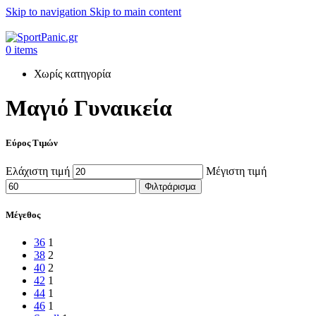
Skip to navigation
Skip to main content
+302315115372
0
items
Χωρίς κατηγορία
Μαγιό Γυναικεία
Εύρος Τιμών
Ελάχιστη τιμή
Μέγιστη τιμή
Φιλτράρισμα
Μέγεθος
36
1
38
2
40
2
42
1
44
1
46
1