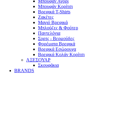
Mπουφάν Αγόρι
Mπουφάν Κορίτσι
Βρεφικά T-Shirts
Ζακέτες
Μαγιό Βρεφικά
Mπλούζες & Φούτερ
Παντελόνια
Σορτς - Βερμούδες
Φορέματα Βρεφικά
Βρεφικά Εσώρουχα
Βρεφικά Κολάν Κορίτσι
ΑΞΕΣΟΥΑΡ
Σκουφάκια
BRANDS