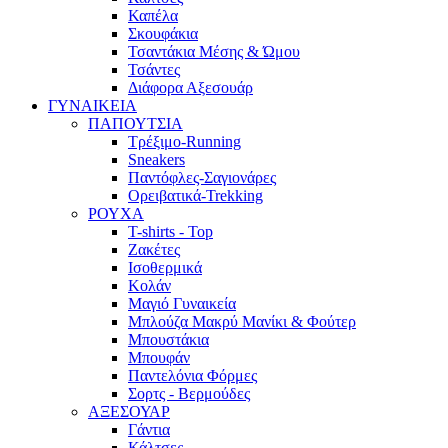
Καπέλα
Σκουφάκια
Τσαντάκια Μέσης & Ώμου
Τσάντες
Διάφορα Αξεσουάρ
ΓΥΝΑΙΚΕΙΑ
ΠΑΠΟΥΤΣΙΑ
Τρέξιμο-Running
Sneakers
Παντόφλες-Σαγιονάρες
Ορειβατικά-Trekking
ΡΟΥΧΑ
T-shirts - Top
Ζακέτες
Ισοθερμικά
Κολάν
Μαγιό Γυναικεία
Μπλούζα Μακρύ Μανίκι & Φούτερ
Μπουστάκια
Μπουφάν
Παντελόνια Φόρμες
Σορτς - Βερμούδες
ΑΞΕΣΟΥΑΡ
Γάντια
Κάλτσες