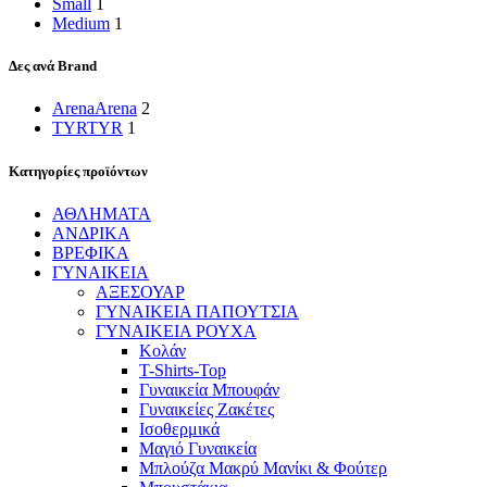
Small
1
Medium
1
Δες ανά Brand
Arena
Arena
2
TYR
TYR
1
Κατηγορίες προϊόντων
ΑΘΛΗΜΑΤΑ
ΑΝΔΡΙΚΑ
ΒΡΕΦΙΚΑ
ΓΥΝΑΙΚΕΙΑ
ΑΞΕΣΟΥΑΡ
ΓΥΝΑΙΚΕΙΑ ΠΑΠΟΥΤΣΙΑ
ΓΥΝΑΙΚΕΙΑ ΡΟΥΧΑ
Kολάν
T-Shirts-Top
Γυναικεία Μπουφάν
Γυναικείες Ζακέτες
Ισοθερμικά
Μαγιό Γυναικεία
Μπλούζα Μακρύ Μανίκι & Φούτερ