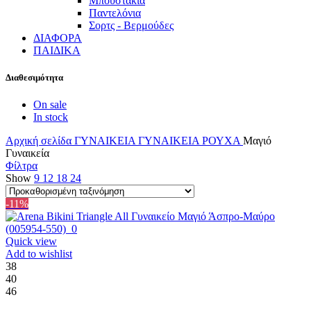
Μπουστάκια
Παντελόνια
Σορτς - Βερμούδες
ΔΙΑΦΟΡΑ
ΠΑΙΔΙΚΑ
Διαθεσιμότητα
On sale
In stock
Αρχική σελίδα
ΓΥΝΑΙΚΕΙΑ
ΓΥΝΑΙΚΕΙΑ ΡΟΥΧΑ
Μαγιό
Γυναικεία
Φίλτρα
Show
9
12
18
24
-11%
Quick view
Add to wishlist
38
40
46