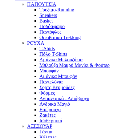
ΠΑΠΟΥΤΣΙΑ
Τρέξιμο-Running
Sneakers
Basket
Ποδόσφαιρο
Παντόφλες
Ορειβατικά Trekking
ΡΟΥΧΑ
T-Shirts
Πόλο T-Shirts
Αμάνικα Μπλουζάκια
Μπλούζα Μακρύ Μανίκι & Φούτερ
Μπουφάν
Αμάνικα Μπουφάν
Παντελόνια
Σορτς-Βερμούδες
Φόρμες
Αντιανεμικά - Αδιάβροχα
Ανδρικά Μαγιό
Εσώρουχα
Ζακέτες
Ισοθερμικά
ΑΞΕΣΟΥΑΡ
Γάντια
Κάλτσες