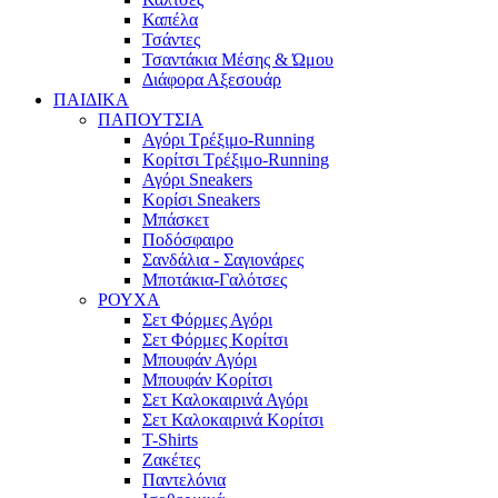
Καπέλα
Τσάντες
Τσαντάκια Μέσης & Ώμου
Διάφορα Αξεσουάρ
ΠΑΙΔΙΚΑ
ΠΑΠΟΥΤΣΙΑ
Αγόρι Τρέξιμο-Running
Κορίτσι Τρέξιμο-Running
Αγόρι Sneakers
Κορίσι Sneakers
Μπάσκετ
Ποδόσφαιρο
Σανδάλια - Σαγιονάρες
Μποτάκια-Γαλότσες
ΡΟΥΧΑ
Σετ Φόρμες Αγόρι
Σετ Φόρμες Κορίτσι
Μπουφάν Αγόρι
Μπουφάν Κορίτσι
Σετ Καλοκαιρινά Αγόρι
Σετ Καλοκαιρινά Κορίτσι
T-Shirts
Ζακέτες
Παντελόνια