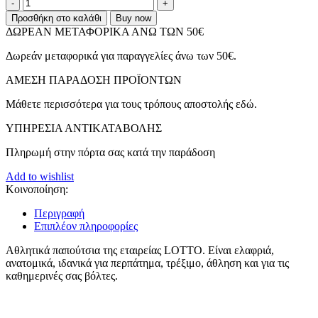
Lotto
SPEEDDEVO
Προσθήκη στο καλάθι
Buy now
500
ΔΩΡΕΑΝ ΜΕΤΑΦΟΡΙΚΑ ΑΝΩ ΤΩΝ 50€
CL
Αθλητικά
Δωρεάν μεταφορικά για παραγγελίες άνω των 50€.
Παιδικά
Παπούτσια
ΑMEΣΗ ΠΑΡΑΔΟΣΗ ΠΡΟΪΟΝΤΩΝ
Μαύρα/
Φούξια
Μάθετε περισσότερα για τους τρόπους αποστολής εδώ.
(215788-
ΥΠΗΡΕΣΙΑ ΑΝΤΙΚΑΤΑΒΟΛΗΣ
7J1)
ποσότητα
Πληρωμή στην πόρτα σας κατά την παράδοση
Add to wishlist
Κοινοποίηση:
Περιγραφή
Επιπλέον πληροφορίες
Αθλητικά παπούτσια της εταιρείας LOTTO. Είναι ελαφριά,
ανατομικά, ιδανικά για περπάτημα, τρέξιμο, άθληση και για τις
καθημερινές σας βόλτες.