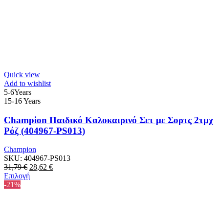
Quick view
Add to wishlist
5-6Years
15-16 Years
Champion Παιδικό Καλοκαιρινό Σετ με Σορτς 2τμχ
Ρόζ (404967-PS013)
Champion
SKU:
404967-PS013
Original
Η
31,79
€
28,62
€
price
Αυτό
τρέχουσα
Επιλογή
was:
το
τιμή
-21%
31,79 €.
προϊόν
είναι:
έχει
28,62 €.
πολλαπλές