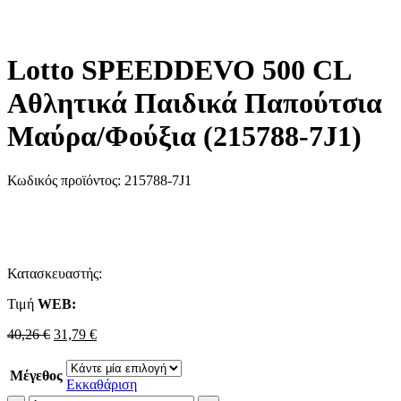
Lotto SPEEDDEVO 500 CL
Αθλητικά Παιδικά Παπούτσια
Μαύρα/Φούξια (215788-7J1)
Κωδικός προϊόντος:
215788-7J1
Κατασκευαστής:
Τιμή
WΕΒ:
Original
Η
40,26
€
31,79
€
price
τρέχουσα
was:
τιμή
Μέγεθος
40,26 €.
είναι:
Εκκαθάριση
31,79 €.