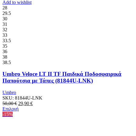
Add to wishlist
28
29.5
30
31
32
33
33.5
35
36
38
38.5
Umbro Veloce LT II TF Παιδικά Ποδοσφαιρικά
Παπούτσια με Τάπες (81844U-LNK)
Umbro
SKU:
81844U-LNK
Original
Η
50,00
€
29,90
€
price
Αυτό
τρέχουσα
Επιλογή
was:
το
τιμή
-15%
50,00 €.
προϊόν
είναι:
έχει
29,90 €.
πολλαπλές
παραλλαγές.