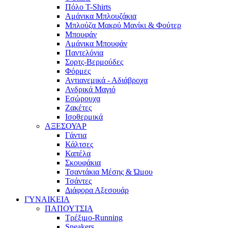
Πόλο T-Shirts
Αμάνικα Μπλουζάκια
Μπλούζα Μακρύ Μανίκι & Φούτερ
Μπουφάν
Αμάνικα Μπουφάν
Παντελόνια
Σορτς-Βερμούδες
Φόρμες
Αντιανεμικά - Αδιάβροχα
Ανδρικά Μαγιό
Εσώρουχα
Ζακέτες
Ισοθερμικά
ΑΞΕΣΟΥΑΡ
Γάντια
Κάλτσες
Καπέλα
Σκουφάκια
Τσαντάκια Μέσης & Ώμου
Τσάντες
Διάφορα Αξεσουάρ
ΓΥΝΑΙΚΕΙΑ
ΠΑΠΟΥΤΣΙΑ
Τρέξιμο-Running
Sneakers