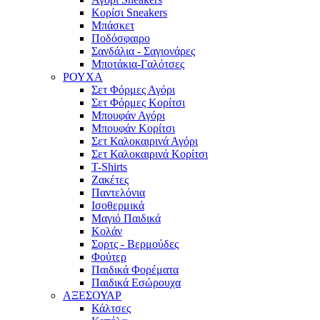
Κορίσι Sneakers
Μπάσκετ
Ποδόσφαιρο
Σανδάλια - Σαγιονάρες
Μποτάκια-Γαλότσες
ΡΟΥΧΑ
Σετ Φόρμες Αγόρι
Σετ Φόρμες Κορίτσι
Μπουφάν Αγόρι
Μπουφάν Κορίτσι
Σετ Καλοκαιρινά Αγόρι
Σετ Καλοκαιρινά Κορίτσι
T-Shirts
Ζακέτες
Παντελόνια
Ισοθερμικά
Μαγιό Παιδικά
Κολάν
Σορτς - Βερμούδες
Φούτερ
Παιδικά Φορέματα
Παιδικά Εσώρουχα
ΑΞΕΣΟΥΑΡ
Κάλτσες