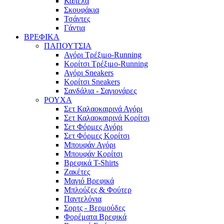
Καπέλα
Σκουφάκια
Τσάντες
Γάντια
ΒΡΕΦΙΚΑ
ΠΑΠΟΥΤΣΙΑ
Αγόρι Τρέξιμο-Running
Κορίτσι Τρέξιμο-Running
Αγόρι Sneakers
Κορίτσι Sneakers
Σανδάλια - Σαγιονάρες
ΡΟΥΧΑ
Σετ Καλαοκαιρινά Αγόρι
Σετ Καλαοκαιρινά Κορίτσι
Σετ Φόρμες Αγόρι
Σετ Φόρμες Κορίτσι
Mπουφάν Αγόρι
Mπουφάν Κορίτσι
Βρεφικά T-Shirts
Ζακέτες
Μαγιό Βρεφικά
Mπλούζες & Φούτερ
Παντελόνια
Σορτς - Βερμούδες
Φορέματα Βρεφικά