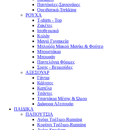
Παντόφλες-Σαγιονάρες
Ορειβατικά-Trekking
ΡΟΥΧΑ
T-shirts - Top
Ζακέτες
Ισοθερμικά
Κολάν
Μαγιό Γυναικεία
Μπλούζα Μακρύ Μανίκι & Φούτερ
Μπουστάκια
Μπουφάν
Παντελόνια Φόρμες
Σορτς - Βερμούδες
ΑΞΕΣΟΥΑΡ
Γάντια
Κάλτσες
Καπέλα
Τσάντες
Τσαντάκια Μέσης & Ώμου
Διάφορα Αξεσουάρ
ΠΑΙΔΙΚΑ
ΠΑΠΟΥΤΣΙΑ
Αγόρι Τρέξιμο-Running
Κορίτσι Τρέξιμο-Running
Αγόρι Sneakers