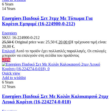
6 Years
14 Years
Energiers Παιδικό Σετ 3τμχ Με Τύπωμα Για
Κορίτσι Εμπριμέ (16-224900-0-212)
Energiers
SKU:
16-224900-0-212
25,50
€
Original price was: 25,50 €.
20,00
€
Η τρέχουσα τιμή είναι:
20,00 €.
Επιλογή
Αυτό το προϊόν έχει πολλαπλές παραλλαγές. Οι επιλογές
μπορούν να επιλεγούν στη σελίδα του προϊόντος
-21%
Quick view
Add to wishlist
6 Years
12 Years
Energiers Παιδικό Σετ Mε Κολάν Καλοκαιρινό 2τμχ
Λευκό Κορίτσι (16-224274-0-018)