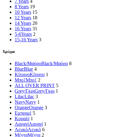
7 Years
4
8 Years
19
10 Years
15
12 Years
18
14 Years
20
16 Years
31
5-6Years
2
15-16 Years
3
Χρώμα
Black/Μαύρο
Black/Μαύρο
8
Blue
Blue
4
Κίτρινο
Κίτρινο
1
Μπεζ
Μπεζ
2
ALL OVER PRINT
5
Grey/Γκρι
Grey/Γκρι
1
Lilac
Lilac
3
Navy
Navy
1
Orange
Orange
3
Εμπριμέ
5
Κοραλί
1
Λαχανί
Λαχανί
1
Λευκό
Λευκό
6
Μέντα
Μέντα
2