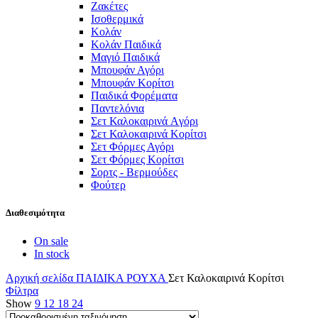
Ζακέτες
Ισοθερμικά
Κολάν
Κολάν Παιδικά
Μαγιό Παιδικά
Μπουφάν Αγόρι
Μπουφάν Κορίτσι
Παιδικά Φορέματα
Παντελόνια
Σετ Καλοκαιρινά Aγόρι
Σετ Καλοκαιρινά Κορίτσι
Σετ Φόρμες Αγόρι
Σετ Φόρμες Κορίτσι
Σορτς - Βερμούδες
Φούτερ
Διαθεσιμότητα
On sale
In stock
Αρχική σελίδα
ΠΑΙΔΙΚΑ
ΡΟΥΧΑ
Σετ Καλοκαιρινά Κορίτσι
Φίλτρα
Show
9
12
18
24