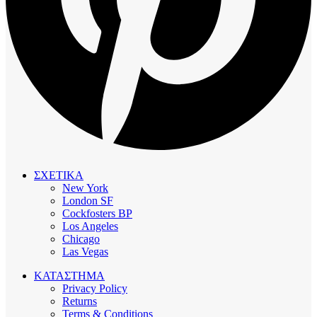
ΣΧΕΤΙΚΑ
New York
London SF
Cockfosters BP
Los Angeles
Chicago
Las Vegas
ΚΑΤΑΣΤΗΜΑ
Privacy Policy
Returns
Terms & Conditions