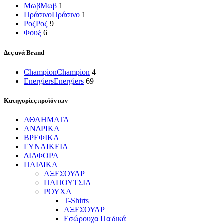
Μωβ
Μωβ
1
Πράσινο
Πράσινο
1
Ροζ
Ροζ
9
Φουξ
6
Δες ανά Brand
Champion
Champion
4
Energiers
Energiers
69
Κατηγορίες προϊόντων
ΑΘΛΗΜΑΤΑ
ΑΝΔΡΙΚΑ
ΒΡΕΦΙΚΑ
ΓΥΝΑΙΚΕΙΑ
ΔΙΑΦΟΡΑ
ΠΑΙΔΙΚΑ
ΑΞΕΣΟΥΑΡ
ΠΑΠΟΥΤΣΙΑ
ΡΟΥΧΑ
T-Shirts
ΑΞΕΣΟΥΑΡ
Εσώρουχα Παιδικά