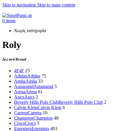
Skip to navigation
Skip to main content
+302315115372
0
items
Χωρίς κατηγορία
Roly
Δες ανά Brand
4F
4F
25
Adidas
Adidas
75
Amila
Amila
33
Aquarapid
Aquarapid
5
Arena
Arena
61
Asics
Asics
2
Beverly Hills Polo Club
Beverly Hills Polo Club
2
Calvin Klein
Calvin Klein
6
Carrera
Carrera
10
Champion
Champion
48
Crocs
Crocs
3
Energiers
Energiers
403