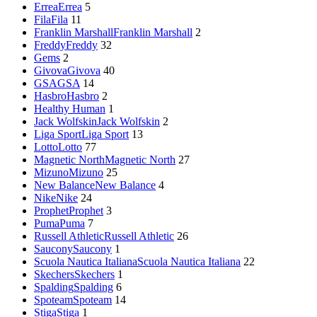
Errea
Errea
5
Fila
Fila
11
Franklin Marshall
Franklin Marshall
2
Freddy
Freddy
32
Gems
2
Givova
Givova
40
GSA
GSA
14
Hasbro
Hasbro
2
Healthy Human
1
Jack Wolfskin
Jack Wolfskin
2
Liga Sport
Liga Sport
13
Lotto
Lotto
77
Magnetic North
Magnetic North
27
Mizuno
Mizuno
25
New Balance
New Balance
4
Nike
Nike
24
Prophet
Prophet
3
Puma
Puma
7
Russell Athletic
Russell Athletic
26
Saucony
Saucony
1
Scuola Nautica Italiana
Scuola Nautica Italiana
22
Skechers
Skechers
1
Spalding
Spalding
6
Spoteam
Spoteam
14
Stiga
Stiga
1