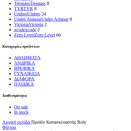
Trespass
Trespass
8
TYR
TYR
8
Umbro
Umbro
24
Under Armour
Under Armour
8
Victoria
Victoria
2
xcode
xcode
2
Zero Level
Zero Level
66
Κατηγορίες προϊόντων
ΑΘΛΗΜΑΤΑ
ΑΝΔΡΙΚΑ
ΒΡΕΦΙΚΑ
ΓΥΝΑΙΚΕΙΑ
ΔΙΑΦΟΡΑ
ΠΑΙΔΙΚΑ
Διαθεσιμότητα
On sale
In stock
Αρχική σελίδα
Προϊόν Κατασκευαστής
Roly
Φίλτρα