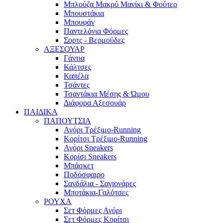
Μπλούζα Μακρύ Μανίκι & Φούτερ
Μπουστάκια
Μπουφάν
Παντελόνια Φόρμες
Σορτς - Βερμούδες
ΑΞΕΣΟΥΑΡ
Γάντια
Κάλτσες
Καπέλα
Τσάντες
Τσαντάκια Μέσης & Ώμου
Διάφορα Αξεσουάρ
ΠΑΙΔΙΚΑ
ΠΑΠΟΥΤΣΙΑ
Αγόρι Τρέξιμο-Running
Κορίτσι Τρέξιμο-Running
Αγόρι Sneakers
Κορίσι Sneakers
Μπάσκετ
Ποδόσφαιρο
Σανδάλια - Σαγιονάρες
Μποτάκια-Γαλότσες
ΡΟΥΧΑ
Σετ Φόρμες Αγόρι
Σετ Φόρμες Κορίτσι