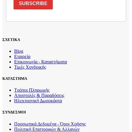
SUBSCRIBE
ΣΧΕΤΙΚΑ
Blog
Εταιρεία
Επικοινωνία - Καταστήματα
Τιμές Χονδρικής
ΚΑΤΑΣΤΗΜΑ
Τρόποι Πληρωμής
Αποστολές & Παραδόσεις
Ηλεκτρονική Δωροκάρτα
ΣΥΝΔΕΣΜΟΙ
Προσωπικά Δεδομένα - Όροι Χρήσης
Πολιτική Επιστροφών & Αλλαγών