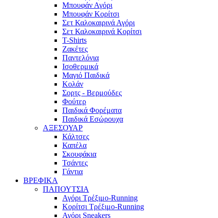
Μπουφάν Αγόρι
Μπουφάν Κορίτσι
Σετ Καλοκαιρινά Αγόρι
Σετ Καλοκαιρινά Κορίτσι
T-Shirts
Ζακέτες
Παντελόνια
Ισοθερμικά
Μαγιό Παιδικά
Κολάν
Σορτς - Βερμούδες
Φούτερ
Παιδικά Φορέματα
Παιδικά Εσώρουχα
ΑΞΕΣΟΥΑΡ
Κάλτσες
Καπέλα
Σκουφάκια
Τσάντες
Γάντια
ΒΡΕΦΙΚΑ
ΠΑΠΟΥΤΣΙΑ
Αγόρι Τρέξιμο-Running
Κορίτσι Τρέξιμο-Running
Αγόρι Sneakers