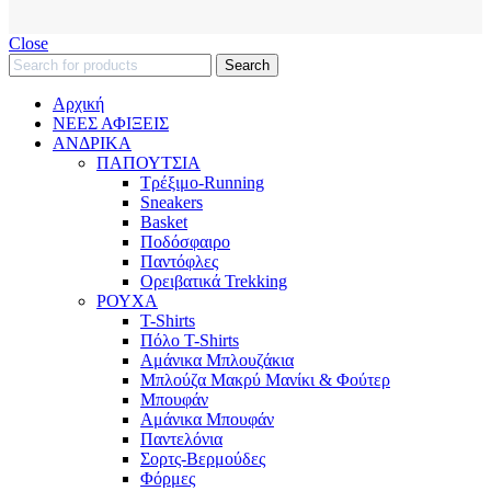
Close
Search
Αρχική
ΝΕΕΣ ΑΦΙΞΕΙΣ
AΝΔΡΙΚΑ
ΠΑΠΟΥΤΣΙΑ
Τρέξιμο-Running
Sneakers
Basket
Ποδόσφαιρο
Παντόφλες
Ορειβατικά Trekking
ΡΟΥΧΑ
T-Shirts
Πόλο T-Shirts
Αμάνικα Μπλουζάκια
Μπλούζα Μακρύ Μανίκι & Φούτερ
Μπουφάν
Αμάνικα Μπουφάν
Παντελόνια
Σορτς-Βερμούδες
Φόρμες