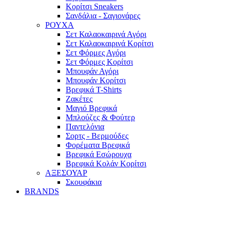
Κορίτσι Sneakers
Σανδάλια - Σαγιονάρες
ΡΟΥΧΑ
Σετ Καλαοκαιρινά Αγόρι
Σετ Καλαοκαιρινά Κορίτσι
Σετ Φόρμες Αγόρι
Σετ Φόρμες Κορίτσι
Mπουφάν Αγόρι
Mπουφάν Κορίτσι
Βρεφικά T-Shirts
Ζακέτες
Μαγιό Βρεφικά
Mπλούζες & Φούτερ
Παντελόνια
Σορτς - Βερμούδες
Φορέματα Βρεφικά
Βρεφικά Εσώρουχα
Βρεφικά Κολάν Κορίτσι
ΑΞΕΣΟΥΑΡ
Σκουφάκια
BRANDS