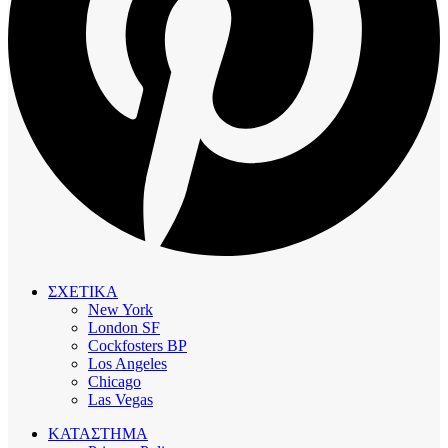
ΣΧΕΤΙΚΑ
New York
London SF
Cockfosters BP
Los Angeles
Chicago
Las Vegas
ΚΑΤΑΣΤΗΜΑ