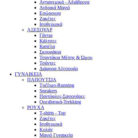
Αντιανεμικά - Αδιάβροχα
Ανδρικά Μαγιό
Εσώρουχα
Ζακέτες
Ισοθερμικά
ΑΞΕΣΟΥΑΡ
Γάντια
Κάλτσες
Καπέλα
Σκουφάκια
Τσαντάκια Μέσης & Ώμου
Τσάντες
Διάφορα Αξεσουάρ
ΓΥΝΑΙΚΕΙΑ
ΠΑΠΟΥΤΣΙΑ
Τρέξιμο-Running
Sneakers
Παντόφλες-Σαγιονάρες
Ορειβατικά-Trekking
ΡΟΥΧΑ
T-shirts - Top
Ζακέτες
Ισοθερμικά
Κολάν
Μαγιό Γυναικεία