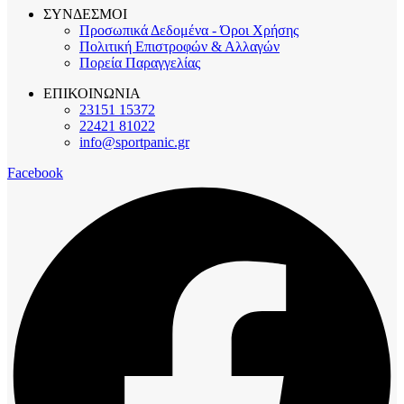
ΣΥΝΔΕΣΜΟΙ
Προσωπικά Δεδομένα - Όροι Χρήσης
Πολιτική Επιστροφών & Αλλαγών
Πορεία Παραγγελίας
ΕΠΙΚΟΙΝΩΝΙΑ
23151 15372
22421 81022
info@sportpanic.gr
Facebook