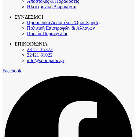
Αποστολές & Παραδόσεις
Ηλεκτρονική Δωροκάρτα
ΣΥΝΔΕΣΜΟΙ
Προσωπικά Δεδομένα - Όροι Χρήσης
Πολιτική Επιστροφών & Αλλαγών
Πορεία Παραγγελίας
ΕΠΙΚΟΙΝΩΝΙΑ
23151 15372
22421 81022
info@sportpanic.gr
Facebook