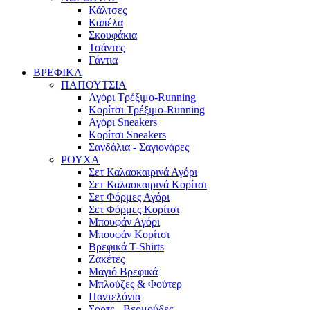
Κάλτσες
Καπέλα
Σκουφάκια
Τσάντες
Γάντια
ΒΡΕΦΙΚΑ
ΠΑΠΟΥΤΣΙΑ
Αγόρι Τρέξιμο-Running
Κορίτσι Τρέξιμο-Running
Αγόρι Sneakers
Κορίτσι Sneakers
Σανδάλια - Σαγιονάρες
ΡΟΥΧΑ
Σετ Καλαοκαιρινά Αγόρι
Σετ Καλαοκαιρινά Κορίτσι
Σετ Φόρμες Αγόρι
Σετ Φόρμες Κορίτσι
Mπουφάν Αγόρι
Mπουφάν Κορίτσι
Βρεφικά T-Shirts
Ζακέτες
Μαγιό Βρεφικά
Mπλούζες & Φούτερ
Παντελόνια
Σορτς - Βερμούδες