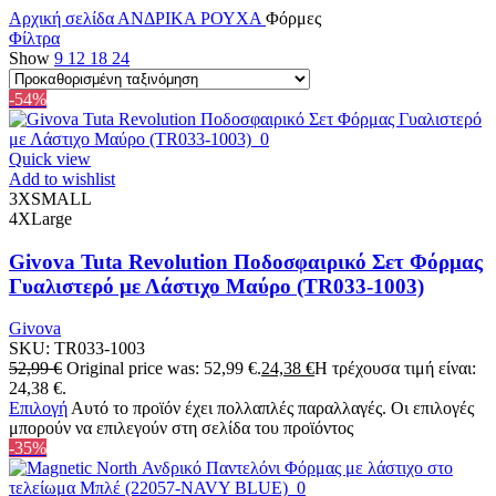
Αρχική σελίδα
ΑΝΔΡΙΚΑ
ΡΟΥΧΑ
Φόρμες
Φίλτρα
Show
9
12
18
24
-54%
Quick view
Add to wishlist
3XSMALL
4XLarge
Givova Tuta Revolution Ποδοσφαιρικό Σετ Φόρμας
Γυαλιστερό με Λάστιχο Μαύρο (TR033-1003)
Givova
SKU:
TR033-1003
52,99
€
Original price was: 52,99 €.
24,38
€
Η τρέχουσα τιμή είναι:
24,38 €.
Επιλογή
Αυτό το προϊόν έχει πολλαπλές παραλλαγές. Οι επιλογές
μπορούν να επιλεγούν στη σελίδα του προϊόντος
-35%