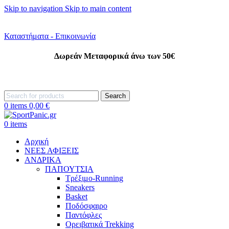
Skip to navigation
Skip to main content
+302242181022
+302242307390
Καταστήματα - Επικοινωνία
Δωρεάν Μεταφορικά άνω των 50€
+302315115372
Search
0
items
0,00
€
0
items
Αρχική
ΝΕΕΣ ΑΦΙΞΕΙΣ
AΝΔΡΙΚΑ
ΠΑΠΟΥΤΣΙΑ
Τρέξιμο-Running
Sneakers
Basket
Ποδόσφαιρο
Παντόφλες
Ορειβατικά Trekking