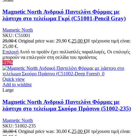
Magnetic North Ανδρικό Παντελόνι Φόρμας με
λάστιχο στο τελείωμα Γκρί (C51001-Pencil Gray)
Magnetic North
SKU:
C51001
29,90
€
Original price was: 29,90 €.
25,00
€
Η τρέχουσα τιμή είναι:
25,00 €.
Επιλογή
Αυτό το προϊόν έχει πολλαπλές παραλλαγές. Οι επιλογές
μπορούν να επιλεγούν στη σελίδα του προϊόντος
-17%
Quick view
Add to wishlist
Large
Magnetic North Ανδρικό Παντελόνι Φόρμας με
λάστιχο στο τελείωμα Σκούρο Πράσινο (51002-235)
Magnetic North
SKU:
51002-235
30,00
€
Original price was: 30,00 €.
25,00
€
Η τρέχουσα τιμή είναι: