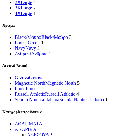
2XLarge
4
3XLarge
2
4XLarge
1
Χρώμα
Black/Μαύρο
Black/Μαύρο
3
Forest Green
1
Navy
Navy
2
Ανθρακί
Ανθρακί
1
Δες ανά Brand
Givova
Givova
1
Magnetic North
Magnetic North
5
Puma
Puma
1
Russell Athletic
Russell Athletic
4
Scuola Nautica Italiana
Scuola Nautica Italiana
1
Κατηγορίες προϊόντων
ΑΘΛΗΜΑΤΑ
ΑΝΔΡΙΚΑ
ΑΞΕΣΟΥΑΡ