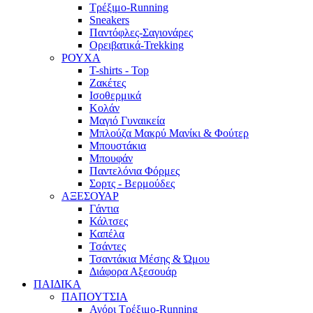
Τρέξιμο-Running
Sneakers
Παντόφλες-Σαγιονάρες
Ορειβατικά-Trekking
ΡΟΥΧΑ
T-shirts - Top
Ζακέτες
Ισοθερμικά
Κολάν
Μαγιό Γυναικεία
Μπλούζα Μακρύ Μανίκι & Φούτερ
Μπουστάκια
Μπουφάν
Παντελόνια Φόρμες
Σορτς - Βερμούδες
ΑΞΕΣΟΥΑΡ
Γάντια
Κάλτσες
Καπέλα
Τσάντες
Τσαντάκια Μέσης & Ώμου
Διάφορα Αξεσουάρ
ΠΑΙΔΙΚΑ
ΠΑΠΟΥΤΣΙΑ
Αγόρι Τρέξιμο-Running