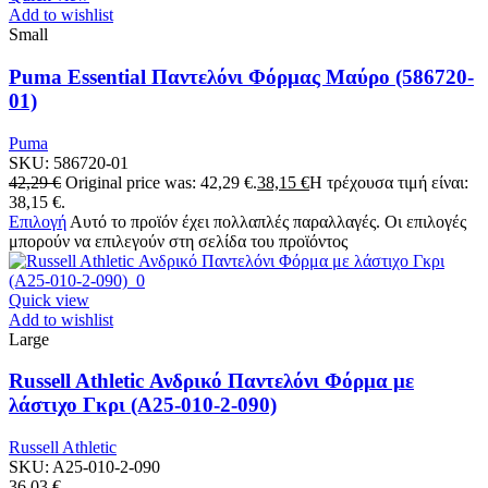
Add to wishlist
Small
Puma Essential Παντελόνι Φόρμας Μαύρο (586720-
01)
Puma
SKU:
586720-01
42,29
€
Original price was: 42,29 €.
38,15
€
Η τρέχουσα τιμή είναι:
38,15 €.
Επιλογή
Αυτό το προϊόν έχει πολλαπλές παραλλαγές. Οι επιλογές
μπορούν να επιλεγούν στη σελίδα του προϊόντος
Quick view
Add to wishlist
Large
Russell Athletic Ανδρικό Παντελόνι Φόρμα με
λάστιχο Γκρι (A25-010-2-090)
Russell Athletic
SKU:
A25-010-2-090
36,03
€