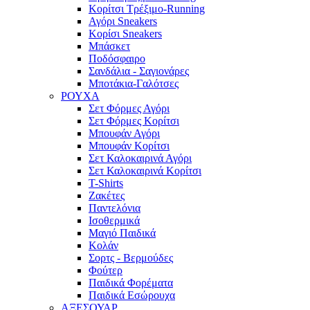
Κορίτσι Τρέξιμο-Running
Αγόρι Sneakers
Κορίσι Sneakers
Μπάσκετ
Ποδόσφαιρο
Σανδάλια - Σαγιονάρες
Μποτάκια-Γαλότσες
ΡΟΥΧΑ
Σετ Φόρμες Αγόρι
Σετ Φόρμες Κορίτσι
Μπουφάν Αγόρι
Μπουφάν Κορίτσι
Σετ Καλοκαιρινά Αγόρι
Σετ Καλοκαιρινά Κορίτσι
T-Shirts
Ζακέτες
Παντελόνια
Ισοθερμικά
Μαγιό Παιδικά
Κολάν
Σορτς - Βερμούδες
Φούτερ
Παιδικά Φορέματα
Παιδικά Εσώρουχα
ΑΞΕΣΟΥΑΡ