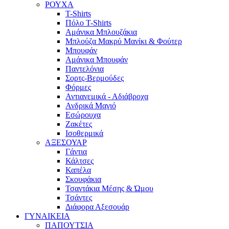
ΡΟΥΧΑ
T-Shirts
Πόλο T-Shirts
Αμάνικα Μπλουζάκια
Μπλούζα Μακρύ Μανίκι & Φούτερ
Μπουφάν
Αμάνικα Μπουφάν
Παντελόνια
Σορτς-Βερμούδες
Φόρμες
Αντιανεμικά - Αδιάβροχα
Ανδρικά Μαγιό
Εσώρουχα
Ζακέτες
Ισοθερμικά
ΑΞΕΣΟΥΑΡ
Γάντια
Κάλτσες
Καπέλα
Σκουφάκια
Τσαντάκια Μέσης & Ώμου
Τσάντες
Διάφορα Αξεσουάρ
ΓΥΝΑΙΚΕΙΑ
ΠΑΠΟΥΤΣΙΑ