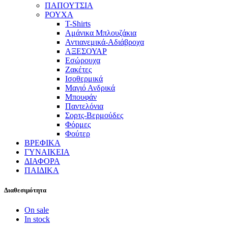
ΠΑΠΟΥΤΣΙΑ
ΡΟΥΧΑ
T-Shirts
Αμάνικα Μπλουζάκια
Αντιανεμικά-Αδιάβροχα
ΑΞΕΣΟΥΑΡ
Εσώρουχα
Ζακέτες
Ισοθερμικά
Μαγιό Ανδρικά
Μπουφάν
Παντελόνια
Σορτς-Βερμούδες
Φόρμες
Φούτερ
ΒΡΕΦΙΚΑ
ΓΥΝΑΙΚΕΙΑ
ΔΙΑΦΟΡΑ
ΠΑΙΔΙΚΑ
Διαθεσιμότητα
On sale
In stock