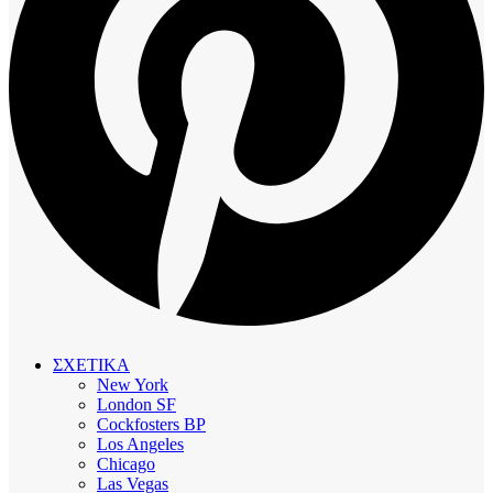
ΣΧΕΤΙΚΑ
New York
London SF
Cockfosters BP
Los Angeles
Chicago
Las Vegas