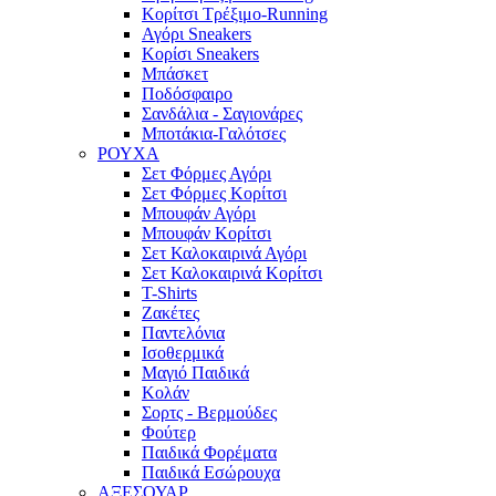
Κορίτσι Τρέξιμο-Running
Αγόρι Sneakers
Κορίσι Sneakers
Μπάσκετ
Ποδόσφαιρο
Σανδάλια - Σαγιονάρες
Μποτάκια-Γαλότσες
ΡΟΥΧΑ
Σετ Φόρμες Αγόρι
Σετ Φόρμες Κορίτσι
Μπουφάν Αγόρι
Μπουφάν Κορίτσι
Σετ Καλοκαιρινά Αγόρι
Σετ Καλοκαιρινά Κορίτσι
T-Shirts
Ζακέτες
Παντελόνια
Ισοθερμικά
Μαγιό Παιδικά
Κολάν
Σορτς - Βερμούδες
Φούτερ
Παιδικά Φορέματα
Παιδικά Εσώρουχα
ΑΞΕΣΟΥΑΡ