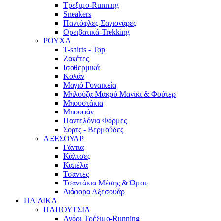
Τρέξιμο-Running
Sneakers
Παντόφλες-Σαγιονάρες
Ορειβατικά-Trekking
ΡΟΥΧΑ
T-shirts - Top
Ζακέτες
Ισοθερμικά
Κολάν
Μαγιό Γυναικεία
Μπλούζα Μακρύ Μανίκι & Φούτερ
Μπουστάκια
Μπουφάν
Παντελόνια Φόρμες
Σορτς - Βερμούδες
ΑΞΕΣΟΥΑΡ
Γάντια
Κάλτσες
Καπέλα
Τσάντες
Τσαντάκια Μέσης & Ώμου
Διάφορα Αξεσουάρ
ΠΑΙΔΙΚΑ
ΠΑΠΟΥΤΣΙΑ
Αγόρι Τρέξιμο-Running