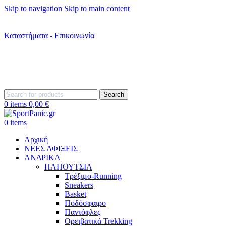
Skip to navigation
Skip to main content
+302242181022
+302242307390
Καταστήματα - Επικοινωνία
+302315115372
Search
0
items
0,00
€
0
items
Αρχική
ΝΕΕΣ ΑΦΙΞΕΙΣ
AΝΔΡΙΚΑ
ΠΑΠΟΥΤΣΙΑ
Τρέξιμο-Running
Sneakers
Basket
Ποδόσφαιρο
Παντόφλες
Ορειβατικά Trekking