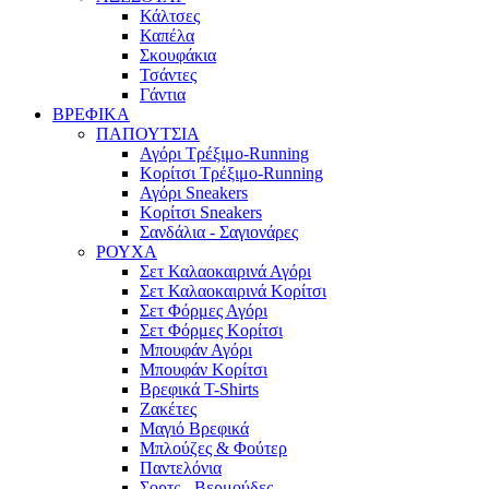
Κάλτσες
Καπέλα
Σκουφάκια
Τσάντες
Γάντια
ΒΡΕΦΙΚΑ
ΠΑΠΟΥΤΣΙΑ
Αγόρι Τρέξιμο-Running
Κορίτσι Τρέξιμο-Running
Αγόρι Sneakers
Κορίτσι Sneakers
Σανδάλια - Σαγιονάρες
ΡΟΥΧΑ
Σετ Καλαοκαιρινά Αγόρι
Σετ Καλαοκαιρινά Κορίτσι
Σετ Φόρμες Αγόρι
Σετ Φόρμες Κορίτσι
Mπουφάν Αγόρι
Mπουφάν Κορίτσι
Βρεφικά T-Shirts
Ζακέτες
Μαγιό Βρεφικά
Mπλούζες & Φούτερ
Παντελόνια
Σορτς - Βερμούδες