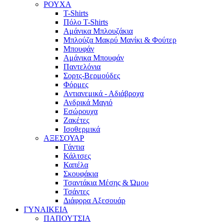
ΡΟΥΧΑ
T-Shirts
Πόλο T-Shirts
Αμάνικα Μπλουζάκια
Μπλούζα Μακρύ Μανίκι & Φούτερ
Μπουφάν
Αμάνικα Μπουφάν
Παντελόνια
Σορτς-Βερμούδες
Φόρμες
Αντιανεμικά - Αδιάβροχα
Ανδρικά Μαγιό
Εσώρουχα
Ζακέτες
Ισοθερμικά
ΑΞΕΣΟΥΑΡ
Γάντια
Κάλτσες
Καπέλα
Σκουφάκια
Τσαντάκια Μέσης & Ώμου
Τσάντες
Διάφορα Αξεσουάρ
ΓΥΝΑΙΚΕΙΑ
ΠΑΠΟΥΤΣΙΑ