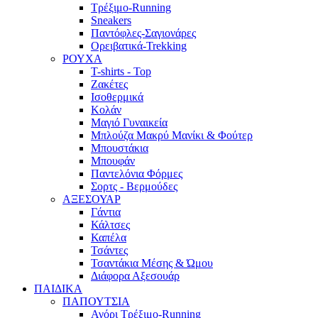
Τρέξιμο-Running
Sneakers
Παντόφλες-Σαγιονάρες
Ορειβατικά-Trekking
ΡΟΥΧΑ
T-shirts - Top
Ζακέτες
Ισοθερμικά
Κολάν
Μαγιό Γυναικεία
Μπλούζα Μακρύ Μανίκι & Φούτερ
Μπουστάκια
Μπουφάν
Παντελόνια Φόρμες
Σορτς - Βερμούδες
ΑΞΕΣΟΥΑΡ
Γάντια
Κάλτσες
Καπέλα
Τσάντες
Τσαντάκια Μέσης & Ώμου
Διάφορα Αξεσουάρ
ΠΑΙΔΙΚΑ
ΠΑΠΟΥΤΣΙΑ
Αγόρι Τρέξιμο-Running