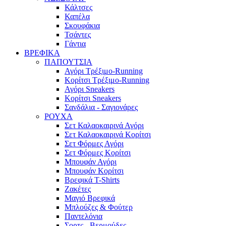
Κάλτσες
Καπέλα
Σκουφάκια
Τσάντες
Γάντια
ΒΡΕΦΙΚΑ
ΠΑΠΟΥΤΣΙΑ
Αγόρι Τρέξιμο-Running
Κορίτσι Τρέξιμο-Running
Αγόρι Sneakers
Κορίτσι Sneakers
Σανδάλια - Σαγιονάρες
ΡΟΥΧΑ
Σετ Καλαοκαιρινά Αγόρι
Σετ Καλαοκαιρινά Κορίτσι
Σετ Φόρμες Αγόρι
Σετ Φόρμες Κορίτσι
Mπουφάν Αγόρι
Mπουφάν Κορίτσι
Βρεφικά T-Shirts
Ζακέτες
Μαγιό Βρεφικά
Mπλούζες & Φούτερ
Παντελόνια
Σορτς - Βερμούδες