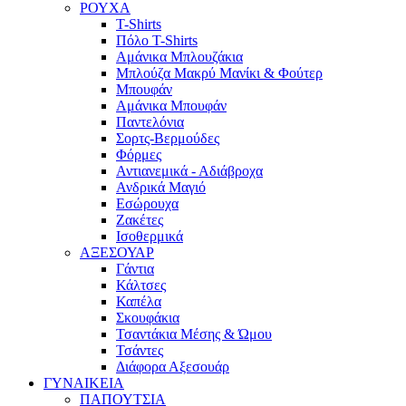
ΡΟΥΧΑ
T-Shirts
Πόλο T-Shirts
Αμάνικα Μπλουζάκια
Μπλούζα Μακρύ Μανίκι & Φούτερ
Μπουφάν
Αμάνικα Μπουφάν
Παντελόνια
Σορτς-Βερμούδες
Φόρμες
Αντιανεμικά - Αδιάβροχα
Ανδρικά Μαγιό
Εσώρουχα
Ζακέτες
Ισοθερμικά
ΑΞΕΣΟΥΑΡ
Γάντια
Κάλτσες
Καπέλα
Σκουφάκια
Τσαντάκια Μέσης & Ώμου
Τσάντες
Διάφορα Αξεσουάρ
ΓΥΝΑΙΚΕΙΑ
ΠΑΠΟΥΤΣΙΑ