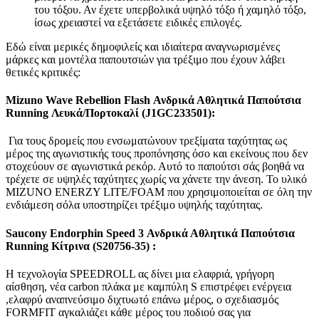
του τόξου. Αν έχετε υπερβολικά υψηλό τόξο ή χαμηλό τόξο,
ίσως χρειαστεί να εξετάσετε ειδικές επιλογές.
Εδώ είναι μερικές δημοφιλείς και ιδιαίτερα αναγνωρισμένες
μάρκες και μοντέλα παπουτσιών για τρέξιμο που έχουν λάβει
θετικές κριτικές:
Mizuno Wave Rebellion Flash Ανδρικά Αθλητικά Παπούτσια
Running Λευκά/Πορτοκαλί (J1GC233501):
Για τους δρομείς που ενσωματώνουν τρεξίματα ταχύτητας ως
μέρος της αγωνιστικής τους προπόνησης όσο και εκείνους που δεν
στοχεύουν σε αγωνιστικά ρεκόρ. Αυτό το παπούτσι σάς βοηθά να
τρέχετε σε υψηλές ταχύτητες χωρίς να χάνετε την άνεση.
Το υλικό
MIZUNO ENERZY LITE/FOAM που χρησιμοποιείται σε όλη την
ενδιάμεση σόλα υποστηρίζει τρέξιμο υψηλής
ταχύτητας.
Saucony Endorphin Speed 3 Ανδρικά Αθλητικά Παπούτσια
Running Κίτρινα (S20756-35) :
Η τεχνολογία SPEEDROLL ας δίνει μια ελαφριά, γρήγορη
αίσθηση, νέα carbon πλάκα με καμπύλη S επιστρέφει ενέργεια
,ελαφρύ αναπνεύσιμο διχτυωτό επάνω μέρος, ο σχεδιασμός
FORMFIT αγκαλιάζει κάθε μέρος του ποδιού σας για