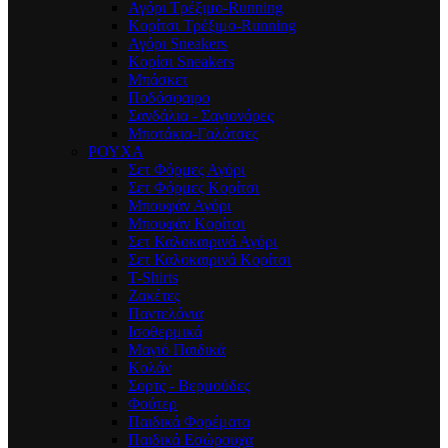
Αγόρι Τρέξιμο-Running
Κορίτσι Τρέξιμο-Running
Αγόρι Sneakers
Κορίσι Sneakers
Μπάσκετ
Ποδόσφαιρο
Σανδάλια - Σαγιονάρες
Μποτάκια-Γαλότσες
ΡΟΥΧΑ
Σετ Φόρμες Αγόρι
Σετ Φόρμες Κορίτσι
Μπουφάν Αγόρι
Μπουφάν Κορίτσι
Σετ Καλοκαιρινά Αγόρι
Σετ Καλοκαιρινά Κορίτσι
T-Shirts
Ζακέτες
Παντελόνια
Ισοθερμικά
Μαγιό Παιδικά
Κολάν
Σορτς - Βερμούδες
Φούτερ
Παιδικά Φορέματα
Παιδικά Εσώρουχα