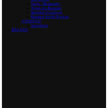
Σορτς - Βερμούδες
Φορέματα Βρεφικά
Βρεφικά Εσώρουχα
Βρεφικά Κολάν Κορίτσι
ΑΞΕΣΟΥΑΡ
Σκουφάκια
BRANDS