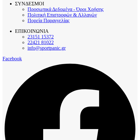
ΣΥΝΔΕΣΜΟΙ
Προσωπικά Δεδομένα - Όροι Χρήσης
Πολιτική Επιστροφών & Αλλαγών
Πορεία Παραγγελίας
ΕΠΙΚΟΙΝΩΝΙΑ
23151 15372
22421 81022
info@sportpanic.gr
Facebook