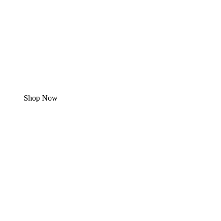
Hot
Summer
Sale!
Shop Now