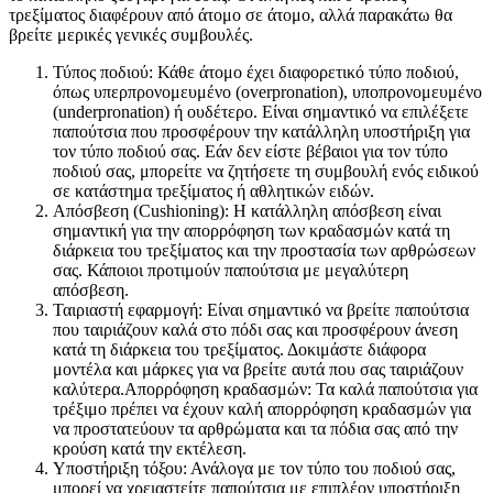
τρεξίματος διαφέρουν από άτομο σε άτομο, αλλά παρακάτω θα
βρείτε μερικές γενικές συμβουλές.
Τύπος ποδιού: Κάθε άτομο έχει διαφορετικό τύπο ποδιού,
όπως υπερπρονομευμένο (overpronation), υποπρονομευμένο
(underpronation) ή ουδέτερο. Είναι σημαντικό να επιλέξετε
παπούτσια που προσφέρουν την κατάλληλη υποστήριξη για
τον τύπο ποδιού σας. Εάν δεν είστε βέβαιοι για τον τύπο
ποδιού σας, μπορείτε να ζητήσετε τη συμβουλή ενός ειδικού
σε κατάστημα τρεξίματος ή αθλητικών ειδών.
Απόσβεση (Cushioning): Η κατάλληλη απόσβεση είναι
σημαντική για την απορρόφηση των κραδασμών κατά τη
διάρκεια του τρεξίματος και την προστασία των αρθρώσεων
σας. Κάποιοι προτιμούν παπούτσια με μεγαλύτερη
απόσβεση.
Ταιριαστή εφαρμογή: Είναι σημαντικό να βρείτε παπούτσια
που ταιριάζουν καλά στο πόδι σας και προσφέρουν άνεση
κατά τη διάρκεια του τρεξίματος. Δοκιμάστε διάφορα
μοντέλα και μάρκες για να βρείτε αυτά που σας ταιριάζουν
καλύτερα.Απορρόφηση κραδασμών: Τα καλά παπούτσια για
τρέξιμο πρέπει να έχουν καλή απορρόφηση κραδασμών για
να προστατεύουν τα αρθρώματα και τα πόδια σας από την
κρούση κατά την εκτέλεση.
Υποστήριξη τόξου: Ανάλογα με τον τύπο του ποδιού σας,
μπορεί να χρειαστείτε παπούτσια με επιπλέον υποστήριξη