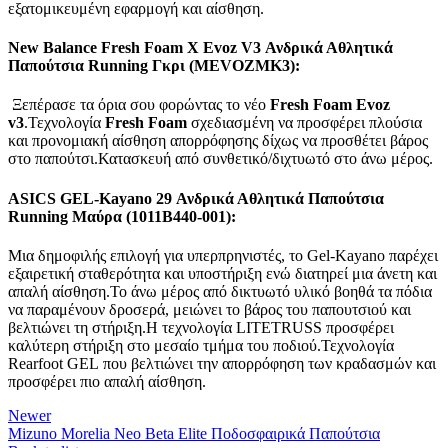
εξατομικευμένη εφαρμογή και αίσθηση.
New Balance Fresh Foam X Evoz V3 Ανδρικά Αθλητικά
Παπούτσια Running Γκρι (MEVOZMK3):
Ξεπέρασε τα όρια σου φορώντας το νέο
Fresh Foam Evoz
v3
.Τεχνολογία
Fresh Foam
σχεδιασμένη να προσφέρει πλούσια
και προνομιακή αίσθηση απορρόφησης δίχως να προσθέτει βάρος
στο παπούτσι.Κατασκευή από συνθετικό/διχτυωτό στο άνω μέρος.
ASICS GEL-Kayano 29 Ανδρικά Αθλητικά Παπούτσια
Running Μαύρα (1011B440-001):
Μια δημοφιλής επιλογή για υπερπρηνιστές, το Gel-Kayano παρέχει
εξαιρετική σταθερότητα και υποστήριξη ενώ διατηρεί μια άνετη και
απαλή αίσθηση.Το άνω μέρος από δικτυωτό υλικό βοηθά τα πόδια
να παραμένουν δροσερά, μειώνει το βάρος του παπουτσιού και
βελτιώνει τη στήριξη.Η τεχνολογία LITETRUSS προσφέρει
καλύτερη στήριξη στο μεσαίο τμήμα του ποδιού.Τεχνολογία
Rearfoot GEL που βελτιώνει την απορρόφηση των κραδασμών και
προσφέρει πιο απαλή αίσθηση.
Newer
Mizuno Morelia Neo Beta Elite Ποδοσφαιρικά Παπούτσια