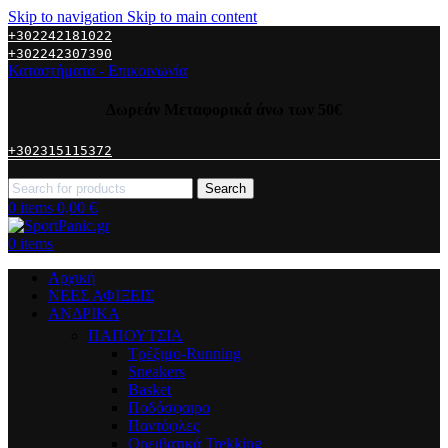
Skip to navigation
Skip to main content
+302242181022
+302242307390
Καταστήματα - Επικοινωνία
Δωρεάν Μεταφορικά άνω των 50€
+302315115372
Search
0
items
0,00
€
0
items
Αρχική
ΝΕΕΣ ΑΦΙΞΕΙΣ
AΝΔΡΙΚΑ
ΠΑΠΟΥΤΣΙΑ
Τρέξιμο-Running
Sneakers
Basket
Ποδόσφαιρο
Παντόφλες
Ορειβατικά Trekking