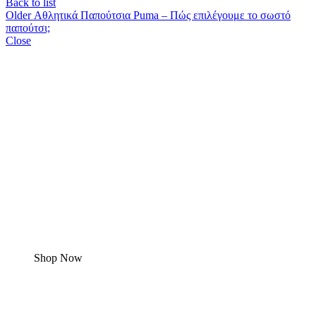
Back to list
Older
Αθλητικά Παπούτσια Puma – Πώς επιλέγουμε το σωστό
παπούτσι;
Close
Hot
Summer
Sale!
Shop Now