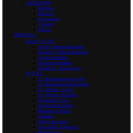
ΑΞΕΣΟΥΑΡ
Κάλτσες
Καπέλα
Σκουφάκια
Τσάντες
Γάντια
ΒΡΕΦΙΚΑ
ΠΑΠΟΥΤΣΙΑ
Αγόρι Τρέξιμο-Running
Κορίτσι Τρέξιμο-Running
Αγόρι Sneakers
Κορίτσι Sneakers
Σανδάλια - Σαγιονάρες
ΡΟΥΧΑ
Σετ Καλαοκαιρινά Αγόρι
Σετ Καλαοκαιρινά Κορίτσι
Σετ Φόρμες Αγόρι
Σετ Φόρμες Κορίτσι
Mπουφάν Αγόρι
Mπουφάν Κορίτσι
Βρεφικά T-Shirts
Ζακέτες
Μαγιό Βρεφικά
Mπλούζες & Φούτερ
Παντελόνια