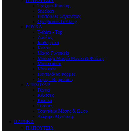
ΠΑΠΟΥΤΣΙΑ
Τρέξιμο-Running
Sneakers
Παντόφλες-Σαγιονάρες
Ορειβατικά-Trekking
ΡΟΥΧΑ
T-shirts - Top
Ζακέτες
Ισοθερμικά
Κολάν
Μαγιό Γυναικεία
Μπλούζα Μακρύ Μανίκι & Φούτερ
Μπουστάκια
Μπουφάν
Παντελόνια Φόρμες
Σορτς - Βερμούδες
ΑΞΕΣΟΥΑΡ
Γάντια
Κάλτσες
Καπέλα
Τσάντες
Τσαντάκια Μέσης & Ώμου
Διάφορα Αξεσουάρ
ΠΑΙΔΙΚΑ
ΠΑΠΟΥΤΣΙΑ