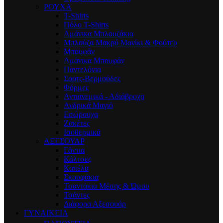
ΡΟΥΧΑ
T-Shirts
Πόλο T-Shirts
Αμάνικα Μπλουζάκια
Μπλούζα Μακρύ Μανίκι & Φούτερ
Μπουφάν
Αμάνικα Μπουφάν
Παντελόνια
Σορτς-Βερμούδες
Φόρμες
Αντιανεμικά - Αδιάβροχα
Ανδρικά Μαγιό
Εσώρουχα
Ζακέτες
Ισοθερμικά
ΑΞΕΣΟΥΑΡ
Γάντια
Κάλτσες
Καπέλα
Σκουφάκια
Τσαντάκια Μέσης & Ώμου
Τσάντες
Διάφορα Αξεσουάρ
ΓΥΝΑΙΚΕΙΑ