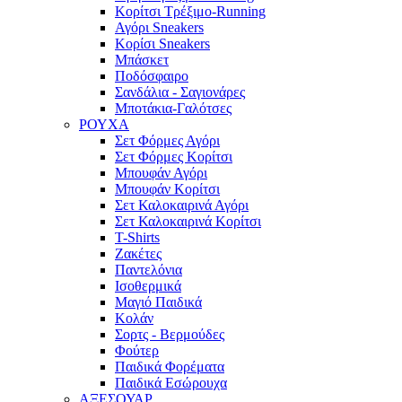
Κορίτσι Τρέξιμο-Running
Αγόρι Sneakers
Κορίσι Sneakers
Μπάσκετ
Ποδόσφαιρο
Σανδάλια - Σαγιονάρες
Μποτάκια-Γαλότσες
ΡΟΥΧΑ
Σετ Φόρμες Αγόρι
Σετ Φόρμες Κορίτσι
Μπουφάν Αγόρι
Μπουφάν Κορίτσι
Σετ Καλοκαιρινά Αγόρι
Σετ Καλοκαιρινά Κορίτσι
T-Shirts
Ζακέτες
Παντελόνια
Ισοθερμικά
Μαγιό Παιδικά
Κολάν
Σορτς - Βερμούδες
Φούτερ
Παιδικά Φορέματα
Παιδικά Εσώρουχα
ΑΞΕΣΟΥΑΡ