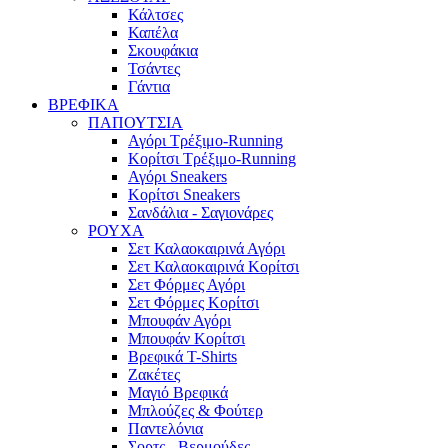
Κάλτσες
Καπέλα
Σκουφάκια
Τσάντες
Γάντια
ΒΡΕΦΙΚΑ
ΠΑΠΟΥΤΣΙΑ
Αγόρι Τρέξιμο-Running
Κορίτσι Τρέξιμο-Running
Αγόρι Sneakers
Κορίτσι Sneakers
Σανδάλια - Σαγιονάρες
ΡΟΥΧΑ
Σετ Καλαοκαιρινά Αγόρι
Σετ Καλαοκαιρινά Κορίτσι
Σετ Φόρμες Αγόρι
Σετ Φόρμες Κορίτσι
Mπουφάν Αγόρι
Mπουφάν Κορίτσι
Βρεφικά T-Shirts
Ζακέτες
Μαγιό Βρεφικά
Mπλούζες & Φούτερ
Παντελόνια
Σορτς - Βερμούδες