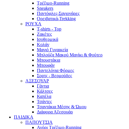
Τρέξιμο-Running
Sneakers
Παντόφλες-Σαγιονάρες
Ορειβατικά-Trekking
ΡΟΥΧΑ
T-shirts - Top
Ζακέτες
Ισοθερμικά
Κολάν
Μαγιό Γυναικεία
Μπλούζα Μακρύ Μανίκι & Φούτερ
Μπουστάκια
Μπουφάν
Παντελόνια Φόρμες
Σορτς - Βερμούδες
ΑΞΕΣΟΥΑΡ
Γάντια
Κάλτσες
Καπέλα
Τσάντες
Τσαντάκια Μέσης & Ώμου
Διάφορα Αξεσουάρ
ΠΑΙΔΙΚΑ
ΠΑΠΟΥΤΣΙΑ
Αγόρι Τρέξιμο-Running