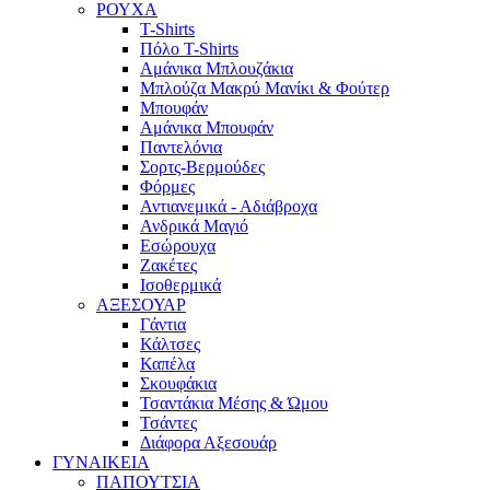
ΡΟΥΧΑ
T-Shirts
Πόλο T-Shirts
Αμάνικα Μπλουζάκια
Μπλούζα Μακρύ Μανίκι & Φούτερ
Μπουφάν
Αμάνικα Μπουφάν
Παντελόνια
Σορτς-Βερμούδες
Φόρμες
Αντιανεμικά - Αδιάβροχα
Ανδρικά Μαγιό
Εσώρουχα
Ζακέτες
Ισοθερμικά
ΑΞΕΣΟΥΑΡ
Γάντια
Κάλτσες
Καπέλα
Σκουφάκια
Τσαντάκια Μέσης & Ώμου
Τσάντες
Διάφορα Αξεσουάρ
ΓΥΝΑΙΚΕΙΑ
ΠΑΠΟΥΤΣΙΑ