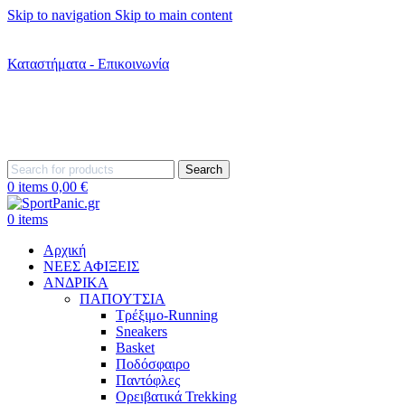
Skip to navigation
Skip to main content
+302242181022
+302242307390
Καταστήματα - Επικοινωνία
+302315115372
Search
0
items
0,00
€
0
items
Αρχική
ΝΕΕΣ ΑΦΙΞΕΙΣ
AΝΔΡΙΚΑ
ΠΑΠΟΥΤΣΙΑ
Τρέξιμο-Running
Sneakers
Basket
Ποδόσφαιρο
Παντόφλες
Ορειβατικά Trekking