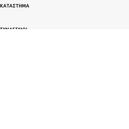
ΚΑΤΑΣΤΗΜΑ
ΣΥΝΔΕΣΜΟΙ
ΕΠΙΚΟΙΝΩΝΙΑ
l Rights Reserved. | Φιλοξενία & Κατασκευή
Bsee.gr