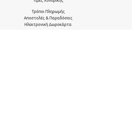
Τιμές Χονδρικής
Τρόποι Πληρωμής
Αποστολές & Παραδόσεις
Ηλεκτρονική Δωροκάρτα
Προσωπικά Δεδομένα - Όροι Χρήσης
Πολιτική Επιστροφών & Αλλαγών
Πορεία Παραγγελίας
2315 115 372
2242 181 022
info@sportpanic.gr