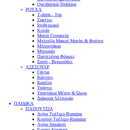
Ορειβατικά-Trekking
ΡΟΥΧΑ
T-shirts - Top
Ζακέτες
Ισοθερμικά
Κολάν
Μαγιό Γυναικεία
Μπλούζα Μακρύ Μανίκι & Φούτερ
Μπουστάκια
Μπουφάν
Παντελόνια Φόρμες
Σορτς - Βερμούδες
ΑΞΕΣΟΥΑΡ
Γάντια
Κάλτσες
Καπέλα
Τσάντες
Τσαντάκια Μέσης & Ώμου
Διάφορα Αξεσουάρ
ΠΑΙΔΙΚΑ
ΠΑΠΟΥΤΣΙΑ
Αγόρι Τρέξιμο-Running
Κορίτσι Τρέξιμο-Running
Αγόρι Sneakers
Κορίσι Sneakers