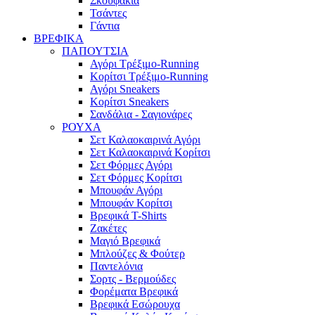
Σκουφάκια
Τσάντες
Γάντια
ΒΡΕΦΙΚΑ
ΠΑΠΟΥΤΣΙΑ
Αγόρι Τρέξιμο-Running
Κορίτσι Τρέξιμο-Running
Αγόρι Sneakers
Κορίτσι Sneakers
Σανδάλια - Σαγιονάρες
ΡΟΥΧΑ
Σετ Καλαοκαιρινά Αγόρι
Σετ Καλαοκαιρινά Κορίτσι
Σετ Φόρμες Αγόρι
Σετ Φόρμες Κορίτσι
Mπουφάν Αγόρι
Mπουφάν Κορίτσι
Βρεφικά T-Shirts
Ζακέτες
Μαγιό Βρεφικά
Mπλούζες & Φούτερ
Παντελόνια
Σορτς - Βερμούδες
Φορέματα Βρεφικά
Βρεφικά Εσώρουχα