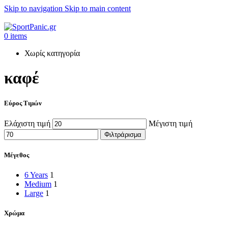
Skip to navigation
Skip to main content
+302315115372
0
items
Χωρίς κατηγορία
καφέ
Εύρος Τιμών
Ελάχιστη τιμή
Μέγιστη τιμή
Φιλτράρισμα
Μέγεθος
6 Years
1
Medium
1
Large
1
Χρώμα