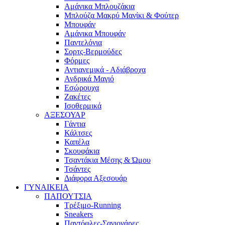
Αμάνικα Μπλουζάκια
Μπλούζα Μακρύ Μανίκι & Φούτερ
Μπουφάν
Αμάνικα Μπουφάν
Παντελόνια
Σορτς-Βερμούδες
Φόρμες
Αντιανεμικά - Αδιάβροχα
Ανδρικά Μαγιό
Εσώρουχα
Ζακέτες
Ισοθερμικά
ΑΞΕΣΟΥΑΡ
Γάντια
Κάλτσες
Καπέλα
Σκουφάκια
Τσαντάκια Μέσης & Ώμου
Τσάντες
Διάφορα Αξεσουάρ
ΓΥΝΑΙΚΕΙΑ
ΠΑΠΟΥΤΣΙΑ
Τρέξιμο-Running
Sneakers
Παντόφλες-Σαγιονάρες