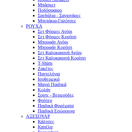
Μπάσκετ
Ποδόσφαιρο
Σανδάλια - Σαγιονάρες
Μποτάκια-Γαλότσες
ΡΟΥΧΑ
Σετ Φόρμες Αγόρι
Σετ Φόρμες Κορίτσι
Μπουφάν Αγόρι
Μπουφάν Κορίτσι
Σετ Καλοκαιρινά Αγόρι
Σετ Καλοκαιρινά Κορίτσι
T-Shirts
Ζακέτες
Παντελόνια
Ισοθερμικά
Μαγιό Παιδικά
Κολάν
Σορτς - Βερμούδες
Φούτερ
Παιδικά Φορέματα
Παιδικά Εσώρουχα
ΑΞΕΣΟΥΑΡ
Κάλτσες
Καπέλα