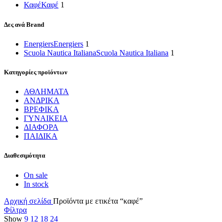
Καφέ
Καφέ
1
Δες ανά Brand
Energiers
Energiers
1
Scuola Nautica Italiana
Scuola Nautica Italiana
1
Κατηγορίες προϊόντων
ΑΘΛΗΜΑΤΑ
ΑΝΔΡΙΚΑ
ΒΡΕΦΙΚΑ
ΓΥΝΑΙΚΕΙΑ
ΔΙΑΦΟΡΑ
ΠΑΙΔΙΚΑ
Διαθεσιμότητα
On sale
In stock
Αρχική σελίδα
Προϊόντα με ετικέτα “καφέ”
Φίλτρα
Show
9
12
18
24