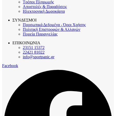
Τρόποι Πληρωμής
Αποστολές & Παραδόσεις
Ηλεκτρονική Δωροκάρτα
ΣΥΝΔΕΣΜΟΙ
Προσωπικά Δεδομένα - Όροι Χρήσης
Πολιτική Επιστροφών & Αλλαγών
Πορεία Παραγγελίας
ΕΠΙΚΟΙΝΩΝΙΑ
23151 15372
22421 81022
info@sportpanic.gr
Facebook