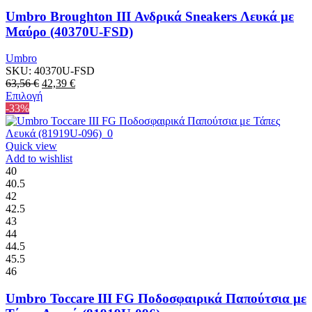
επιλεγούν
στη
Umbro Broughton III Ανδρικά Sneakers Λευκά με
σελίδα
Μαύρο (40370U-FSD)
του
προϊόντος
Umbro
SKU:
40370U-FSD
Original
Η
63,56
€
42,39
€
price
Αυτό
τρέχουσα
Επιλογή
was:
το
τιμή
-33%
63,56 €.
προϊόν
είναι:
έχει
42,39 €.
πολλαπλές
Quick view
παραλλαγές.
Add to wishlist
Οι
40
επιλογές
40.5
μπορούν
42
να
42.5
επιλεγούν
43
στη
44
σελίδα
44.5
του
45.5
προϊόντος
46
Umbro Toccare III FG Ποδοσφαιρικά Παπούτσια με