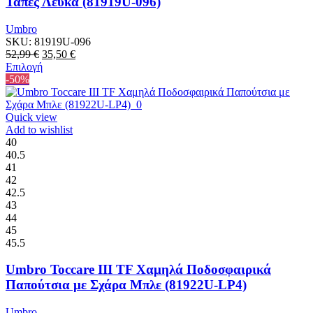
Τάπες Λευκά (81919U-096)
Umbro
SKU:
81919U-096
Original
Η
52,99
€
35,50
€
price
Αυτό
τρέχουσα
Επιλογή
was:
το
τιμή
-50%
52,99 €.
προϊόν
είναι:
έχει
35,50 €.
πολλαπλές
Quick view
παραλλαγές.
Add to wishlist
Οι
40
επιλογές
40.5
μπορούν
41
να
42
επιλεγούν
42.5
στη
43
σελίδα
44
του
45
προϊόντος
45.5
Umbro Toccare III TF Χαμηλά Ποδοσφαιρικά
Παπούτσια με Σχάρα Μπλε (81922U-LP4)
Umbro