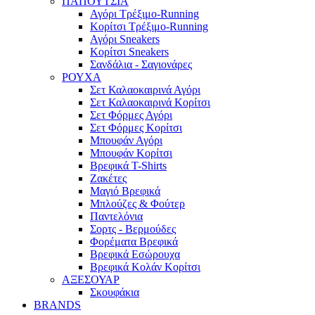
ΠΑΠΟΥΤΣΙΑ
Αγόρι Τρέξιμο-Running
Κορίτσι Τρέξιμο-Running
Αγόρι Sneakers
Κορίτσι Sneakers
Σανδάλια - Σαγιονάρες
ΡΟΥΧΑ
Σετ Καλαοκαιρινά Αγόρι
Σετ Καλαοκαιρινά Κορίτσι
Σετ Φόρμες Αγόρι
Σετ Φόρμες Κορίτσι
Mπουφάν Αγόρι
Mπουφάν Κορίτσι
Βρεφικά T-Shirts
Ζακέτες
Μαγιό Βρεφικά
Mπλούζες & Φούτερ
Παντελόνια
Σορτς - Βερμούδες
Φορέματα Βρεφικά
Βρεφικά Εσώρουχα
Βρεφικά Κολάν Κορίτσι
ΑΞΕΣΟΥΑΡ
Σκουφάκια
BRANDS