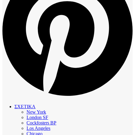
ΣΧΕΤΙΚΑ
New York
London SF
Cockfosters BP
Los Angeles
Chicago