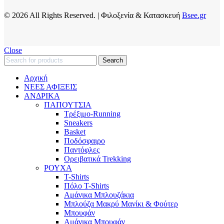
© 2026 All Rights Reserved. | Φιλοξενία & Κατασκευή
Bsee.gr
Close
Search
Αρχική
ΝΕΕΣ ΑΦΙΞΕΙΣ
AΝΔΡΙΚΑ
ΠΑΠΟΥΤΣΙΑ
Τρέξιμο-Running
Sneakers
Basket
Ποδόσφαιρο
Παντόφλες
Ορειβατικά Trekking
ΡΟΥΧΑ
T-Shirts
Πόλο T-Shirts
Αμάνικα Μπλουζάκια
Μπλούζα Μακρύ Μανίκι & Φούτερ
Μπουφάν
Αμάνικα Μπουφάν