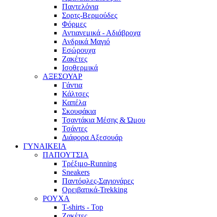
Παντελόνια
Σορτς-Βερμούδες
Φόρμες
Αντιανεμικά - Αδιάβροχα
Ανδρικά Μαγιό
Εσώρουχα
Ζακέτες
Ισοθερμικά
ΑΞΕΣΟΥΑΡ
Γάντια
Κάλτσες
Καπέλα
Σκουφάκια
Τσαντάκια Μέσης & Ώμου
Τσάντες
Διάφορα Αξεσουάρ
ΓΥΝΑΙΚΕΙΑ
ΠΑΠΟΥΤΣΙΑ
Τρέξιμο-Running
Sneakers
Παντόφλες-Σαγιονάρες
Ορειβατικά-Trekking
ΡΟΥΧΑ
T-shirts - Top
Ζακέτες