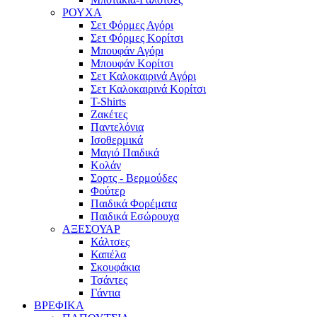
ΡΟΥΧΑ
Σετ Φόρμες Αγόρι
Σετ Φόρμες Κορίτσι
Μπουφάν Αγόρι
Μπουφάν Κορίτσι
Σετ Καλοκαιρινά Αγόρι
Σετ Καλοκαιρινά Κορίτσι
T-Shirts
Ζακέτες
Παντελόνια
Ισοθερμικά
Μαγιό Παιδικά
Κολάν
Σορτς - Βερμούδες
Φούτερ
Παιδικά Φορέματα
Παιδικά Εσώρουχα
ΑΞΕΣΟΥΑΡ
Κάλτσες
Καπέλα
Σκουφάκια
Τσάντες
Γάντια
ΒΡΕΦΙΚΑ