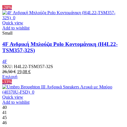
-28%
Quick view
Add to wishlist
Small
4F Ανδρική Μπλούζα Polo Κοντομάνικη (H4L22-
TSM357-32S)
4F
SKU:
H4L22-TSM357-32S
Original
Η
26,50
€
19,08
€
price
Αυτό
τρέχουσα
Επιλογή
was:
το
τιμή
-33%
26,50 €.
προϊόν
είναι:
έχει
19,08 €.
πολλαπλές
Quick view
παραλλαγές.
Add to wishlist
Οι
40
επιλογές
41
μπορούν
45
να
46