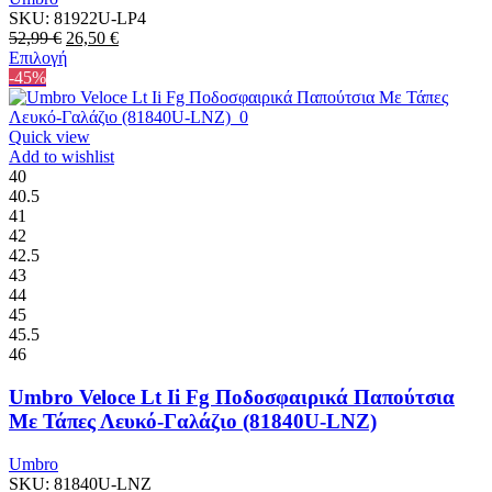
SKU:
81922U-LP4
Original
Η
52,99
€
26,50
€
price
Αυτό
τρέχουσα
Επιλογή
was:
το
τιμή
-45%
52,99 €.
προϊόν
είναι:
έχει
26,50 €.
πολλαπλές
Quick view
παραλλαγές.
Add to wishlist
Οι
40
επιλογές
40.5
μπορούν
41
να
42
επιλεγούν
42.5
στη
43
σελίδα
44
του
45
προϊόντος
45.5
46
Umbro Veloce Lt Ii Fg Ποδοσφαιρικά Παπούτσια
Με Τάπες Λευκό-Γαλάζιο (81840U-LNZ)
Umbro
SKU:
81840U-LNZ