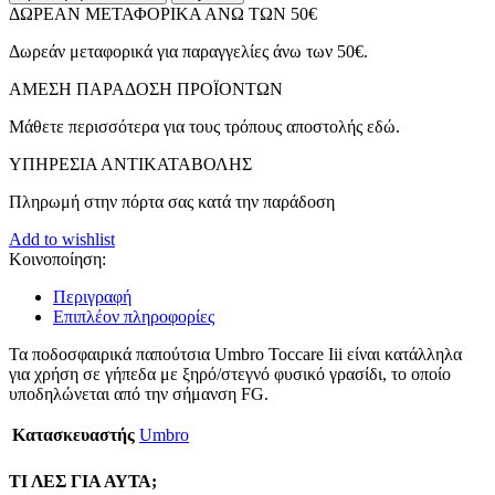
III
ΔΩΡΕΑΝ ΜΕΤΑΦΟΡΙΚΑ ΑΝΩ ΤΩΝ 50€
FG
Ποδοσφαιρικά
Δωρεάν μεταφορικά για παραγγελίες άνω των 50€.
Παπούτσια
με
ΑMEΣΗ ΠΑΡΑΔΟΣΗ ΠΡΟΪΟΝΤΩΝ
Τάπες
Μπλε
Μάθετε περισσότερα για τους τρόπους αποστολής εδώ.
Σκούρο
ΥΠΗΡΕΣΙΑ ΑΝΤΙΚΑΤΑΒΟΛΗΣ
(81919U-
N84)
Πληρωμή στην πόρτα σας κατά την παράδοση
ποσότητα
Add to wishlist
Κοινοποίηση:
Περιγραφή
Επιπλέον πληροφορίες
Τα ποδοσφαιρικά παπούτσια Umbro Toccare Iii είναι κατάλληλα
για χρήση σε γήπεδα με ξηρό/στεγνό φυσικό γρασίδι, το οποίο
υποδηλώνεται από την σήμανση FG.
Κατασκευαστής
Umbro
ΤΙ ΛΕΣ ΓΙΑ ΑΥΤΑ;