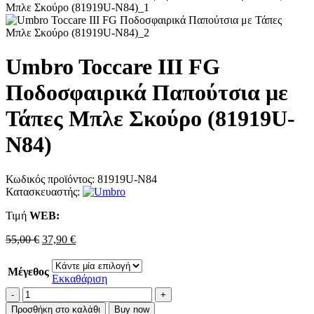
Umbro Toccare III FG
Ποδοσφαιρικά Παπούτσια με
Τάπες Μπλε Σκούρο (81919U-
N84)
Κωδικός προϊόντος:
81919U-N84
Κατασκευαστής:
Τιμή
WΕΒ:
Original
Η
55,00
€
37,90
€
price
τρέχουσα
was:
τιμή
Μέγεθος
55,00 €.
είναι:
Εκκαθάριση
37,90 €.
Umbro
Toccare
Προσθήκη στο καλάθι
Buy now