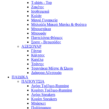
T-shirts - Top
Ζακέτες
Ισοθερμικά
Κολάν
Μαγιό Γυναικεία
Μπλούζα Μακρύ Μανίκι & Φούτερ
Μπουστάκια
Μπουφάν
Παντελόνια Φόρμες
Σορτς - Βερμούδες
ΑΞΕΣΟΥΑΡ
Γάντια
Κάλτσες
Καπέλα
Τσάντες
Τσαντάκια Μέσης & Ώμου
Διάφορα Αξεσουάρ
ΠΑΙΔΙΚΑ
ΠΑΠΟΥΤΣΙΑ
Αγόρι Τρέξιμο-Running
Κορίτσι Τρέξιμο-Running
Αγόρι Sneakers
Κορίσι Sneakers
Μπάσκετ
Ποδόσφαιρο