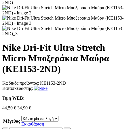
Nike Dri-Fit Ultra Stretch
Micro Μποξεράκια Μαύρα
(KE1153-2ND)
Κωδικός προϊόντος:
KE1153-2ND
Κατασκευαστής:
Τιμή
WΕΒ:
Original
Η
44,50
€
34,90
€
price
τρέχουσα
was:
τιμή
Μέγεθος
44,50 €.
είναι:
Εκκαθάριση
34,90 €.