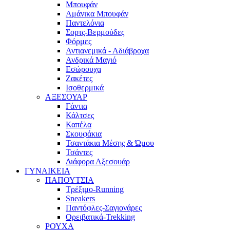
Μπουφάν
Αμάνικα Μπουφάν
Παντελόνια
Σορτς-Βερμούδες
Φόρμες
Αντιανεμικά - Αδιάβροχα
Ανδρικά Μαγιό
Εσώρουχα
Ζακέτες
Ισοθερμικά
ΑΞΕΣΟΥΑΡ
Γάντια
Κάλτσες
Καπέλα
Σκουφάκια
Τσαντάκια Μέσης & Ώμου
Τσάντες
Διάφορα Αξεσουάρ
ΓΥΝΑΙΚΕΙΑ
ΠΑΠΟΥΤΣΙΑ
Τρέξιμο-Running
Sneakers
Παντόφλες-Σαγιονάρες
Ορειβατικά-Trekking
ΡΟΥΧΑ