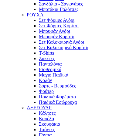
Σανδάλια - Σαγιονάρες
Μποτάκια-Γαλότσες
ΡΟΥΧΑ
Σετ Φόρμες Αγόρι
Σετ Φόρμες Κορίτσι
Μπουφάν Αγόρι
Μπουφάν Κορίτσι
Σετ Καλοκαιρινά Αγόρι
Σετ Καλοκαιρινά Κορίτσι
T-Shirts
Ζακέτες
Παντελόνια
Ισοθερμικά
Μαγιό Παιδικά
Κολάν
Σορτς - Βερμούδες
Φούτερ
Παιδικά Φορέματα
Παιδικά Εσώρουχα
ΑΞΕΣΟΥΑΡ
Κάλτσες
Καπέλα
Σκουφάκια
Τσάντες
Γάντια