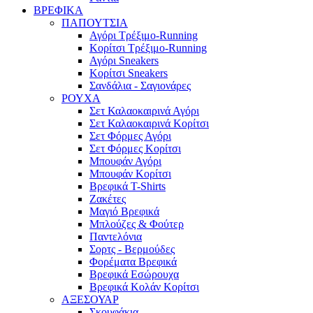
ΒΡΕΦΙΚΑ
ΠΑΠΟΥΤΣΙΑ
Αγόρι Τρέξιμο-Running
Κορίτσι Τρέξιμο-Running
Αγόρι Sneakers
Κορίτσι Sneakers
Σανδάλια - Σαγιονάρες
ΡΟΥΧΑ
Σετ Καλαοκαιρινά Αγόρι
Σετ Καλαοκαιρινά Κορίτσι
Σετ Φόρμες Αγόρι
Σετ Φόρμες Κορίτσι
Mπουφάν Αγόρι
Mπουφάν Κορίτσι
Βρεφικά T-Shirts
Ζακέτες
Μαγιό Βρεφικά
Mπλούζες & Φούτερ
Παντελόνια
Σορτς - Βερμούδες
Φορέματα Βρεφικά
Βρεφικά Εσώρουχα
Βρεφικά Κολάν Κορίτσι
ΑΞΕΣΟΥΑΡ
Σκουφάκια