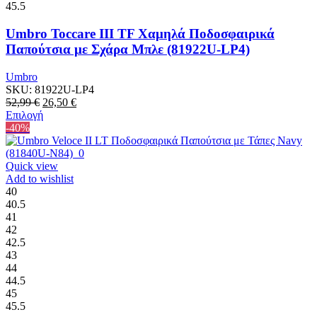
προϊόντος
45.5
Umbro Toccare III TF Χαμηλά Ποδοσφαιρικά
Παπούτσια με Σχάρα Μπλε (81922U-LP4)
Umbro
SKU:
81922U-LP4
Original
Η
52,99
€
26,50
€
price
Αυτό
τρέχουσα
Επιλογή
was:
το
τιμή
-40%
52,99 €.
προϊόν
είναι:
έχει
26,50 €.
πολλαπλές
Quick view
παραλλαγές.
Add to wishlist
Οι
40
επιλογές
40.5
μπορούν
41
να
42
επιλεγούν
42.5
στη
43
σελίδα
44
του
44.5
προϊόντος
45
45.5