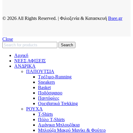
© 2026 All Rights Reserved. | Φιλοξενία & Κατασκευή
Bsee.gr
Close
Search
Αρχική
ΝΕΕΣ ΑΦΙΞΕΙΣ
AΝΔΡΙΚΑ
ΠΑΠΟΥΤΣΙΑ
Τρέξιμο-Running
Sneakers
Basket
Ποδόσφαιρο
Παντόφλες
Ορειβατικά Trekking
ΡΟΥΧΑ
T-Shirts
Πόλο T-Shirts
Αμάνικα Μπλουζάκια
Μπλούζα Μακρύ Μανίκι & Φούτερ