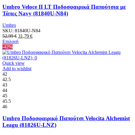
Umbro Veloce II LT Ποδοσφαιρικά Παπούτσια με
Τάπες Navy (81840U-N84)
Umbro
SKU:
81840U-N84
Original
Η
52,99
€
31,79
€
price
Αυτό
τρέχουσα
Επιλογή
was:
το
τιμή
-42%
52,99 €.
προϊόν
είναι:
έχει
31,79 €.
πολλαπλές
Quick view
παραλλαγές.
Add to wishlist
Οι
42
επιλογές
42.5
μπορούν
43
να
44
επιλεγούν
45
στη
45.5
σελίδα
46
του
προϊόντος
Umbro Ποδοσφαιρικό Παπούτσι Velocita Alchemist
Leagu (81826U-LNZ)