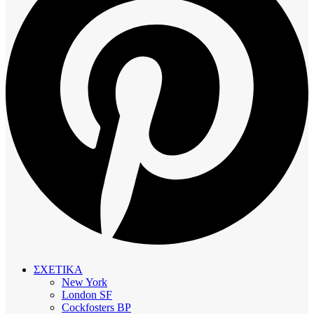
ΣΧΕΤΙΚΑ
New York
London SF
Cockfosters BP