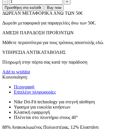
Nike
Dri-
Προσθήκη στο καλάθι
Buy now
Fit
ΔΩΡΕΑΝ ΜΕΤΑΦΟΡΙΚΑ ΑΝΩ ΤΩΝ 50€
Ultra
Stretch
Δωρεάν μεταφορικά για παραγγελίες άνω των 50€.
Micro
Μποξεράκια
ΑMEΣΗ ΠΑΡΑΔΟΣΗ ΠΡΟΪΟΝΤΩΝ
Μαύρα
(KE1153-
Μάθετε περισσότερα για τους τρόπους αποστολής εδώ.
2ND)
ΥΠΗΡΕΣΙΑ ΑΝΤΙΚΑΤΑΒΟΛΗΣ
ποσότητα
Πληρωμή στην πόρτα σας κατά την παράδοση
Add to wishlist
Κοινοποίηση:
Περιγραφή
Επιπλέον πληροφορίες
Nike Dri-Fit technology για στεγνή αίσθηση
Υφασμα για ευκολία κινήσεων
Κλασική εφαρμογή
Πλένεται στο πλυντήριο στους 40°
88% Ανακυκλωμένος Πολυεστέρας, 12% Ελαστάνη