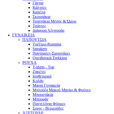
Γάντια
Κάλτσες
Καπέλα
Σκουφάκια
Τσαντάκια Μέσης & Ώμου
Τσάντες
Διάφορα Αξεσουάρ
ΓΥΝΑΙΚΕΙΑ
ΠΑΠΟΥΤΣΙΑ
Τρέξιμο-Running
Sneakers
Παντόφλες-Σαγιονάρες
Ορειβατικά-Trekking
ΡΟΥΧΑ
T-shirts - Top
Ζακέτες
Ισοθερμικά
Κολάν
Μαγιό Γυναικεία
Μπλούζα Μακρύ Μανίκι & Φούτερ
Μπουστάκια
Μπουφάν
Παντελόνια Φόρμες
Σορτς - Βερμούδες
ΑΞΕΣΟΥΑΡ