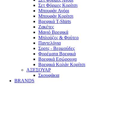
Σετ Φόρμες Κορίτσι
Mπουφάν Αγόρι
Mπουφάν Κορίτσι
Βρεφικά T-Shirts
Ζακέτες
Μαγιό Βρεφικά
Mπλούζες & Φούτερ
Παντελόνια
Σορτς - Βερμούδες
Φορέματα Βρεφικά
Βρεφικά Εσώρουχα
Βρεφικά Κολάν Κορίτσι
ΑΞΕΣΟΥΑΡ
Σκουφάκια
BRANDS