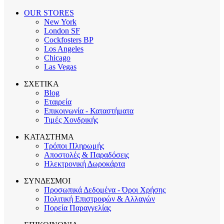
OUR STORES
New York
London SF
Cockfosters BP
Los Angeles
Chicago
Las Vegas
ΣΧΕΤΙΚΑ
Blog
Εταιρεία
Επικοινωνία - Καταστήματα
Τιμές Χονδρικής
ΚΑΤΑΣΤΗΜΑ
Τρόποι Πληρωμής
Αποστολές & Παραδόσεις
Ηλεκτρονική Δωροκάρτα
ΣΥΝΔΕΣΜΟΙ
Προσωπικά Δεδομένα - Όροι Χρήσης
Πολιτική Επιστροφών & Αλλαγών
Πορεία Παραγγελίας