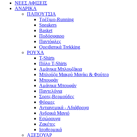
ΝΕΕΣ ΑΦΙΞΕΙΣ
AΝΔΡΙΚΑ
ΠΑΠΟΥΤΣΙΑ
Τρέξιμο-Running
Sneakers
Basket
Ποδόσφαιρο
Παντόφλες
Ορειβατικά Trekking
ΡΟΥΧΑ
T-Shirts
Πόλο T-Shirts
Αμάνικα Μπλουζάκια
Μπλούζα Μακρύ Μανίκι & Φούτερ
Μπουφάν
Αμάνικα Μπουφάν
Παντελόνια
Σορτς-Βερμούδες
Φόρμες
Αντιανεμικά - Αδιάβροχα
Ανδρικά Μαγιό
Εσώρουχα
Ζακέτες
Ισοθερμικά
ΑΞΕΣΟΥΑΡ