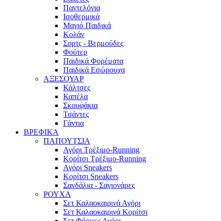
Παντελόνια
Ισοθερμικά
Μαγιό Παιδικά
Κολάν
Σορτς - Βερμούδες
Φούτερ
Παιδικά Φορέματα
Παιδικά Εσώρουχα
ΑΞΕΣΟΥΑΡ
Κάλτσες
Καπέλα
Σκουφάκια
Τσάντες
Γάντια
ΒΡΕΦΙΚΑ
ΠΑΠΟΥΤΣΙΑ
Αγόρι Τρέξιμο-Running
Κορίτσι Τρέξιμο-Running
Αγόρι Sneakers
Κορίτσι Sneakers
Σανδάλια - Σαγιονάρες
ΡΟΥΧΑ
Σετ Καλαοκαιρινά Αγόρι
Σετ Καλαοκαιρινά Κορίτσι
Σετ Φόρμες Αγόρι