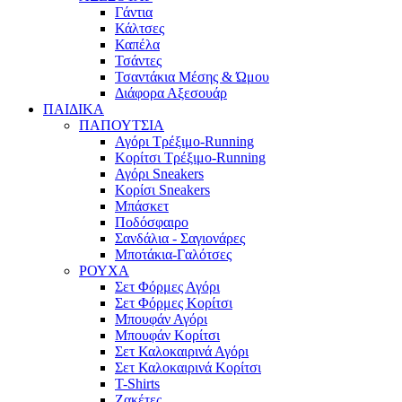
Γάντια
Κάλτσες
Καπέλα
Τσάντες
Τσαντάκια Μέσης & Ώμου
Διάφορα Αξεσουάρ
ΠΑΙΔΙΚΑ
ΠΑΠΟΥΤΣΙΑ
Αγόρι Τρέξιμο-Running
Κορίτσι Τρέξιμο-Running
Αγόρι Sneakers
Κορίσι Sneakers
Μπάσκετ
Ποδόσφαιρο
Σανδάλια - Σαγιονάρες
Μποτάκια-Γαλότσες
ΡΟΥΧΑ
Σετ Φόρμες Αγόρι
Σετ Φόρμες Κορίτσι
Μπουφάν Αγόρι
Μπουφάν Κορίτσι
Σετ Καλοκαιρινά Αγόρι
Σετ Καλοκαιρινά Κορίτσι
T-Shirts
Ζακέτες