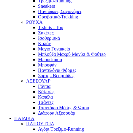
Τρέξιμο-Running
Sneakers
Παντόφλες-Σαγιονάρες
Ορειβατικά-Trekking
ΡΟΥΧΑ
T-shirts - Top
Ζακέτες
Ισοθερμικά
Κολάν
Μαγιό Γυναικεία
Μπλούζα Μακρύ Μανίκι & Φούτερ
Μπουστάκια
Μπουφάν
Παντελόνια Φόρμες
Σορτς - Βερμούδες
ΑΞΕΣΟΥΑΡ
Γάντια
Κάλτσες
Καπέλα
Τσάντες
Τσαντάκια Μέσης & Ώμου
Διάφορα Αξεσουάρ
ΠΑΙΔΙΚΑ
ΠΑΠΟΥΤΣΙΑ
Αγόρι Τρέξιμο-Running