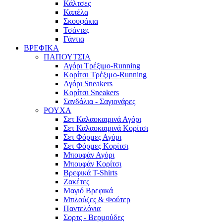
Κάλτσες
Καπέλα
Σκουφάκια
Τσάντες
Γάντια
ΒΡΕΦΙΚΑ
ΠΑΠΟΥΤΣΙΑ
Αγόρι Τρέξιμο-Running
Κορίτσι Τρέξιμο-Running
Αγόρι Sneakers
Κορίτσι Sneakers
Σανδάλια - Σαγιονάρες
ΡΟΥΧΑ
Σετ Καλαοκαιρινά Αγόρι
Σετ Καλαοκαιρινά Κορίτσι
Σετ Φόρμες Αγόρι
Σετ Φόρμες Κορίτσι
Mπουφάν Αγόρι
Mπουφάν Κορίτσι
Βρεφικά T-Shirts
Ζακέτες
Μαγιό Βρεφικά
Mπλούζες & Φούτερ
Παντελόνια
Σορτς - Βερμούδες