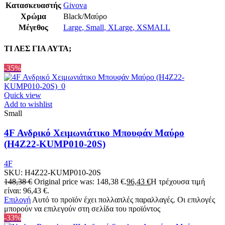
Κατασκευαστής
Givova
Χρώμα
Black/Μαύρο
Μέγεθος
Large
,
Small
,
XLarge
,
XSMALL
ΤΙ ΛΕΣ ΓΙΑ ΑΥΤΑ;
-35%
Quick view
Add to wishlist
Small
4F Ανδρικό Χειμωνιάτικο Μπουφάν Μαύρο
(H4Z22-KUMP010-20S)
4F
SKU:
H4Z22-KUMP010-20S
148,38
€
Original price was: 148,38 €.
96,43
€
Η τρέχουσα τιμή
είναι: 96,43 €.
Επιλογή
Αυτό το προϊόν έχει πολλαπλές παραλλαγές. Οι επιλογές
μπορούν να επιλεγούν στη σελίδα του προϊόντος
-33%