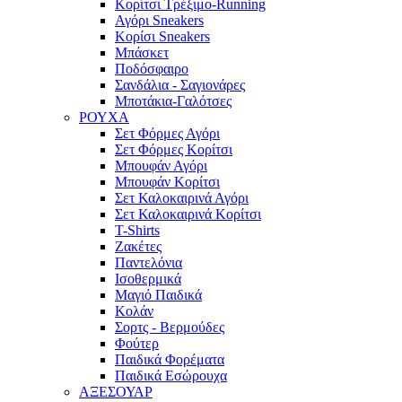
Κορίτσι Τρέξιμο-Running
Αγόρι Sneakers
Κορίσι Sneakers
Μπάσκετ
Ποδόσφαιρο
Σανδάλια - Σαγιονάρες
Μποτάκια-Γαλότσες
ΡΟΥΧΑ
Σετ Φόρμες Αγόρι
Σετ Φόρμες Κορίτσι
Μπουφάν Αγόρι
Μπουφάν Κορίτσι
Σετ Καλοκαιρινά Αγόρι
Σετ Καλοκαιρινά Κορίτσι
T-Shirts
Ζακέτες
Παντελόνια
Ισοθερμικά
Μαγιό Παιδικά
Κολάν
Σορτς - Βερμούδες
Φούτερ
Παιδικά Φορέματα
Παιδικά Εσώρουχα
ΑΞΕΣΟΥΑΡ