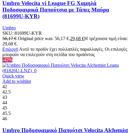
Umbro Velocita vi League FG Χαμηλά
Ποδοσφαιρικά Παπούτσια με Τάπες Μαύρα
(81699U-KYR)
Umbro
SKU:
81699U-KYR
56,17
€
Original price was: 56,17 €.
29,68
€
Η τρέχουσα τιμή είναι:
29,68 €.
Επιλογή
Αυτό το προϊόν έχει πολλαπλές παραλλαγές. Οι επιλογές
μπορούν να επιλεγούν στη σελίδα του προϊόντος
-42%
Quick view
Add to wishlist
42
42.5
43
44
45
45.5
46
Umbro Ποδοσφαιρικό Παπούτσι Velocita Alchemist