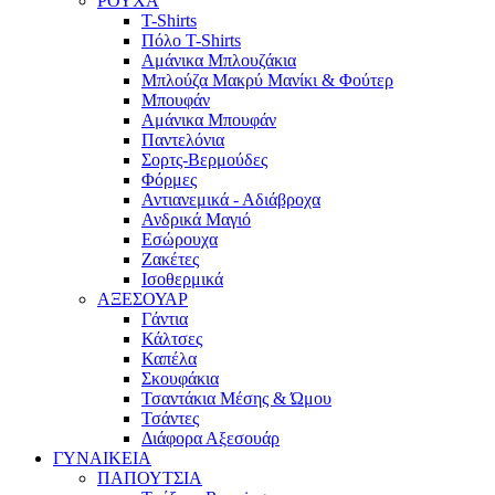
ΡΟΥΧΑ
T-Shirts
Πόλο T-Shirts
Αμάνικα Μπλουζάκια
Μπλούζα Μακρύ Μανίκι & Φούτερ
Μπουφάν
Αμάνικα Μπουφάν
Παντελόνια
Σορτς-Βερμούδες
Φόρμες
Αντιανεμικά - Αδιάβροχα
Ανδρικά Μαγιό
Εσώρουχα
Ζακέτες
Ισοθερμικά
ΑΞΕΣΟΥΑΡ
Γάντια
Κάλτσες
Καπέλα
Σκουφάκια
Τσαντάκια Μέσης & Ώμου
Τσάντες
Διάφορα Αξεσουάρ
ΓΥΝΑΙΚΕΙΑ
ΠΑΠΟΥΤΣΙΑ