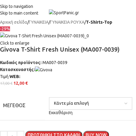
+302315115372
Skip to navigation
Skip to main content
Αρχική σελίδα
ΓΥΝΑΙΚΕΙΑ
ΓΥΝΑΙΚΕΙΑ ΡΟΥΧΑ
T-Shirts-Top
-29%
Click to enlarge
Givova T-Shirt Fresh Unisex (MA007-0039)
Κωδικός προϊόντος:
MA007-0039
Κατασκευαστής:
Τιμή
WΕΒ:
12,00
€
17,00
€
ΜΈΓΕΘΟΣ
Εκκαθάριση
ΠΡΟΣΘΉΚΗ ΣΤΟ ΚΑΛΆΘΙ
BUY NOW