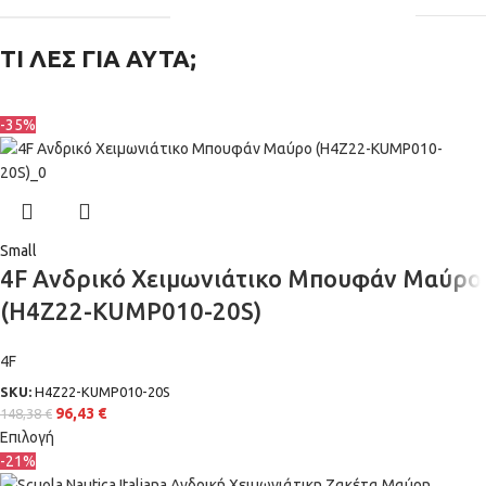
ΤΙ ΛΕΣ ΓΙΑ ΑΥΤΑ;
-35%
Small
4F Ανδρικό Χειμωνιάτικο Μπουφάν Μαύρο
(H4Z22-KUMP010-20S)
4F
SKU:
H4Z22-KUMP010-20S
96,43
€
148,38
€
Επιλογή
-21%