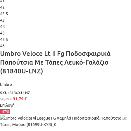
41
42
42.5
43
44
45
45.5
46
Umbro Veloce Lt Ii Fg Ποδοσφαιρικά
Παπούτσια Με Τάπες Λευκό-Γαλάζιο
(81840U-LNZ)
Umbro
SKU:
81840U-LNZ
31,79
€
58,29
€
Επιλογή
-47%