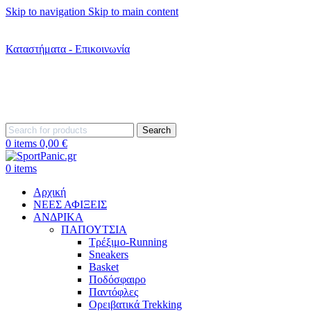
Skip to navigation
Skip to main content
+302242181022
+302242307390
Καταστήματα - Επικοινωνία
+302315115372
Search
0
items
0,00
€
0
items
Αρχική
ΝΕΕΣ ΑΦΙΞΕΙΣ
AΝΔΡΙΚΑ
ΠΑΠΟΥΤΣΙΑ
Τρέξιμο-Running
Sneakers
Basket
Ποδόσφαιρο
Παντόφλες
Ορειβατικά Trekking