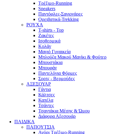
Τρέξιμο-Running
Sneakers
Παντόφλες-Σαγιονάρες
Ορειβατικά-Trekking
ΡΟΥΧΑ
T-shirts - Top
Ζακέτες
Ισοθερμικά
Κολάν
Μαγιό Γυναικεία
Μπλούζα Μακρύ Μανίκι & Φούτερ
Μπουστάκια
Μπουφάν
Παντελόνια Φόρμες
Σορτς - Βερμούδες
ΑΞΕΣΟΥΑΡ
Γάντια
Κάλτσες
Καπέλα
Τσάντες
Τσαντάκια Μέσης & Ώμου
Διάφορα Αξεσουάρ
ΠΑΙΔΙΚΑ
ΠΑΠΟΥΤΣΙΑ
Αγόρι Τρέξιμο-Running