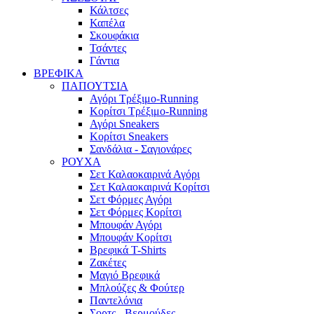
Κάλτσες
Καπέλα
Σκουφάκια
Τσάντες
Γάντια
ΒΡΕΦΙΚΑ
ΠΑΠΟΥΤΣΙΑ
Αγόρι Τρέξιμο-Running
Κορίτσι Τρέξιμο-Running
Αγόρι Sneakers
Κορίτσι Sneakers
Σανδάλια - Σαγιονάρες
ΡΟΥΧΑ
Σετ Καλαοκαιρινά Αγόρι
Σετ Καλαοκαιρινά Κορίτσι
Σετ Φόρμες Αγόρι
Σετ Φόρμες Κορίτσι
Mπουφάν Αγόρι
Mπουφάν Κορίτσι
Βρεφικά T-Shirts
Ζακέτες
Μαγιό Βρεφικά
Mπλούζες & Φούτερ
Παντελόνια
Σορτς - Βερμούδες