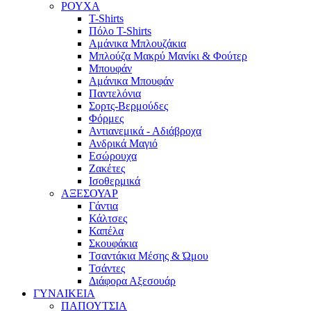
ΡΟΥΧΑ
T-Shirts
Πόλο T-Shirts
Αμάνικα Μπλουζάκια
Μπλούζα Μακρύ Μανίκι & Φούτερ
Μπουφάν
Αμάνικα Μπουφάν
Παντελόνια
Σορτς-Βερμούδες
Φόρμες
Αντιανεμικά - Αδιάβροχα
Ανδρικά Μαγιό
Εσώρουχα
Ζακέτες
Ισοθερμικά
ΑΞΕΣΟΥΑΡ
Γάντια
Κάλτσες
Καπέλα
Σκουφάκια
Τσαντάκια Μέσης & Ώμου
Τσάντες
Διάφορα Αξεσουάρ
ΓΥΝΑΙΚΕΙΑ
ΠΑΠΟΥΤΣΙΑ