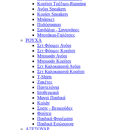
Κορίτσι Τρέξιμο-Running
Αγόρι Sneakers
Κορίσι Sneakers
Μπάσκετ
Ποδόσφαιρο
Σανδάλια - Σαγιονάρες
Μποτάκια-Γαλότσες
ΡΟΥΧΑ
Σετ Φόρμες Αγόρι
Σετ Φόρμες Κορίτσι
Μπουφάν Αγόρι
Μπουφάν Κορίτσι
Σετ Καλοκαιρινά Αγόρι
Σετ Καλοκαιρινά Κορίτσι
T-Shirts
Ζακέτες
Παντελόνια
Ισοθερμικά
Μαγιό Παιδικά
Κολάν
Σορτς - Βερμούδες
Φούτερ
Παιδικά Φορέματα
Παιδικά Εσώρουχα
ΑΞΕΣΟΥΑΡ