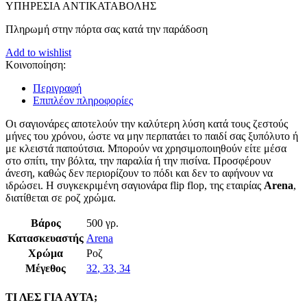
ΥΠΗΡΕΣΙΑ ΑΝΤΙΚΑΤΑΒΟΛΗΣ
Πληρωμή στην πόρτα σας κατά την παράδοση
Add to wishlist
Κοινοποίηση:
Περιγραφή
Επιπλέον πληροφορίες
Οι σαγιονάρες αποτελούν την καλύτερη λύση κατά τους ζεστούς
μήνες του χρόνου, ώστε να μην περπατάει το παιδί σας ξυπόλυτο ή
με κλειστά παπούτσια. Μπορούν να χρησιμοποιηθούν είτε μέσα
στο σπίτι, την βόλτα, την παραλία ή την πισίνα. Προσφέρουν
άνεση, καθώς δεν περιορίζουν το πόδι και δεν το αφήνουν να
ιδρώσει. Η συγκεκριμένη σαγιονάρα flip flop, της εταιρίας
Arena
,
διατίθεται σε ροζ χρώμα.
Βάρος
500 γρ.
Κατασκευαστής
Arena
Χρώμα
Ροζ
Μέγεθος
32
,
33
,
34
ΤΙ ΛΕΣ ΓΙΑ ΑΥΤΑ;