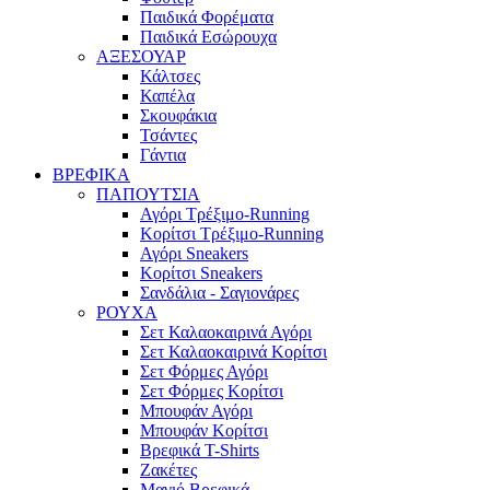
Παιδικά Φορέματα
Παιδικά Εσώρουχα
ΑΞΕΣΟΥΑΡ
Κάλτσες
Καπέλα
Σκουφάκια
Τσάντες
Γάντια
ΒΡΕΦΙΚΑ
ΠΑΠΟΥΤΣΙΑ
Αγόρι Τρέξιμο-Running
Κορίτσι Τρέξιμο-Running
Αγόρι Sneakers
Κορίτσι Sneakers
Σανδάλια - Σαγιονάρες
ΡΟΥΧΑ
Σετ Καλαοκαιρινά Αγόρι
Σετ Καλαοκαιρινά Κορίτσι
Σετ Φόρμες Αγόρι
Σετ Φόρμες Κορίτσι
Mπουφάν Αγόρι
Mπουφάν Κορίτσι
Βρεφικά T-Shirts
Ζακέτες
Μαγιό Βρεφικά