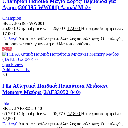
Champion Παιδικό Μαγιό Σορτς/ Βερμούδα για
Αγόρι (306395-WW001) Λευκό/ Μπλε
Champion
SKU:
306395-WW001
26,00
€
Original price was: 26,00 €.
17,00
€
Η τρέχουσα τιμή είναι:
17,00 €.
Επιλογή
Αυτό το προϊόν έχει πολλαπλές παραλλαγές. Οι επιλογές
μπορούν να επιλεγούν στη σελίδα του προϊόντος
-21%
Quick view
Add to wishlist
39
Fila Αθλητικά Παιδικά Παπούτσια Μπάσκετ
Memory Μαύρα (3AF33052-040)
Fila
SKU:
3AF33052-040
66,77
€
Original price was: 66,77 €.
52,89
€
Η τρέχουσα τιμή είναι:
52,89 €.
Επιλογή
Αυτό το προϊόν έχει πολλαπλές παραλλαγές. Οι επιλογές