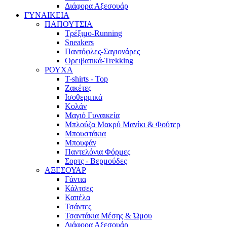
Διάφορα Αξεσουάρ
ΓΥΝΑΙΚΕΙΑ
ΠΑΠΟΥΤΣΙΑ
Τρέξιμο-Running
Sneakers
Παντόφλες-Σαγιονάρες
Ορειβατικά-Trekking
ΡΟΥΧΑ
T-shirts - Top
Ζακέτες
Ισοθερμικά
Κολάν
Μαγιό Γυναικεία
Μπλούζα Μακρύ Μανίκι & Φούτερ
Μπουστάκια
Μπουφάν
Παντελόνια Φόρμες
Σορτς - Βερμούδες
ΑΞΕΣΟΥΑΡ
Γάντια
Κάλτσες
Καπέλα
Τσάντες
Τσαντάκια Μέσης & Ώμου
Διάφορα Αξεσουάρ