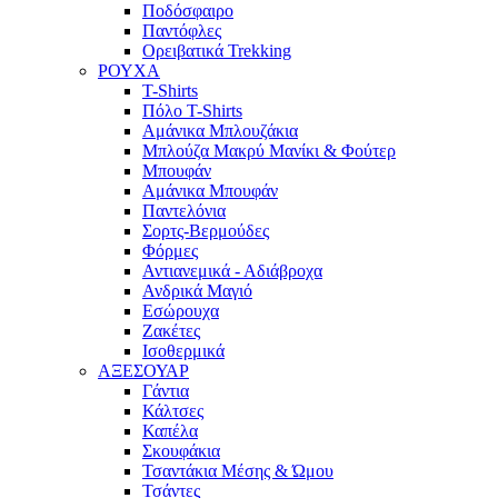
Ποδόσφαιρο
Παντόφλες
Ορειβατικά Trekking
ΡΟΥΧΑ
T-Shirts
Πόλο T-Shirts
Αμάνικα Μπλουζάκια
Μπλούζα Μακρύ Μανίκι & Φούτερ
Μπουφάν
Αμάνικα Μπουφάν
Παντελόνια
Σορτς-Βερμούδες
Φόρμες
Αντιανεμικά - Αδιάβροχα
Ανδρικά Μαγιό
Εσώρουχα
Ζακέτες
Ισοθερμικά
ΑΞΕΣΟΥΑΡ
Γάντια
Κάλτσες
Καπέλα
Σκουφάκια
Τσαντάκια Μέσης & Ώμου
Τσάντες