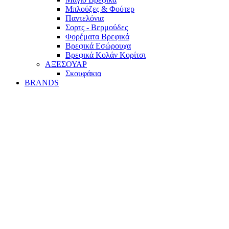
Mπλούζες & Φούτερ
Παντελόνια
Σορτς - Βερμούδες
Φορέματα Βρεφικά
Βρεφικά Εσώρουχα
Βρεφικά Κολάν Κορίτσι
ΑΞΕΣΟΥΑΡ
Σκουφάκια
BRANDS