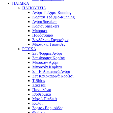
ΠΑΙΔΙΚΑ
ΠΑΠΟΥΤΣΙΑ
Αγόρι Τρέξιμο-Running
Κορίτσι Τρέξιμο-Running
Αγόρι Sneakers
Κορίσι Sneakers
Μπάσκετ
Ποδόσφαιρο
Σανδάλια - Σαγιονάρες
Μποτάκια-Γαλότσες
ΡΟΥΧΑ
Σετ Φόρμες Αγόρι
Σετ Φόρμες Κορίτσι
Μπουφάν Αγόρι
Μπουφάν Κορίτσι
Σετ Καλοκαιρινά Αγόρι
Σετ Καλοκαιρινά Κορίτσι
T-Shirts
Ζακέτες
Παντελόνια
Ισοθερμικά
Μαγιό Παιδικά
Κολάν
Σορτς - Βερμούδες
Φούτερ