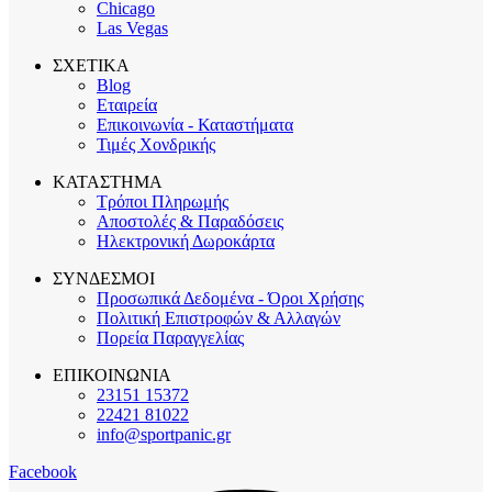
Chicago
Las Vegas
ΣΧΕΤΙΚΑ
Blog
Εταιρεία
Επικοινωνία - Καταστήματα
Τιμές Χονδρικής
ΚΑΤΑΣΤΗΜΑ
Τρόποι Πληρωμής
Αποστολές & Παραδόσεις
Ηλεκτρονική Δωροκάρτα
ΣΥΝΔΕΣΜΟΙ
Προσωπικά Δεδομένα - Όροι Χρήσης
Πολιτική Επιστροφών & Αλλαγών
Πορεία Παραγγελίας
ΕΠΙΚΟΙΝΩΝΙΑ
23151 15372
22421 81022
info@sportpanic.gr
Facebook