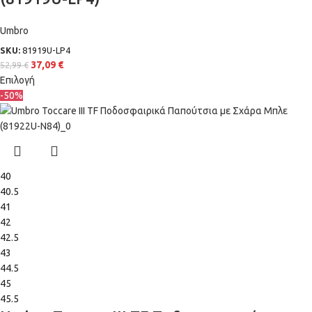
Umbro
SKU:
81919U-LP4
37,09
€
52,99
€
Επιλογή
-50%
40
40.5
41
42
42.5
43
44.5
45
45.5