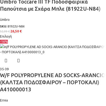
Umbro Toccare III TF Ποδοσφαιρικά
Παπούτσια με Σχάρα Μπλε (81922U-N84)
Umbro
SKU:
81922U-N84
26,50
€
52,99
€
Επιλογή
-16%
35-39
W/F POLYPROPYLENE AD SOCKS-ARANCIO
(ΚΑΛΤΣΑ ΠΟΔΟΣΦΑΙΡΟΥ – ΠΟΡΤΟΚΑΛΙ)
A410000013
Errea