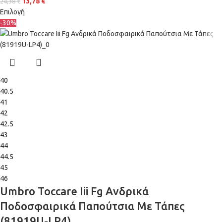
13,78
€
24,38
€
Επιλογή
-30%
40
40.5
41
42
42.5
43
44
44.5
45
46
Umbro Toccare Iii Fg Ανδρικά
Ποδοσφαιρικά Παπούτσια Με Τάπες
(81919U-LP4)