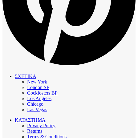
ΣΧΕΤΙΚΑ
New York
London SF
Cockfosters BP
Los Angeles
Chicago
Las Vegas
ΚΑΤΑΣΤΗΜΑ
Privacy Policy
Returns
Terms & Conditions