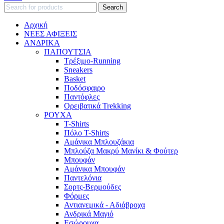
Search
Αρχική
ΝΕΕΣ ΑΦΙΞΕΙΣ
AΝΔΡΙΚΑ
ΠΑΠΟΥΤΣΙΑ
Τρέξιμο-Running
Sneakers
Basket
Ποδόσφαιρο
Παντόφλες
Ορειβατικά Trekking
ΡΟΥΧΑ
T-Shirts
Πόλο T-Shirts
Αμάνικα Μπλουζάκια
Μπλούζα Μακρύ Μανίκι & Φούτερ
Μπουφάν
Αμάνικα Μπουφάν
Παντελόνια
Σορτς-Βερμούδες
Φόρμες
Αντιανεμικά - Αδιάβροχα
Ανδρικά Μαγιό
Εσώρουχα