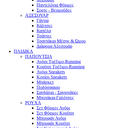
Παντελόνια Φόρμες
Σορτς - Βερμούδες
ΑΞΕΣΟΥΑΡ
Γάντια
Κάλτσες
Καπέλα
Τσάντες
Τσαντάκια Μέσης & Ώμου
Διάφορα Αξεσουάρ
ΠΑΙΔΙΚΑ
ΠΑΠΟΥΤΣΙΑ
Αγόρι Τρέξιμο-Running
Κορίτσι Τρέξιμο-Running
Αγόρι Sneakers
Κορίσι Sneakers
Μπάσκετ
Ποδόσφαιρο
Σανδάλια - Σαγιονάρες
Μποτάκια-Γαλότσες
ΡΟΥΧΑ
Σετ Φόρμες Αγόρι
Σετ Φόρμες Κορίτσι
Μπουφάν Αγόρι
Μπουφάν Κορίτσι