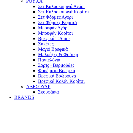
ΡΟΥΧΑ
Σετ Καλαοκαιρινά Αγόρι
Σετ Καλαοκαιρινά Κορίτσι
Σετ Φόρμες Αγόρι
Σετ Φόρμες Κορίτσι
Mπουφάν Αγόρι
Mπουφάν Κορίτσι
Βρεφικά T-Shirts
Ζακέτες
Μαγιό Βρεφικά
Mπλούζες & Φούτερ
Παντελόνια
Σορτς - Βερμούδες
Φορέματα Βρεφικά
Βρεφικά Εσώρουχα
Βρεφικά Κολάν Κορίτσι
ΑΞΕΣΟΥΑΡ
Σκουφάκια
BRANDS