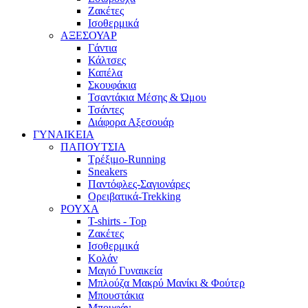
Ζακέτες
Ισοθερμικά
ΑΞΕΣΟΥΑΡ
Γάντια
Κάλτσες
Καπέλα
Σκουφάκια
Τσαντάκια Μέσης & Ώμου
Τσάντες
Διάφορα Αξεσουάρ
ΓΥΝΑΙΚΕΙΑ
ΠΑΠΟΥΤΣΙΑ
Τρέξιμο-Running
Sneakers
Παντόφλες-Σαγιονάρες
Ορειβατικά-Trekking
ΡΟΥΧΑ
T-shirts - Top
Ζακέτες
Ισοθερμικά
Κολάν
Μαγιό Γυναικεία
Μπλούζα Μακρύ Μανίκι & Φούτερ
Μπουστάκια
Μπουφάν