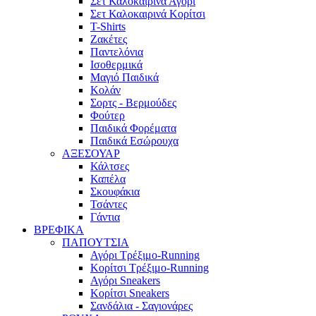
Σετ Καλοκαιρινά Αγόρι
Σετ Καλοκαιρινά Κορίτσι
T-Shirts
Ζακέτες
Παντελόνια
Ισοθερμικά
Μαγιό Παιδικά
Κολάν
Σορτς - Βερμούδες
Φούτερ
Παιδικά Φορέματα
Παιδικά Εσώρουχα
ΑΞΕΣΟΥΑΡ
Κάλτσες
Καπέλα
Σκουφάκια
Τσάντες
Γάντια
ΒΡΕΦΙΚΑ
ΠΑΠΟΥΤΣΙΑ
Αγόρι Τρέξιμο-Running
Κορίτσι Τρέξιμο-Running
Αγόρι Sneakers
Κορίτσι Sneakers
Σανδάλια - Σαγιονάρες