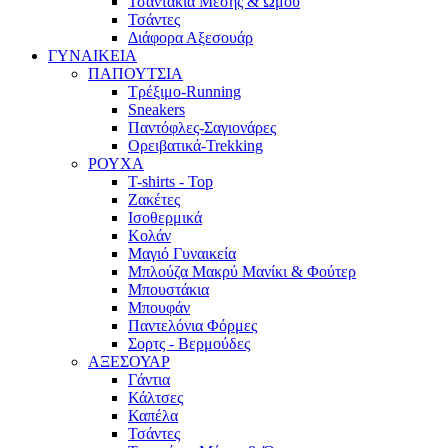
Τσαντάκια Μέσης & Ώμου
Τσάντες
Διάφορα Αξεσουάρ
ΓΥΝΑΙΚΕΙΑ
ΠΑΠΟΥΤΣΙΑ
Τρέξιμο-Running
Sneakers
Παντόφλες-Σαγιονάρες
Ορειβατικά-Trekking
ΡΟΥΧΑ
T-shirts - Top
Ζακέτες
Ισοθερμικά
Κολάν
Μαγιό Γυναικεία
Μπλούζα Μακρύ Μανίκι & Φούτερ
Μπουστάκια
Μπουφάν
Παντελόνια Φόρμες
Σορτς - Βερμούδες
ΑΞΕΣΟΥΑΡ
Γάντια
Κάλτσες
Καπέλα
Τσάντες