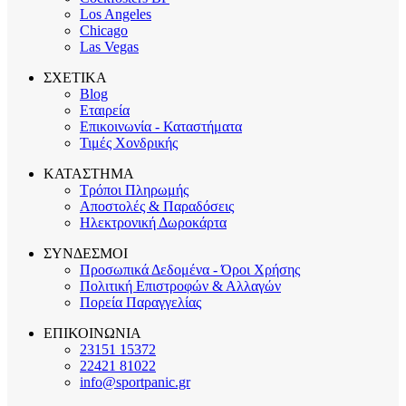
Los Angeles
Chicago
Las Vegas
ΣΧΕΤΙΚΑ
Blog
Εταιρεία
Επικοινωνία - Καταστήματα
Τιμές Χονδρικής
ΚΑΤΑΣΤΗΜΑ
Τρόποι Πληρωμής
Αποστολές & Παραδόσεις
Ηλεκτρονική Δωροκάρτα
ΣΥΝΔΕΣΜΟΙ
Προσωπικά Δεδομένα - Όροι Χρήσης
Πολιτική Επιστροφών & Αλλαγών
Πορεία Παραγγελίας
ΕΠΙΚΟΙΝΩΝΙΑ
23151 15372
22421 81022
info@sportpanic.gr