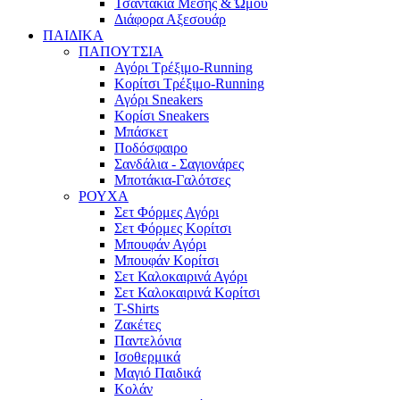
Τσαντάκια Μέσης & Ώμου
Διάφορα Αξεσουάρ
ΠΑΙΔΙΚΑ
ΠΑΠΟΥΤΣΙΑ
Αγόρι Τρέξιμο-Running
Κορίτσι Τρέξιμο-Running
Αγόρι Sneakers
Κορίσι Sneakers
Μπάσκετ
Ποδόσφαιρο
Σανδάλια - Σαγιονάρες
Μποτάκια-Γαλότσες
ΡΟΥΧΑ
Σετ Φόρμες Αγόρι
Σετ Φόρμες Κορίτσι
Μπουφάν Αγόρι
Μπουφάν Κορίτσι
Σετ Καλοκαιρινά Αγόρι
Σετ Καλοκαιρινά Κορίτσι
T-Shirts
Ζακέτες
Παντελόνια
Ισοθερμικά
Μαγιό Παιδικά
Κολάν