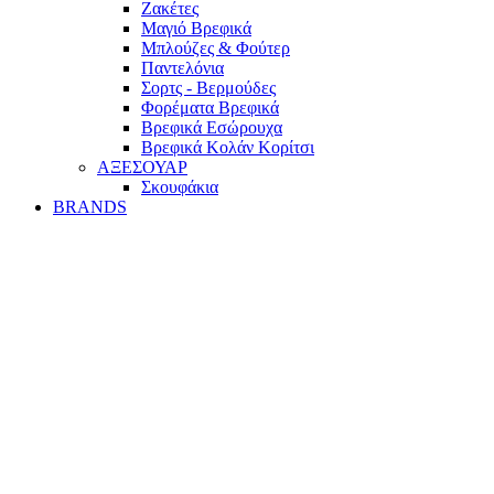
Ζακέτες
Μαγιό Βρεφικά
Mπλούζες & Φούτερ
Παντελόνια
Σορτς - Βερμούδες
Φορέματα Βρεφικά
Βρεφικά Εσώρουχα
Βρεφικά Κολάν Κορίτσι
ΑΞΕΣΟΥΑΡ
Σκουφάκια
BRANDS