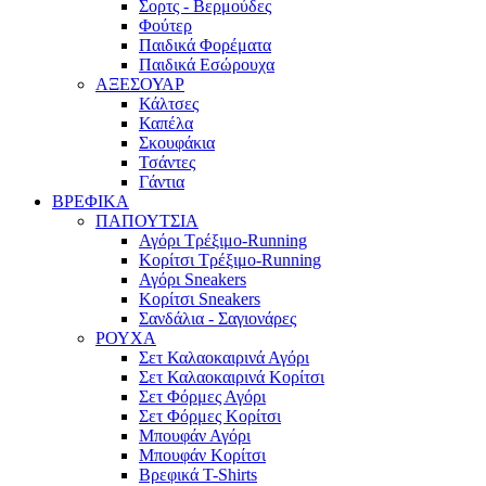
Σορτς - Βερμούδες
Φούτερ
Παιδικά Φορέματα
Παιδικά Εσώρουχα
ΑΞΕΣΟΥΑΡ
Κάλτσες
Καπέλα
Σκουφάκια
Τσάντες
Γάντια
ΒΡΕΦΙΚΑ
ΠΑΠΟΥΤΣΙΑ
Αγόρι Τρέξιμο-Running
Κορίτσι Τρέξιμο-Running
Αγόρι Sneakers
Κορίτσι Sneakers
Σανδάλια - Σαγιονάρες
ΡΟΥΧΑ
Σετ Καλαοκαιρινά Αγόρι
Σετ Καλαοκαιρινά Κορίτσι
Σετ Φόρμες Αγόρι
Σετ Φόρμες Κορίτσι
Mπουφάν Αγόρι
Mπουφάν Κορίτσι
Βρεφικά T-Shirts