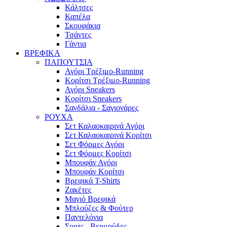
Κάλτσες
Καπέλα
Σκουφάκια
Τσάντες
Γάντια
ΒΡΕΦΙΚΑ
ΠΑΠΟΥΤΣΙΑ
Αγόρι Τρέξιμο-Running
Κορίτσι Τρέξιμο-Running
Αγόρι Sneakers
Κορίτσι Sneakers
Σανδάλια - Σαγιονάρες
ΡΟΥΧΑ
Σετ Καλαοκαιρινά Αγόρι
Σετ Καλαοκαιρινά Κορίτσι
Σετ Φόρμες Αγόρι
Σετ Φόρμες Κορίτσι
Mπουφάν Αγόρι
Mπουφάν Κορίτσι
Βρεφικά T-Shirts
Ζακέτες
Μαγιό Βρεφικά
Mπλούζες & Φούτερ
Παντελόνια
Σορτς - Βερμούδες