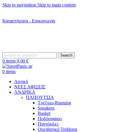
Skip to navigation
Skip to main content
+302242181022
+302242307390
Καταστήματα - Επικοινωνία
+302315115372
Search
0
items
0,00
€
0
items
Αρχική
ΝΕΕΣ ΑΦΙΞΕΙΣ
AΝΔΡΙΚΑ
ΠΑΠΟΥΤΣΙΑ
Τρέξιμο-Running
Sneakers
Basket
Ποδόσφαιρο
Παντόφλες
Ορειβατικά Trekking