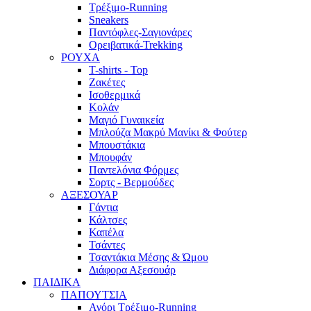
Τρέξιμο-Running
Sneakers
Παντόφλες-Σαγιονάρες
Ορειβατικά-Trekking
ΡΟΥΧΑ
T-shirts - Top
Ζακέτες
Ισοθερμικά
Κολάν
Μαγιό Γυναικεία
Μπλούζα Μακρύ Μανίκι & Φούτερ
Μπουστάκια
Μπουφάν
Παντελόνια Φόρμες
Σορτς - Βερμούδες
ΑΞΕΣΟΥΑΡ
Γάντια
Κάλτσες
Καπέλα
Τσάντες
Τσαντάκια Μέσης & Ώμου
Διάφορα Αξεσουάρ
ΠΑΙΔΙΚΑ
ΠΑΠΟΥΤΣΙΑ
Αγόρι Τρέξιμο-Running