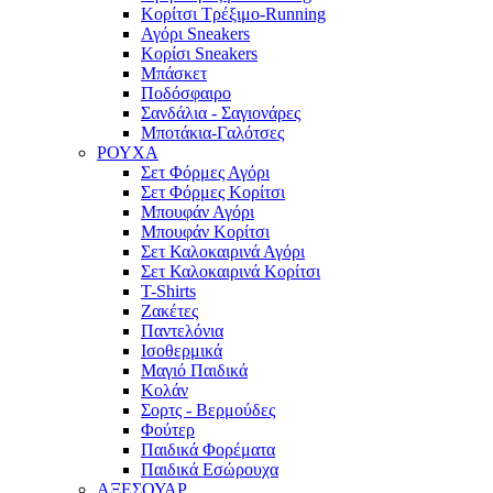
Κορίτσι Τρέξιμο-Running
Αγόρι Sneakers
Κορίσι Sneakers
Μπάσκετ
Ποδόσφαιρο
Σανδάλια - Σαγιονάρες
Μποτάκια-Γαλότσες
ΡΟΥΧΑ
Σετ Φόρμες Αγόρι
Σετ Φόρμες Κορίτσι
Μπουφάν Αγόρι
Μπουφάν Κορίτσι
Σετ Καλοκαιρινά Αγόρι
Σετ Καλοκαιρινά Κορίτσι
T-Shirts
Ζακέτες
Παντελόνια
Ισοθερμικά
Μαγιό Παιδικά
Κολάν
Σορτς - Βερμούδες
Φούτερ
Παιδικά Φορέματα
Παιδικά Εσώρουχα
ΑΞΕΣΟΥΑΡ