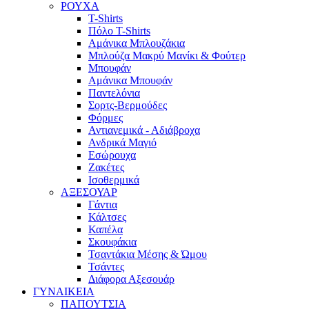
ΡΟΥΧΑ
T-Shirts
Πόλο T-Shirts
Αμάνικα Μπλουζάκια
Μπλούζα Μακρύ Μανίκι & Φούτερ
Μπουφάν
Αμάνικα Μπουφάν
Παντελόνια
Σορτς-Βερμούδες
Φόρμες
Αντιανεμικά - Αδιάβροχα
Ανδρικά Μαγιό
Εσώρουχα
Ζακέτες
Ισοθερμικά
ΑΞΕΣΟΥΑΡ
Γάντια
Κάλτσες
Καπέλα
Σκουφάκια
Τσαντάκια Μέσης & Ώμου
Τσάντες
Διάφορα Αξεσουάρ
ΓΥΝΑΙΚΕΙΑ
ΠΑΠΟΥΤΣΙΑ