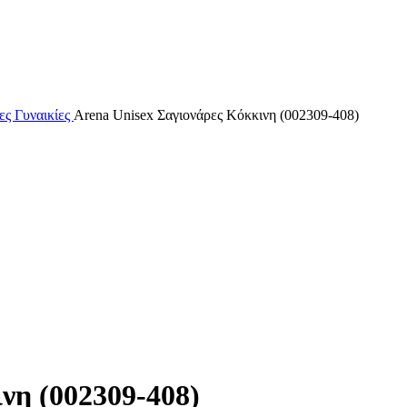
ς Γυναικίες
Arena Unisex Σαγιονάρες Κόκκινη (002309-408)
νη (002309-408)