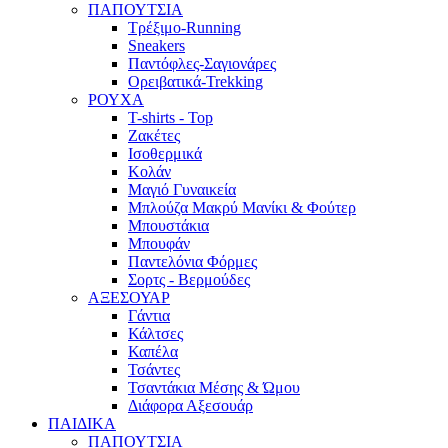
ΠΑΠΟΥΤΣΙΑ
Τρέξιμο-Running
Sneakers
Παντόφλες-Σαγιονάρες
Ορειβατικά-Trekking
ΡΟΥΧΑ
T-shirts - Top
Ζακέτες
Ισοθερμικά
Κολάν
Μαγιό Γυναικεία
Μπλούζα Μακρύ Μανίκι & Φούτερ
Μπουστάκια
Μπουφάν
Παντελόνια Φόρμες
Σορτς - Βερμούδες
ΑΞΕΣΟΥΑΡ
Γάντια
Κάλτσες
Καπέλα
Τσάντες
Τσαντάκια Μέσης & Ώμου
Διάφορα Αξεσουάρ
ΠΑΙΔΙΚΑ
ΠΑΠΟΥΤΣΙΑ