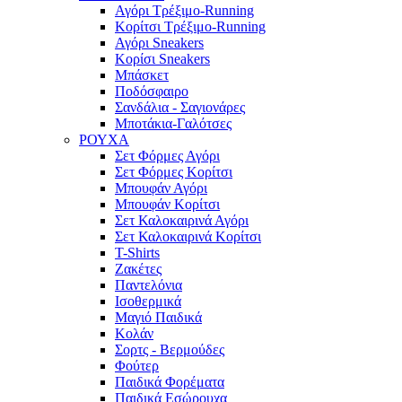
Αγόρι Τρέξιμο-Running
Κορίτσι Τρέξιμο-Running
Αγόρι Sneakers
Κορίσι Sneakers
Μπάσκετ
Ποδόσφαιρο
Σανδάλια - Σαγιονάρες
Μποτάκια-Γαλότσες
ΡΟΥΧΑ
Σετ Φόρμες Αγόρι
Σετ Φόρμες Κορίτσι
Μπουφάν Αγόρι
Μπουφάν Κορίτσι
Σετ Καλοκαιρινά Αγόρι
Σετ Καλοκαιρινά Κορίτσι
T-Shirts
Ζακέτες
Παντελόνια
Ισοθερμικά
Μαγιό Παιδικά
Κολάν
Σορτς - Βερμούδες
Φούτερ
Παιδικά Φορέματα
Παιδικά Εσώρουχα