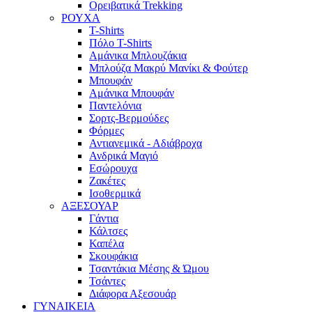
Ορειβατικά Trekking
ΡΟΥΧΑ
T-Shirts
Πόλο T-Shirts
Αμάνικα Μπλουζάκια
Μπλούζα Μακρύ Μανίκι & Φούτερ
Μπουφάν
Αμάνικα Μπουφάν
Παντελόνια
Σορτς-Βερμούδες
Φόρμες
Αντιανεμικά - Αδιάβροχα
Ανδρικά Μαγιό
Εσώρουχα
Ζακέτες
Ισοθερμικά
ΑΞΕΣΟΥΑΡ
Γάντια
Κάλτσες
Καπέλα
Σκουφάκια
Τσαντάκια Μέσης & Ώμου
Τσάντες
Διάφορα Αξεσουάρ
ΓΥΝΑΙΚΕΙΑ