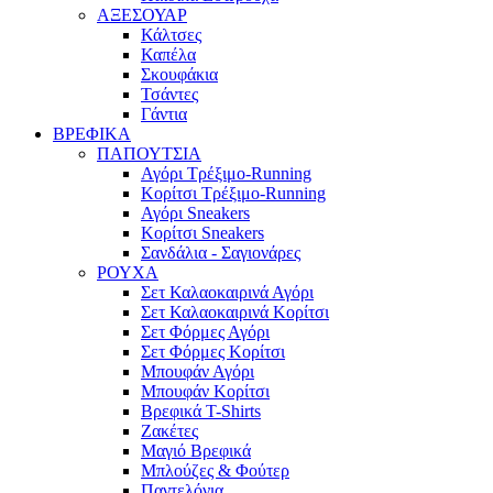
ΑΞΕΣΟΥΑΡ
Κάλτσες
Καπέλα
Σκουφάκια
Τσάντες
Γάντια
ΒΡΕΦΙΚΑ
ΠΑΠΟΥΤΣΙΑ
Αγόρι Τρέξιμο-Running
Κορίτσι Τρέξιμο-Running
Αγόρι Sneakers
Κορίτσι Sneakers
Σανδάλια - Σαγιονάρες
ΡΟΥΧΑ
Σετ Καλαοκαιρινά Αγόρι
Σετ Καλαοκαιρινά Κορίτσι
Σετ Φόρμες Αγόρι
Σετ Φόρμες Κορίτσι
Mπουφάν Αγόρι
Mπουφάν Κορίτσι
Βρεφικά T-Shirts
Ζακέτες
Μαγιό Βρεφικά
Mπλούζες & Φούτερ
Παντελόνια