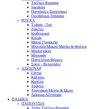
Τρέξιμο-Running
Sneakers
Παντόφλες-Σαγιονάρες
Ορειβατικά-Trekking
ΡΟΥΧΑ
T-shirts - Top
Ζακέτες
Ισοθερμικά
Κολάν
Μαγιό Γυναικεία
Μπλούζα Μακρύ Μανίκι & Φούτερ
Μπουστάκια
Μπουφάν
Παντελόνια Φόρμες
Σορτς - Βερμούδες
ΑΞΕΣΟΥΑΡ
Γάντια
Κάλτσες
Καπέλα
Τσάντες
Τσαντάκια Μέσης & Ώμου
Διάφορα Αξεσουάρ
ΠΑΙΔΙΚΑ
ΠΑΠΟΥΤΣΙΑ
Αγόρι Τρέξιμο-Running