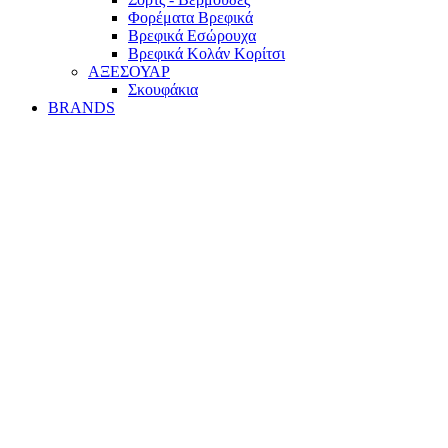
Φορέματα Βρεφικά
Βρεφικά Εσώρουχα
Βρεφικά Κολάν Κορίτσι
ΑΞΕΣΟΥΑΡ
Σκουφάκια
BRANDS