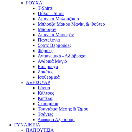
ΡΟΥΧΑ
T-Shirts
Πόλο T-Shirts
Αμάνικα Μπλουζάκια
Μπλούζα Μακρύ Μανίκι & Φούτερ
Μπουφάν
Αμάνικα Μπουφάν
Παντελόνια
Σορτς-Βερμούδες
Φόρμες
Αντιανεμικά - Αδιάβροχα
Ανδρικά Μαγιό
Εσώρουχα
Ζακέτες
Ισοθερμικά
ΑΞΕΣΟΥΑΡ
Γάντια
Κάλτσες
Καπέλα
Σκουφάκια
Τσαντάκια Μέσης & Ώμου
Τσάντες
Διάφορα Αξεσουάρ
ΓΥΝΑΙΚΕΙΑ
ΠΑΠΟΥΤΣΙΑ