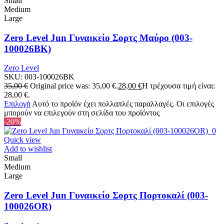
Small
Medium
Large
Zero Level Jun Γυναικείο Σορτς Μαύρο (003-
100026BK)
Zero Level
SKU:
003-100026BK
35,00
€
Original price was: 35,00 €.
28,00
€
Η τρέχουσα τιμή είναι:
28,00 €.
Επιλογή
Αυτό το προϊόν έχει πολλαπλές παραλλαγές. Οι επιλογές
μπορούν να επιλεγούν στη σελίδα του προϊόντος
-20%
Quick view
Add to wishlist
Small
Medium
Large
Zero Level Jun Γυναικείο Σορτς Πορτοκαλί (003-
100026OR)