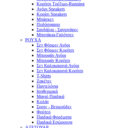
Κορίτσι Τρέξιμο-Running
Αγόρι Sneakers
Κορίσι Sneakers
Μπάσκετ
Ποδόσφαιρο
Σανδάλια - Σαγιονάρες
Μποτάκια-Γαλότσες
ΡΟΥΧΑ
Σετ Φόρμες Αγόρι
Σετ Φόρμες Κορίτσι
Μπουφάν Αγόρι
Μπουφάν Κορίτσι
Σετ Καλοκαιρινά Αγόρι
Σετ Καλοκαιρινά Κορίτσι
T-Shirts
Ζακέτες
Παντελόνια
Ισοθερμικά
Μαγιό Παιδικά
Κολάν
Σορτς - Βερμούδες
Φούτερ
Παιδικά Φορέματα
Παιδικά Εσώρουχα
ΑΞΕΣΟΥΑΡ