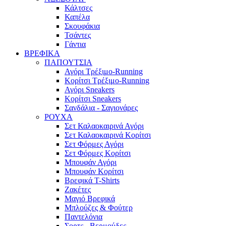
Κάλτσες
Καπέλα
Σκουφάκια
Τσάντες
Γάντια
ΒΡΕΦΙΚΑ
ΠΑΠΟΥΤΣΙΑ
Αγόρι Τρέξιμο-Running
Κορίτσι Τρέξιμο-Running
Αγόρι Sneakers
Κορίτσι Sneakers
Σανδάλια - Σαγιονάρες
ΡΟΥΧΑ
Σετ Καλαοκαιρινά Αγόρι
Σετ Καλαοκαιρινά Κορίτσι
Σετ Φόρμες Αγόρι
Σετ Φόρμες Κορίτσι
Mπουφάν Αγόρι
Mπουφάν Κορίτσι
Βρεφικά T-Shirts
Ζακέτες
Μαγιό Βρεφικά
Mπλούζες & Φούτερ
Παντελόνια
Σορτς - Βερμούδες