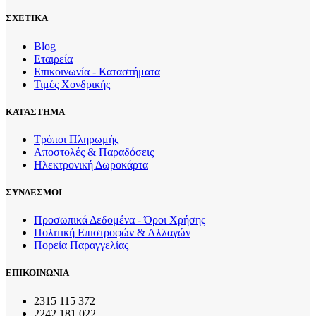
ΣΧΕΤΙΚΑ
Blog
Εταιρεία
Επικοινωνία - Καταστήματα
Τιμές Χονδρικής
ΚΑΤΑΣΤΗΜΑ
Τρόποι Πληρωμής
Αποστολές & Παραδόσεις
Ηλεκτρονική Δωροκάρτα
ΣΥΝΔΕΣΜΟΙ
Προσωπικά Δεδομένα - Όροι Χρήσης
Πολιτική Επιστροφών & Αλλαγών
Πορεία Παραγγελίας
ΕΠΙΚΟΙΝΩΝΙΑ
2315 115 372
2242 181 022