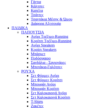
Γάντια
Κάλτσες
Καπέλα
Τσάντες
Τσαντάκια Μέσης & Ώμου
Διάφορα Αξεσουάρ
ΠΑΙΔΙΚΑ
ΠΑΠΟΥΤΣΙΑ
Αγόρι Τρέξιμο-Running
Κορίτσι Τρέξιμο-Running
Αγόρι Sneakers
Κορίσι Sneakers
Μπάσκετ
Ποδόσφαιρο
Σανδάλια - Σαγιονάρες
Μποτάκια-Γαλότσες
ΡΟΥΧΑ
Σετ Φόρμες Αγόρι
Σετ Φόρμες Κορίτσι
Μπουφάν Αγόρι
Μπουφάν Κορίτσι
Σετ Καλοκαιρινά Αγόρι
Σετ Καλοκαιρινά Κορίτσι
T-Shirts
Ζακέτες