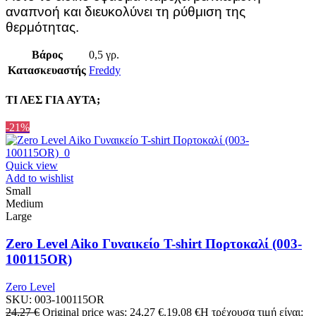
αναπνοή και διευκολύνει τη ρύθμιση της
θερμότητας.
Βάρος
0,5 γρ.
Κατασκευαστής
Freddy
ΤΙ ΛΕΣ ΓΙΑ ΑΥΤΑ;
-21%
Quick view
Add to wishlist
Small
Medium
Large
Zero Level Aiko Γυναικείο T-shirt Πορτοκαλί (003-
100115OR)
Zero Level
SKU:
003-100115OR
24,27
€
Original price was: 24,27 €.
19,08
€
Η τρέχουσα τιμή είναι: