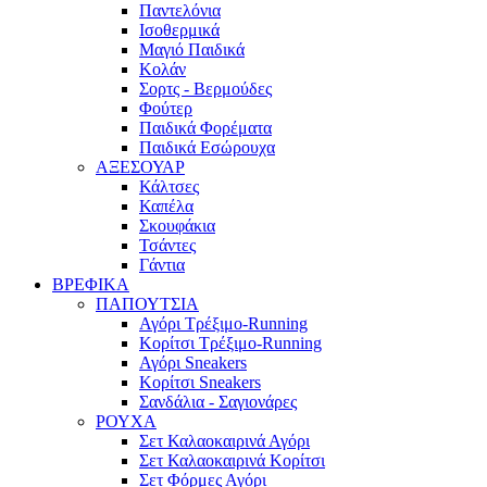
Παντελόνια
Ισοθερμικά
Μαγιό Παιδικά
Κολάν
Σορτς - Βερμούδες
Φούτερ
Παιδικά Φορέματα
Παιδικά Εσώρουχα
ΑΞΕΣΟΥΑΡ
Κάλτσες
Καπέλα
Σκουφάκια
Τσάντες
Γάντια
ΒΡΕΦΙΚΑ
ΠΑΠΟΥΤΣΙΑ
Αγόρι Τρέξιμο-Running
Κορίτσι Τρέξιμο-Running
Αγόρι Sneakers
Κορίτσι Sneakers
Σανδάλια - Σαγιονάρες
ΡΟΥΧΑ
Σετ Καλαοκαιρινά Αγόρι
Σετ Καλαοκαιρινά Κορίτσι
Σετ Φόρμες Αγόρι