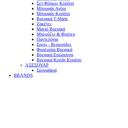
Σετ Φόρμες Κορίτσι
Mπουφάν Αγόρι
Mπουφάν Κορίτσι
Βρεφικά T-Shirts
Ζακέτες
Μαγιό Βρεφικά
Mπλούζες & Φούτερ
Παντελόνια
Σορτς - Βερμούδες
Φορέματα Βρεφικά
Βρεφικά Εσώρουχα
Βρεφικά Κολάν Κορίτσι
ΑΞΕΣΟΥΑΡ
Σκουφάκια
BRANDS