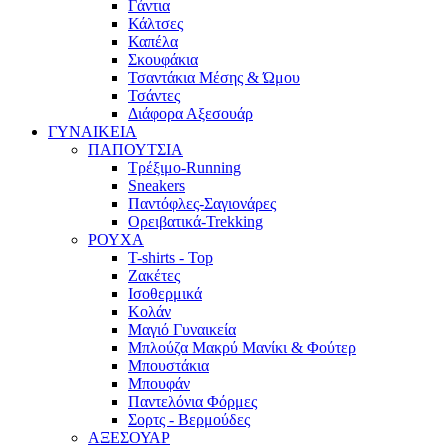
Γάντια
Κάλτσες
Καπέλα
Σκουφάκια
Τσαντάκια Μέσης & Ώμου
Τσάντες
Διάφορα Αξεσουάρ
ΓΥΝΑΙΚΕΙΑ
ΠΑΠΟΥΤΣΙΑ
Τρέξιμο-Running
Sneakers
Παντόφλες-Σαγιονάρες
Ορειβατικά-Trekking
ΡΟΥΧΑ
T-shirts - Top
Ζακέτες
Ισοθερμικά
Κολάν
Μαγιό Γυναικεία
Μπλούζα Μακρύ Μανίκι & Φούτερ
Μπουστάκια
Μπουφάν
Παντελόνια Φόρμες
Σορτς - Βερμούδες
ΑΞΕΣΟΥΑΡ