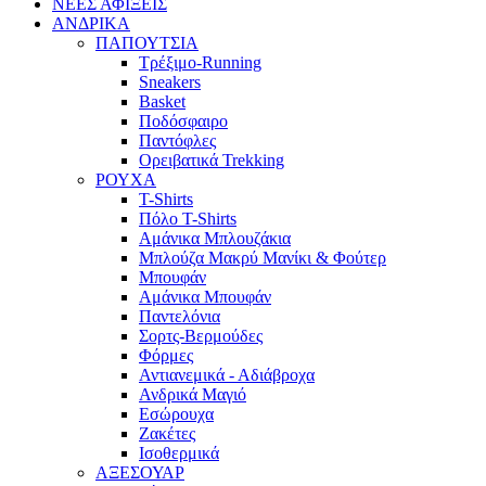
ΝΕΕΣ ΑΦΙΞΕΙΣ
AΝΔΡΙΚΑ
ΠΑΠΟΥΤΣΙΑ
Τρέξιμο-Running
Sneakers
Basket
Ποδόσφαιρο
Παντόφλες
Ορειβατικά Trekking
ΡΟΥΧΑ
T-Shirts
Πόλο T-Shirts
Αμάνικα Μπλουζάκια
Μπλούζα Μακρύ Μανίκι & Φούτερ
Μπουφάν
Αμάνικα Μπουφάν
Παντελόνια
Σορτς-Βερμούδες
Φόρμες
Αντιανεμικά - Αδιάβροχα
Ανδρικά Μαγιό
Εσώρουχα
Ζακέτες
Ισοθερμικά
ΑΞΕΣΟΥΑΡ