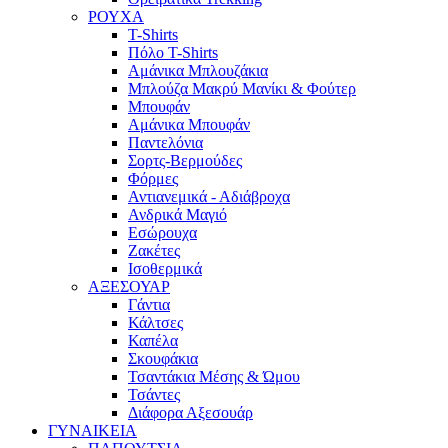
ΡΟΥΧΑ
T-Shirts
Πόλο T-Shirts
Αμάνικα Μπλουζάκια
Μπλούζα Μακρύ Μανίκι & Φούτερ
Μπουφάν
Αμάνικα Μπουφάν
Παντελόνια
Σορτς-Βερμούδες
Φόρμες
Αντιανεμικά - Αδιάβροχα
Ανδρικά Μαγιό
Εσώρουχα
Ζακέτες
Ισοθερμικά
ΑΞΕΣΟΥΑΡ
Γάντια
Κάλτσες
Καπέλα
Σκουφάκια
Τσαντάκια Μέσης & Ώμου
Τσάντες
Διάφορα Αξεσουάρ
ΓΥΝΑΙΚΕΙΑ