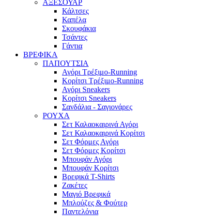
ΑΞΕΣΟΥΑΡ
Κάλτσες
Καπέλα
Σκουφάκια
Τσάντες
Γάντια
ΒΡΕΦΙΚΑ
ΠΑΠΟΥΤΣΙΑ
Αγόρι Τρέξιμο-Running
Κορίτσι Τρέξιμο-Running
Αγόρι Sneakers
Κορίτσι Sneakers
Σανδάλια - Σαγιονάρες
ΡΟΥΧΑ
Σετ Καλαοκαιρινά Αγόρι
Σετ Καλαοκαιρινά Κορίτσι
Σετ Φόρμες Αγόρι
Σετ Φόρμες Κορίτσι
Mπουφάν Αγόρι
Mπουφάν Κορίτσι
Βρεφικά T-Shirts
Ζακέτες
Μαγιό Βρεφικά
Mπλούζες & Φούτερ
Παντελόνια