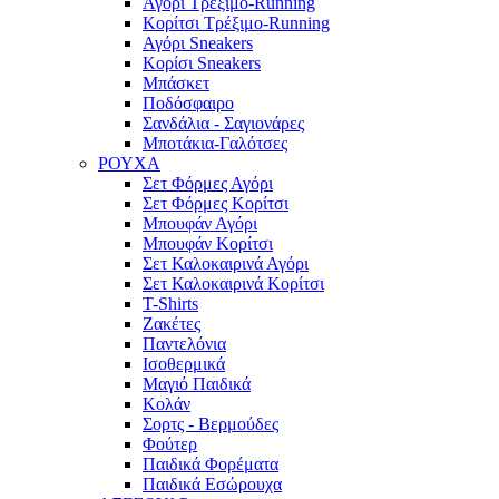
Αγόρι Τρέξιμο-Running
Κορίτσι Τρέξιμο-Running
Αγόρι Sneakers
Κορίσι Sneakers
Μπάσκετ
Ποδόσφαιρο
Σανδάλια - Σαγιονάρες
Μποτάκια-Γαλότσες
ΡΟΥΧΑ
Σετ Φόρμες Αγόρι
Σετ Φόρμες Κορίτσι
Μπουφάν Αγόρι
Μπουφάν Κορίτσι
Σετ Καλοκαιρινά Αγόρι
Σετ Καλοκαιρινά Κορίτσι
T-Shirts
Ζακέτες
Παντελόνια
Ισοθερμικά
Μαγιό Παιδικά
Κολάν
Σορτς - Βερμούδες
Φούτερ
Παιδικά Φορέματα
Παιδικά Εσώρουχα