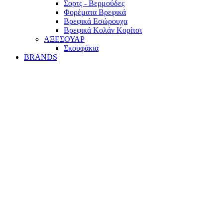
Σορτς - Βερμούδες
Φορέματα Βρεφικά
Βρεφικά Εσώρουχα
Βρεφικά Κολάν Κορίτσι
ΑΞΕΣΟΥΑΡ
Σκουφάκια
BRANDS