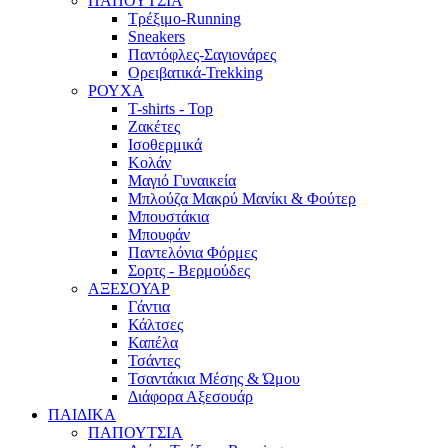
ΠΑΠΟΥΤΣΙΑ
Τρέξιμο-Running
Sneakers
Παντόφλες-Σαγιονάρες
Ορειβατικά-Trekking
ΡΟΥΧΑ
T-shirts - Top
Ζακέτες
Ισοθερμικά
Κολάν
Μαγιό Γυναικεία
Μπλούζα Μακρύ Μανίκι & Φούτερ
Μπουστάκια
Μπουφάν
Παντελόνια Φόρμες
Σορτς - Βερμούδες
ΑΞΕΣΟΥΑΡ
Γάντια
Κάλτσες
Καπέλα
Τσάντες
Τσαντάκια Μέσης & Ώμου
Διάφορα Αξεσουάρ
ΠΑΙΔΙΚΑ
ΠΑΠΟΥΤΣΙΑ