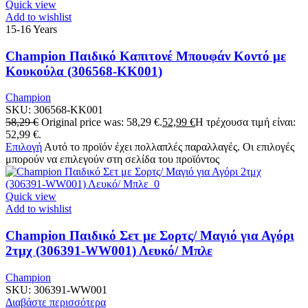
Quick view
Add to wishlist
15-16 Years
Champion Παιδικό Καπιτονέ Μπουφάν Κοντό με
Κουκούλα (306568-KK001)
Champion
SKU:
306568-KK001
58,29
€
Original price was: 58,29 €.
52,99
€
Η τρέχουσα τιμή είναι:
52,99 €.
Επιλογή
Αυτό το προϊόν έχει πολλαπλές παραλλαγές. Οι επιλογές
μπορούν να επιλεγούν στη σελίδα του προϊόντος
Quick view
Add to wishlist
Champion Παιδικό Σετ με Σορτς/ Μαγιό για Αγόρι
2τμχ (306391-WW001) Λευκό/ Μπλε
Champion
SKU:
306391-WW001
Διαβάστε περισσότερα