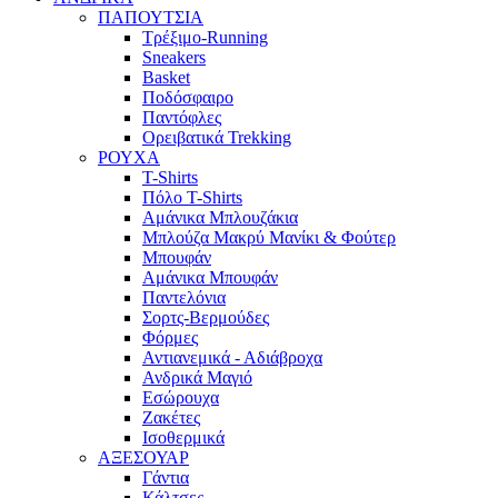
ΠΑΠΟΥΤΣΙΑ
Τρέξιμο-Running
Sneakers
Basket
Ποδόσφαιρο
Παντόφλες
Ορειβατικά Trekking
ΡΟΥΧΑ
T-Shirts
Πόλο T-Shirts
Αμάνικα Μπλουζάκια
Μπλούζα Μακρύ Μανίκι & Φούτερ
Μπουφάν
Αμάνικα Μπουφάν
Παντελόνια
Σορτς-Βερμούδες
Φόρμες
Αντιανεμικά - Αδιάβροχα
Ανδρικά Μαγιό
Εσώρουχα
Ζακέτες
Ισοθερμικά
ΑΞΕΣΟΥΑΡ
Γάντια
Κάλτσες