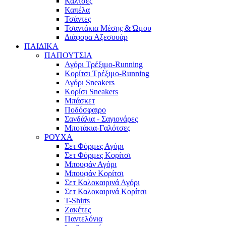
Κάλτσες
Καπέλα
Τσάντες
Τσαντάκια Μέσης & Ώμου
Διάφορα Αξεσουάρ
ΠΑΙΔΙΚΑ
ΠΑΠΟΥΤΣΙΑ
Αγόρι Τρέξιμο-Running
Κορίτσι Τρέξιμο-Running
Αγόρι Sneakers
Κορίσι Sneakers
Μπάσκετ
Ποδόσφαιρο
Σανδάλια - Σαγιονάρες
Μποτάκια-Γαλότσες
ΡΟΥΧΑ
Σετ Φόρμες Αγόρι
Σετ Φόρμες Κορίτσι
Μπουφάν Αγόρι
Μπουφάν Κορίτσι
Σετ Καλοκαιρινά Αγόρι
Σετ Καλοκαιρινά Κορίτσι
T-Shirts
Ζακέτες
Παντελόνια