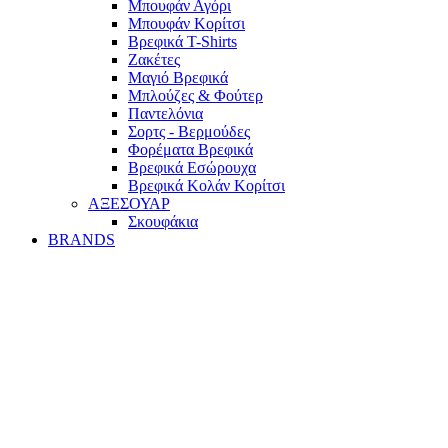
Mπουφάν Αγόρι
Mπουφάν Κορίτσι
Βρεφικά T-Shirts
Ζακέτες
Μαγιό Βρεφικά
Mπλούζες & Φούτερ
Παντελόνια
Σορτς - Βερμούδες
Φορέματα Βρεφικά
Βρεφικά Εσώρουχα
Βρεφικά Κολάν Κορίτσι
ΑΞΕΣΟΥΑΡ
Σκουφάκια
BRANDS