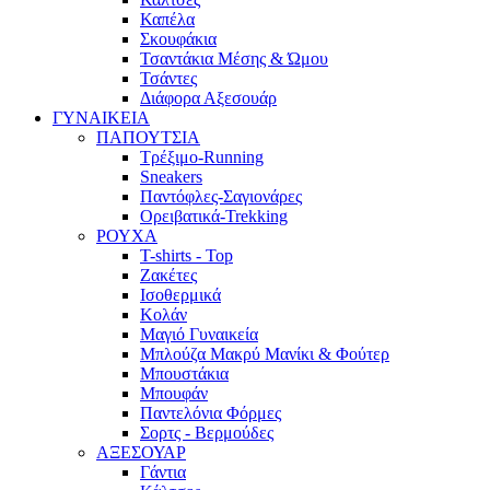
Καπέλα
Σκουφάκια
Τσαντάκια Μέσης & Ώμου
Τσάντες
Διάφορα Αξεσουάρ
ΓΥΝΑΙΚΕΙΑ
ΠΑΠΟΥΤΣΙΑ
Τρέξιμο-Running
Sneakers
Παντόφλες-Σαγιονάρες
Ορειβατικά-Trekking
ΡΟΥΧΑ
T-shirts - Top
Ζακέτες
Ισοθερμικά
Κολάν
Μαγιό Γυναικεία
Μπλούζα Μακρύ Μανίκι & Φούτερ
Μπουστάκια
Μπουφάν
Παντελόνια Φόρμες
Σορτς - Βερμούδες
ΑΞΕΣΟΥΑΡ
Γάντια