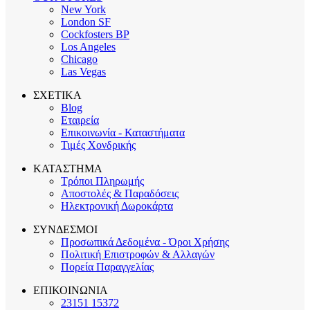
New York
London SF
Cockfosters BP
Los Angeles
Chicago
Las Vegas
ΣΧΕΤΙΚΑ
Blog
Εταιρεία
Επικοινωνία - Καταστήματα
Τιμές Χονδρικής
ΚΑΤΑΣΤΗΜΑ
Τρόποι Πληρωμής
Αποστολές & Παραδόσεις
Ηλεκτρονική Δωροκάρτα
ΣΥΝΔΕΣΜΟΙ
Προσωπικά Δεδομένα - Όροι Χρήσης
Πολιτική Επιστροφών & Αλλαγών
Πορεία Παραγγελίας
ΕΠΙΚΟΙΝΩΝΙΑ
23151 15372