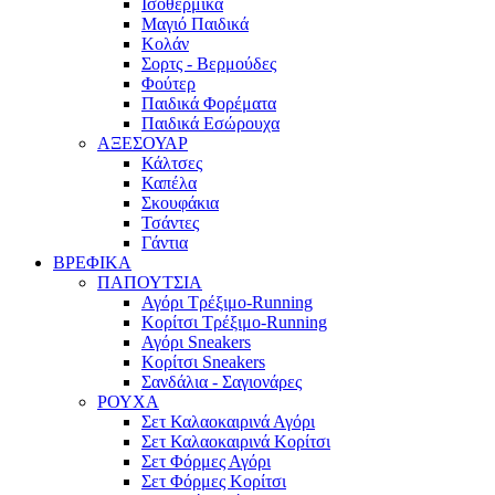
Ισοθερμικά
Μαγιό Παιδικά
Κολάν
Σορτς - Βερμούδες
Φούτερ
Παιδικά Φορέματα
Παιδικά Εσώρουχα
ΑΞΕΣΟΥΑΡ
Κάλτσες
Καπέλα
Σκουφάκια
Τσάντες
Γάντια
ΒΡΕΦΙΚΑ
ΠΑΠΟΥΤΣΙΑ
Αγόρι Τρέξιμο-Running
Κορίτσι Τρέξιμο-Running
Αγόρι Sneakers
Κορίτσι Sneakers
Σανδάλια - Σαγιονάρες
ΡΟΥΧΑ
Σετ Καλαοκαιρινά Αγόρι
Σετ Καλαοκαιρινά Κορίτσι
Σετ Φόρμες Αγόρι
Σετ Φόρμες Κορίτσι