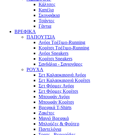
Κάλτσες
Καπέλα
Σκουφάκια
Τσάντες
Γάντια
ΒΡΕΦΙΚΑ
ΠΑΠΟΥΤΣΙΑ
Αγόρι Τρέξιμο-Running
Κορίτσι Τρέξιμο-Running
Αγόρι Sneakers
Κορίτσι Sneakers
Σανδάλια - Σαγιονάρες
ΡΟΥΧΑ
Σετ Καλαοκαιρινά Αγόρι
Σετ Καλαοκαιρινά Κορίτσι
Σετ Φόρμες Αγόρι
Σετ Φόρμες Κορίτσι
Mπουφάν Αγόρι
Mπουφάν Κορίτσι
Βρεφικά T-Shirts
Ζακέτες
Μαγιό Βρεφικά
Mπλούζες & Φούτερ
Παντελόνια
Σορτς - Βερμούδες