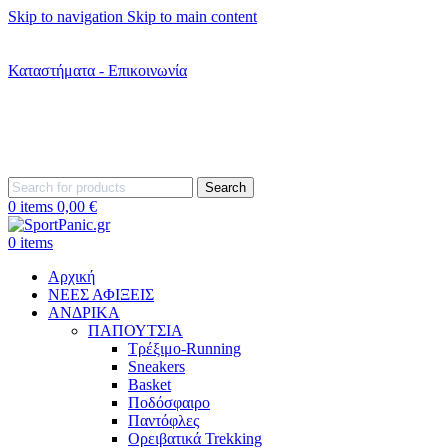
Skip to navigation
Skip to main content
+302242181022
+302242307390
Καταστήματα - Επικοινωνία
+302315115372
Search
0
items
0,00
€
0
items
Αρχική
ΝΕΕΣ ΑΦΙΞΕΙΣ
AΝΔΡΙΚΑ
ΠΑΠΟΥΤΣΙΑ
Τρέξιμο-Running
Sneakers
Basket
Ποδόσφαιρο
Παντόφλες
Ορειβατικά Trekking