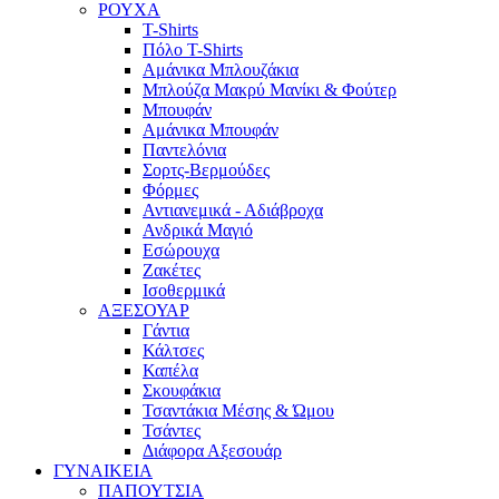
ΡΟΥΧΑ
T-Shirts
Πόλο T-Shirts
Αμάνικα Μπλουζάκια
Μπλούζα Μακρύ Μανίκι & Φούτερ
Μπουφάν
Αμάνικα Μπουφάν
Παντελόνια
Σορτς-Βερμούδες
Φόρμες
Αντιανεμικά - Αδιάβροχα
Ανδρικά Μαγιό
Εσώρουχα
Ζακέτες
Ισοθερμικά
ΑΞΕΣΟΥΑΡ
Γάντια
Κάλτσες
Καπέλα
Σκουφάκια
Τσαντάκια Μέσης & Ώμου
Τσάντες
Διάφορα Αξεσουάρ
ΓΥΝΑΙΚΕΙΑ
ΠΑΠΟΥΤΣΙΑ