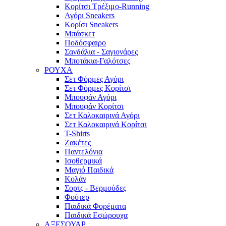
Κορίτσι Τρέξιμο-Running
Αγόρι Sneakers
Κορίσι Sneakers
Μπάσκετ
Ποδόσφαιρο
Σανδάλια - Σαγιονάρες
Μποτάκια-Γαλότσες
ΡΟΥΧΑ
Σετ Φόρμες Αγόρι
Σετ Φόρμες Κορίτσι
Μπουφάν Αγόρι
Μπουφάν Κορίτσι
Σετ Καλοκαιρινά Αγόρι
Σετ Καλοκαιρινά Κορίτσι
T-Shirts
Ζακέτες
Παντελόνια
Ισοθερμικά
Μαγιό Παιδικά
Κολάν
Σορτς - Βερμούδες
Φούτερ
Παιδικά Φορέματα
Παιδικά Εσώρουχα
ΑΞΕΣΟΥΑΡ