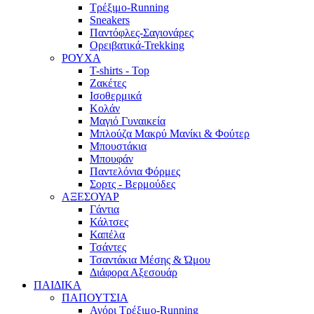
Τρέξιμο-Running
Sneakers
Παντόφλες-Σαγιονάρες
Ορειβατικά-Trekking
ΡΟΥΧΑ
T-shirts - Top
Ζακέτες
Ισοθερμικά
Κολάν
Μαγιό Γυναικεία
Μπλούζα Μακρύ Μανίκι & Φούτερ
Μπουστάκια
Μπουφάν
Παντελόνια Φόρμες
Σορτς - Βερμούδες
ΑΞΕΣΟΥΑΡ
Γάντια
Κάλτσες
Καπέλα
Τσάντες
Τσαντάκια Μέσης & Ώμου
Διάφορα Αξεσουάρ
ΠΑΙΔΙΚΑ
ΠΑΠΟΥΤΣΙΑ
Αγόρι Τρέξιμο-Running