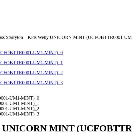
pass Starryton – Kids Welly UNICORN MINT (UCFOBTTR0001-U
Welly UNICORN MINT (UCFOBT