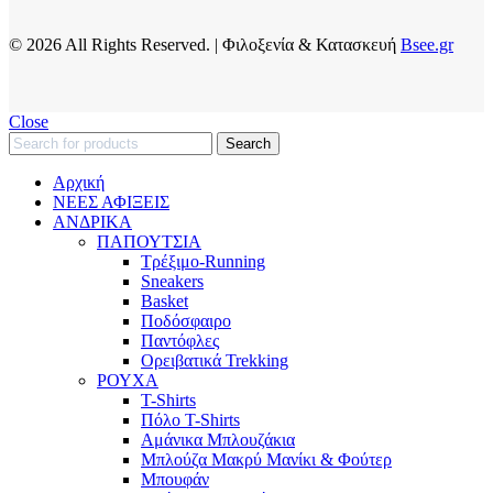
© 2026 All Rights Reserved. | Φιλοξενία & Κατασκευή
Bsee.gr
Close
Search
Αρχική
ΝΕΕΣ ΑΦΙΞΕΙΣ
AΝΔΡΙΚΑ
ΠΑΠΟΥΤΣΙΑ
Τρέξιμο-Running
Sneakers
Basket
Ποδόσφαιρο
Παντόφλες
Ορειβατικά Trekking
ΡΟΥΧΑ
T-Shirts
Πόλο T-Shirts
Αμάνικα Μπλουζάκια
Μπλούζα Μακρύ Μανίκι & Φούτερ
Μπουφάν