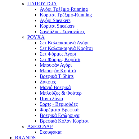
ΠΑΠΟΥΤΣΙΑ
Αγόρι Τρέξιμο-Running
Κορίτσι Τρέξιμο-Running
Αγόρι Sneakers
Κορίτσι Sneakers
Σανδάλια - Σαγιονάρες
ΡΟΥΧΑ
Σετ Καλαοκαιρινά Αγόρι
Σετ Καλαοκαιρινά Κορίτσι
Σετ Φόρμες Αγόρι
Σετ Φόρμες Κορίτσι
Mπουφάν Αγόρι
Mπουφάν Κορίτσι
Βρεφικά T-Shirts
Ζακέτες
Μαγιό Βρεφικά
Mπλούζες & Φούτερ
Παντελόνια
Σορτς - Βερμούδες
Φορέματα Βρεφικά
Βρεφικά Εσώρουχα
Βρεφικά Κολάν Κορίτσι
ΑΞΕΣΟΥΑΡ
Σκουφάκια
BRANDS