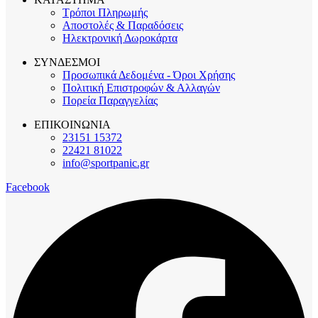
Τρόποι Πληρωμής
Αποστολές & Παραδόσεις
Ηλεκτρονική Δωροκάρτα
ΣΥΝΔΕΣΜΟΙ
Προσωπικά Δεδομένα - Όροι Χρήσης
Πολιτική Επιστροφών & Αλλαγών
Πορεία Παραγγελίας
ΕΠΙΚΟΙΝΩΝΙΑ
23151 15372
22421 81022
info@sportpanic.gr
Facebook