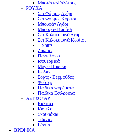
Μποτάκια-Γαλότσες
ΡΟΥΧΑ
Σετ Φόρμες Αγόρι
Σετ Φόρμες Κορίτσι
Μπουφάν Αγόρι
Μπουφάν Κορίτσι
Σετ Καλοκαιρινά Αγόρι
Σετ Καλοκαιρινά Κορίτσι
T-Shirts
Ζακέτες
Παντελόνια
Ισοθερμικά
Μαγιό Παιδικά
Κολάν
Σορτς - Βερμούδες
Φούτερ
Παιδικά Φορέματα
Παιδικά Εσώρουχα
ΑΞΕΣΟΥΑΡ
Κάλτσες
Καπέλα
Σκουφάκια
Τσάντες
Γάντια
ΒΡΕΦΙΚΑ