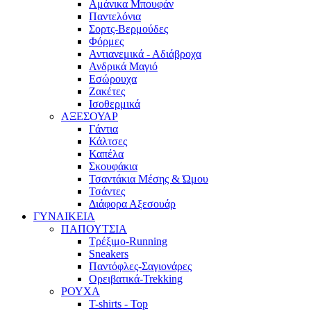
Αμάνικα Μπουφάν
Παντελόνια
Σορτς-Βερμούδες
Φόρμες
Αντιανεμικά - Αδιάβροχα
Ανδρικά Μαγιό
Εσώρουχα
Ζακέτες
Ισοθερμικά
ΑΞΕΣΟΥΑΡ
Γάντια
Κάλτσες
Καπέλα
Σκουφάκια
Τσαντάκια Μέσης & Ώμου
Τσάντες
Διάφορα Αξεσουάρ
ΓΥΝΑΙΚΕΙΑ
ΠΑΠΟΥΤΣΙΑ
Τρέξιμο-Running
Sneakers
Παντόφλες-Σαγιονάρες
Ορειβατικά-Trekking
ΡΟΥΧΑ
T-shirts - Top