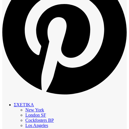
ΣΧΕΤΙΚΑ
New York
London SF
Cockfosters BP
Los Angeles