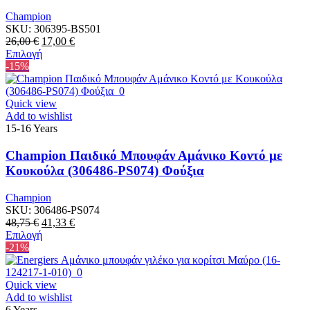
Champion
SKU:
306395-BS501
Original
Η
26,00
€
17,00
€
price
Αυτό
τρέχουσα
Επιλογή
was:
το
τιμή
-15%
26,00 €.
προϊόν
είναι:
έχει
17,00 €.
πολλαπλές
Quick view
παραλλαγές.
Add to wishlist
Οι
15-16 Years
επιλογές
μπορούν
Champion Παιδικό Μπουφάν Αμάνικο Κοντό με
να
Κουκούλα (306486-PS074) Φούξια
επιλεγούν
στη
Champion
σελίδα
SKU:
306486-PS074
του
Original
Η
48,75
€
41,33
€
προϊόντος
price
Αυτό
τρέχουσα
Επιλογή
was:
το
τιμή
-21%
48,75 €.
προϊόν
είναι:
έχει
41,33 €.
πολλαπλές
Quick view
παραλλαγές.
Add to wishlist
Οι
6 Years