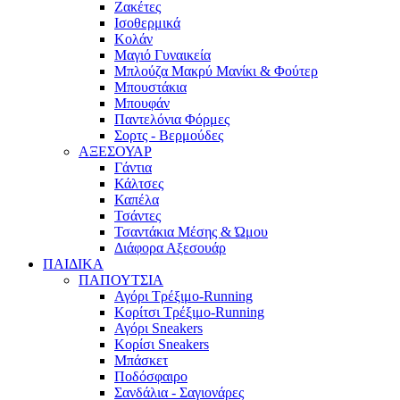
Ζακέτες
Ισοθερμικά
Κολάν
Μαγιό Γυναικεία
Μπλούζα Μακρύ Μανίκι & Φούτερ
Μπουστάκια
Μπουφάν
Παντελόνια Φόρμες
Σορτς - Βερμούδες
ΑΞΕΣΟΥΑΡ
Γάντια
Κάλτσες
Καπέλα
Τσάντες
Τσαντάκια Μέσης & Ώμου
Διάφορα Αξεσουάρ
ΠΑΙΔΙΚΑ
ΠΑΠΟΥΤΣΙΑ
Αγόρι Τρέξιμο-Running
Κορίτσι Τρέξιμο-Running
Αγόρι Sneakers
Κορίσι Sneakers
Μπάσκετ
Ποδόσφαιρο
Σανδάλια - Σαγιονάρες