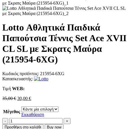
Lotto Αθλητικά Παιδικά
Παπούτσια Τέννις Set Ace XVII
CL SL με Σκρατς Μαύρα
(215954-6XG)
Κωδικός προϊόντος:
215954-6XG
Κατασκευαστής:
Τιμή
WΕΒ:
Original
Η
35,00
€
30,00
€
price
τρέχουσα
was:
τιμή
Μέγεθος
35,00 €.
είναι:
Εκκαθάριση
30,00 €.
Lotto
Αθλητικά
Προσθήκη στο καλάθι
Buy now