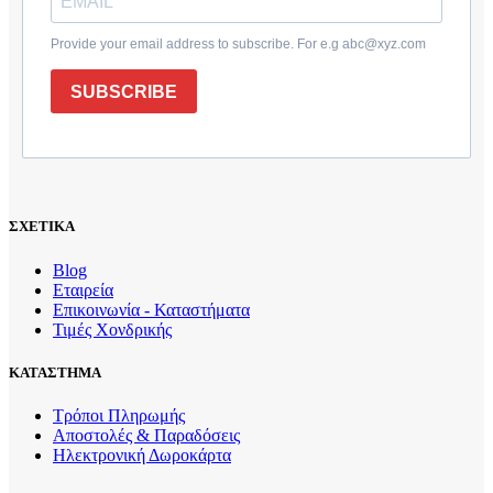
Provide your email address to subscribe. For e.g abc@xyz.com
SUBSCRIBE
ΣΧΕΤΙΚΑ
Blog
Εταιρεία
Επικοινωνία - Καταστήματα
Τιμές Χονδρικής
ΚΑΤΑΣΤΗΜΑ
Τρόποι Πληρωμής
Αποστολές & Παραδόσεις
Ηλεκτρονική Δωροκάρτα