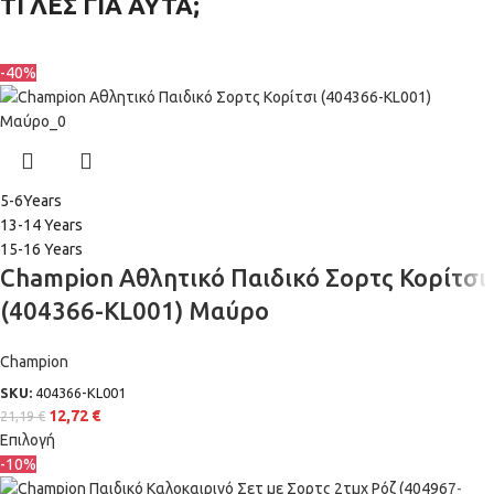
ΤΙ ΛΕΣ ΓΙΑ ΑΥΤΑ;
-40%
5-6Years
13-14 Years
15-16 Years
Champion Αθλητικό Παιδικό Σορτς Κορίτσι
(404366-KL001) Μαύρο
Champion
SKU:
404366-KL001
12,72
€
21,19
€
Επιλογή
-10%