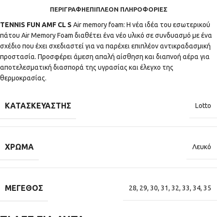
ΠΕΡΙΓΡΑΦΉ
ΕΠΙΠΛΈΟΝ ΠΛΗΡΟΦΟΡΊΕΣ
TENNIS FUN AMF CL S
Air memory foam: Η νέα ιδέα του εσωτερικού
πάτου Air Memory Foam διαθέτει ένα νέο υλικό σε συνδυασμό με ένα
σχέδιο που έχει σχεδιαστεί για να παρέχει επιπλέον αντικραδασμική
προστασία. Προσφέρει άμεση απαλή αίσθηση και διαπνοή αέρα για
αποτελεσματική διασπορά της υγρασίας και έλεγχο της
θερμοκρασίας.
ΚΑΤΑΣΚΕΥΑΣΤΉΣ
Lotto
ΧΡΏΜΑ
Λευκό
ΜΈΓΕΘΟΣ
28
,
29
,
30
,
31
,
32
,
33
,
34
,
35