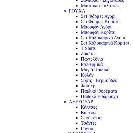
Σανδάλια - Σαγιονάρες
Μποτάκια-Γαλότσες
ΡΟΥΧΑ
Σετ Φόρμες Αγόρι
Σετ Φόρμες Κορίτσι
Μπουφάν Αγόρι
Μπουφάν Κορίτσι
Σετ Καλοκαιρινά Αγόρι
Σετ Καλοκαιρινά Κορίτσι
T-Shirts
Ζακέτες
Παντελόνια
Ισοθερμικά
Μαγιό Παιδικά
Κολάν
Σορτς - Βερμούδες
Φούτερ
Παιδικά Φορέματα
Παιδικά Εσώρουχα
ΑΞΕΣΟΥΑΡ
Κάλτσες
Καπέλα
Σκουφάκια
Τσάντες
Γάντια