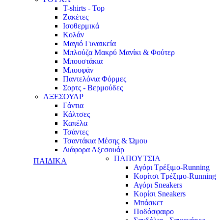
T-shirts - Top
Ζακέτες
Ισοθερμικά
Κολάν
Μαγιό Γυναικεία
Μπλούζα Μακρύ Μανίκι & Φούτερ
Μπουστάκια
Μπουφάν
Παντελόνια Φόρμες
Σορτς - Βερμούδες
ΑΞΕΣΟΥΑΡ
Γάντια
Κάλτσες
Καπέλα
Τσάντες
Τσαντάκια Μέσης & Ώμου
Διάφορα Αξεσουάρ
ΠΑΠΟΥΤΣΙΑ
ΠΑΙΔΙΚΑ
Αγόρι Τρέξιμο-Running
Κορίτσι Τρέξιμο-Running
Αγόρι Sneakers
Κορίσι Sneakers
Μπάσκετ
Ποδόσφαιρο