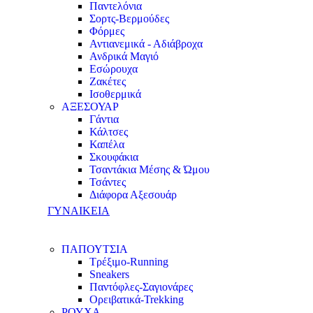
Παντελόνια
Σορτς-Βερμούδες
Φόρμες
Αντιανεμικά - Αδιάβροχα
Ανδρικά Μαγιό
Εσώρουχα
Ζακέτες
Ισοθερμικά
ΑΞΕΣΟΥΑΡ
Γάντια
Κάλτσες
Καπέλα
Σκουφάκια
Τσαντάκια Μέσης & Ώμου
Τσάντες
Διάφορα Αξεσουάρ
ΓΥΝΑΙΚΕΙΑ
ΠΑΠΟΥΤΣΙΑ
Τρέξιμο-Running
Sneakers
Παντόφλες-Σαγιονάρες
Ορειβατικά-Trekking
ΡΟΥΧΑ