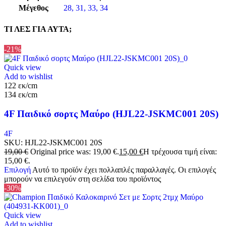
Μέγεθος
28
,
31
,
33
,
34
ΤΙ ΛΕΣ ΓΙΑ ΑΥΤΑ;
-21%
Quick view
Add to wishlist
122 εκ/cm
134 εκ/cm
4F Παιδικό σορτς Μαύρο (HJL22-JSKMC001 20S)
4F
SKU:
HJL22-JSKMC001 20S
19,00
€
Original price was: 19,00 €.
15,00
€
Η τρέχουσα τιμή είναι:
15,00 €.
Επιλογή
Αυτό το προϊόν έχει πολλαπλές παραλλαγές. Οι επιλογές
μπορούν να επιλεγούν στη σελίδα του προϊόντος
-30%
Quick view
Add to wishlist