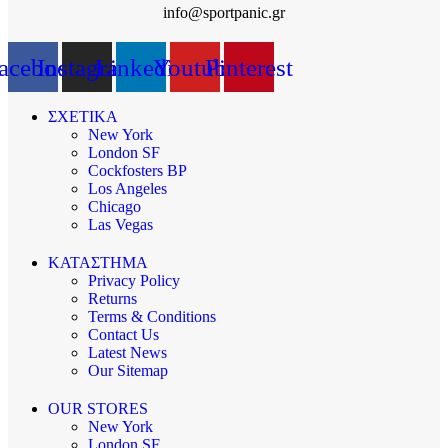
info@sportpanic.gr
acebook
Instagram
Linkedin
Youtube
Pinterest
ΣΧΕΤΙΚΑ
New York
London SF
Cockfosters BP
Los Angeles
Chicago
Las Vegas
ΚΑΤΑΣΤΗΜΑ
Privacy Policy
Returns
Terms & Conditions
Contact Us
Latest News
Our Sitemap
OUR STORES
New York
London SF