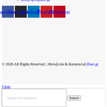
acebook
Instagram
Linkedin
Youtube
Pinterest
© 2026 All Rights Reserved. | Φιλοξενία & Κατασκευή
Bsee.gr
Close
Search