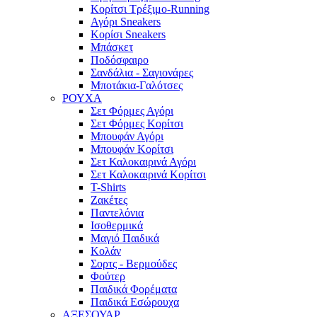
Κορίτσι Τρέξιμο-Running
Αγόρι Sneakers
Κορίσι Sneakers
Μπάσκετ
Ποδόσφαιρο
Σανδάλια - Σαγιονάρες
Μποτάκια-Γαλότσες
ΡΟΥΧΑ
Σετ Φόρμες Αγόρι
Σετ Φόρμες Κορίτσι
Μπουφάν Αγόρι
Μπουφάν Κορίτσι
Σετ Καλοκαιρινά Αγόρι
Σετ Καλοκαιρινά Κορίτσι
T-Shirts
Ζακέτες
Παντελόνια
Ισοθερμικά
Μαγιό Παιδικά
Κολάν
Σορτς - Βερμούδες
Φούτερ
Παιδικά Φορέματα
Παιδικά Εσώρουχα
ΑΞΕΣΟΥΑΡ