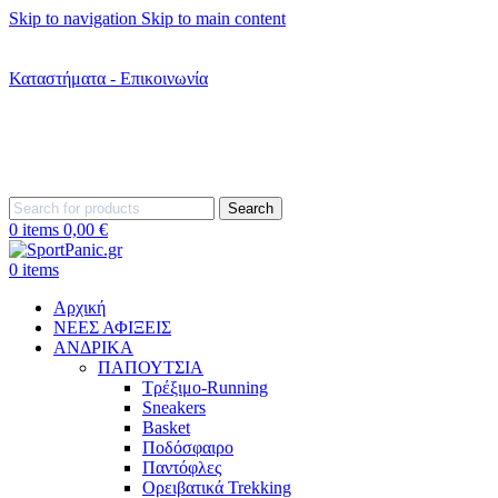
Skip to navigation
Skip to main content
+302242181022
+302242307390
Καταστήματα - Επικοινωνία
+302315115372
Search
0
items
0,00
€
0
items
Αρχική
ΝΕΕΣ ΑΦΙΞΕΙΣ
AΝΔΡΙΚΑ
ΠΑΠΟΥΤΣΙΑ
Τρέξιμο-Running
Sneakers
Basket
Ποδόσφαιρο
Παντόφλες
Ορειβατικά Trekking