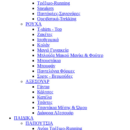
Τρέξιμο-Running
Sneakers
Παντόφλες-Σαγιονάρες
Ορειβατικά-Trekking
ΡΟΥΧΑ
T-shirts - Top
Ζακέτες
Ισοθερμικά
Κολάν
Μαγιό Γυναικεία
Μπλούζα Μακρύ Μανίκι & Φούτερ
Μπουστάκια
Μπουφάν
Παντελόνια Φόρμες
Σορτς - Βερμούδες
ΑΞΕΣΟΥΑΡ
Γάντια
Κάλτσες
Καπέλα
Τσάντες
Τσαντάκια Μέσης & Ώμου
Διάφορα Αξεσουάρ
ΠΑΙΔΙΚΑ
ΠΑΠΟΥΤΣΙΑ
Αγόρι Τρέξιμο-Running