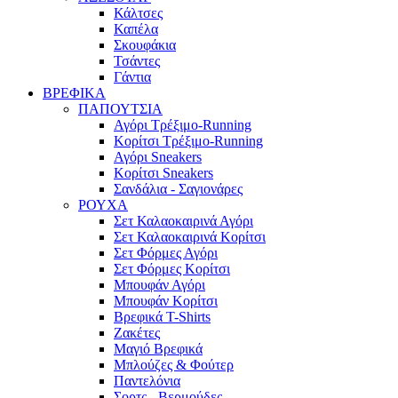
Κάλτσες
Καπέλα
Σκουφάκια
Τσάντες
Γάντια
ΒΡΕΦΙΚΑ
ΠΑΠΟΥΤΣΙΑ
Αγόρι Τρέξιμο-Running
Κορίτσι Τρέξιμο-Running
Αγόρι Sneakers
Κορίτσι Sneakers
Σανδάλια - Σαγιονάρες
ΡΟΥΧΑ
Σετ Καλαοκαιρινά Αγόρι
Σετ Καλαοκαιρινά Κορίτσι
Σετ Φόρμες Αγόρι
Σετ Φόρμες Κορίτσι
Mπουφάν Αγόρι
Mπουφάν Κορίτσι
Βρεφικά T-Shirts
Ζακέτες
Μαγιό Βρεφικά
Mπλούζες & Φούτερ
Παντελόνια
Σορτς - Βερμούδες