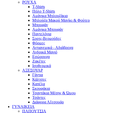
ΡΟΥΧΑ
T-Shirts
Πόλο T-Shirts
Αμάνικα Μπλουζάκια
Μπλούζα Μακρύ Μανίκι & Φούτερ
Μπουφάν
Αμάνικα Μπουφάν
Παντελόνια
Σορτς-Βερμούδες
Φόρμες
Αντιανεμικά - Αδιάβροχα
Ανδρικά Μαγιό
Εσώρουχα
Ζακέτες
Ισοθερμικά
ΑΞΕΣΟΥΑΡ
Γάντια
Κάλτσες
Καπέλα
Σκουφάκια
Τσαντάκια Μέσης & Ώμου
Τσάντες
Διάφορα Αξεσουάρ
ΓΥΝΑΙΚΕΙΑ
ΠΑΠΟΥΤΣΙΑ