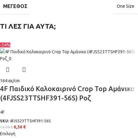
ΜΈΓΕΘΟΣ
One Size
ΤΙ ΛΕΣ ΓΙΑ ΑΥΤΑ;
-54%
164 εκ/cm
4F Παιδικό Καλοκαιρινό Crop Top Αμάνικο
(4FJSS23TTSHF391-56S) Ροζ
4F
SKU:
4FJSS23TTSHF391-56S
6,36
€
13,78
€
Επιλογή