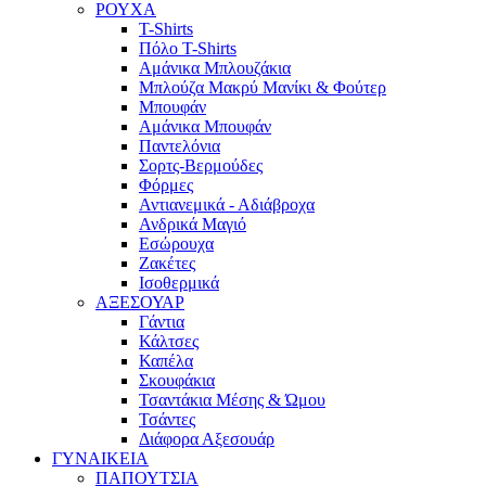
ΡΟΥΧΑ
T-Shirts
Πόλο T-Shirts
Αμάνικα Μπλουζάκια
Μπλούζα Μακρύ Μανίκι & Φούτερ
Μπουφάν
Αμάνικα Μπουφάν
Παντελόνια
Σορτς-Βερμούδες
Φόρμες
Αντιανεμικά - Αδιάβροχα
Ανδρικά Μαγιό
Εσώρουχα
Ζακέτες
Ισοθερμικά
ΑΞΕΣΟΥΑΡ
Γάντια
Κάλτσες
Καπέλα
Σκουφάκια
Τσαντάκια Μέσης & Ώμου
Τσάντες
Διάφορα Αξεσουάρ
ΓΥΝΑΙΚΕΙΑ
ΠΑΠΟΥΤΣΙΑ