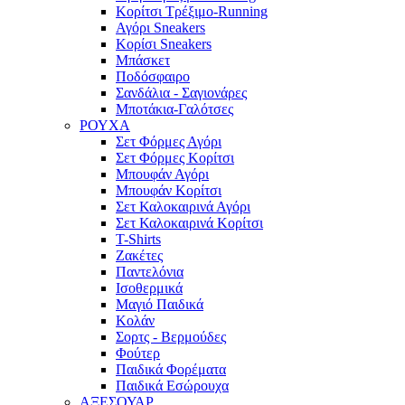
Κορίτσι Τρέξιμο-Running
Αγόρι Sneakers
Κορίσι Sneakers
Μπάσκετ
Ποδόσφαιρο
Σανδάλια - Σαγιονάρες
Μποτάκια-Γαλότσες
ΡΟΥΧΑ
Σετ Φόρμες Αγόρι
Σετ Φόρμες Κορίτσι
Μπουφάν Αγόρι
Μπουφάν Κορίτσι
Σετ Καλοκαιρινά Αγόρι
Σετ Καλοκαιρινά Κορίτσι
T-Shirts
Ζακέτες
Παντελόνια
Ισοθερμικά
Μαγιό Παιδικά
Κολάν
Σορτς - Βερμούδες
Φούτερ
Παιδικά Φορέματα
Παιδικά Εσώρουχα
ΑΞΕΣΟΥΑΡ