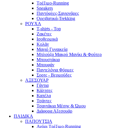
Τρέξιμο-Running
Sneakers
Παντόφλες-Σαγιονάρες
Ορειβατικά-Trekking
ΡΟΥΧΑ
T-shirts - Top
Ζακέτες
Ισοθερμικά
Κολάν
Μαγιό Γυναικεία
Μπλούζα Μακρύ Μανίκι & Φούτερ
Μπουστάκια
Μπουφάν
Παντελόνια Φόρμες
Σορτς - Βερμούδες
ΑΞΕΣΟΥΑΡ
Γάντια
Κάλτσες
Καπέλα
Τσάντες
Τσαντάκια Μέσης & Ώμου
Διάφορα Αξεσουάρ
ΠΑΙΔΙΚΑ
ΠΑΠΟΥΤΣΙΑ
Αγόρι Τρέξιμο-Running