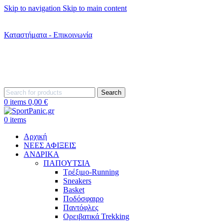
Skip to navigation
Skip to main content
+302242181022
+302242307390
Καταστήματα - Επικοινωνία
+302315115372
Search
0
items
0,00
€
0
items
Αρχική
ΝΕΕΣ ΑΦΙΞΕΙΣ
AΝΔΡΙΚΑ
ΠΑΠΟΥΤΣΙΑ
Τρέξιμο-Running
Sneakers
Basket
Ποδόσφαιρο
Παντόφλες
Ορειβατικά Trekking