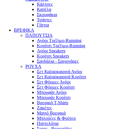
Κάλτσες
Καπέλα
Σκουφάκια
Τσάντες
Γάντια
ΒΡΕΦΙΚΑ
ΠΑΠΟΥΤΣΙΑ
Αγόρι Τρέξιμο-Running
Κορίτσι Τρέξιμο-Running
Αγόρι Sneakers
Κορίτσι Sneakers
Σανδάλια - Σαγιονάρες
ΡΟΥΧΑ
Σετ Καλαοκαιρινά Αγόρι
Σετ Καλαοκαιρινά Κορίτσι
Σετ Φόρμες Αγόρι
Σετ Φόρμες Κορίτσι
Mπουφάν Αγόρι
Mπουφάν Κορίτσι
Βρεφικά T-Shirts
Ζακέτες
Μαγιό Βρεφικά
Mπλούζες & Φούτερ
Παντελόνια
Σορτς - Βερμούδες