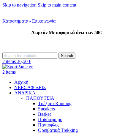
Skip to navigation
Skip to main content
+302242181022
+302242307390
Καταστήματα - Επικοινωνία
Δωρεάν Μεταφορικά άνω των 50€
+302315115372
Search
2
items
36,50
€
2
items
Αρχική
ΝΕΕΣ ΑΦΙΞΕΙΣ
AΝΔΡΙΚΑ
ΠΑΠΟΥΤΣΙΑ
Τρέξιμο-Running
Sneakers
Basket
Ποδόσφαιρο
Παντόφλες
Ορειβατικά Trekking