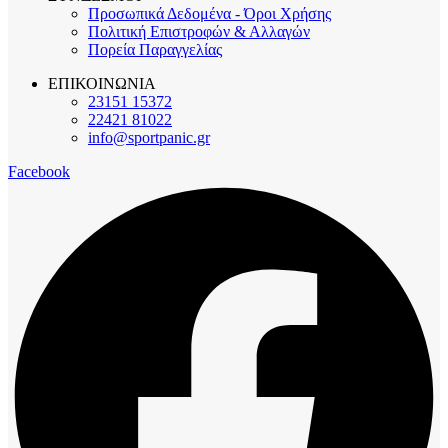
Προσωπικά Δεδομένα - Όροι Χρήσης
Πολιτική Επιστροφών & Αλλαγών
Πορεία Παραγγελίας
ΕΠΙΚΟΙΝΩΝΙΑ
23151 15372
22421 81022
info@sportpanic.gr
Facebook