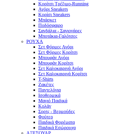
Κορίτσι Τρέξιμο-Running
Αγόρι Sneakers
Κορίσι Sneakers
Μπάσκετ
Ποδόσφαιρο
Σανδάλια - Σαγιονάρες
Μποτάκια-Γαλότσες
ΡΟΥΧΑ
Σετ Φόρμες Αγόρι
Σετ Φόρμες Κορίτσι
Μπουφάν Αγόρι
Μπουφάν Κορίτσι
Σετ Καλοκαιρινά Αγόρι
Σετ Καλοκαιρινά Κορίτσι
T-Shirts
Ζακέτες
Παντελόνια
Ισοθερμικά
Μαγιό Παιδικά
Κολάν
Σορτς - Βερμούδες
Φούτερ
Παιδικά Φορέματα
Παιδικά Εσώρουχα
ΑΞΕΣΟΥΑΡ