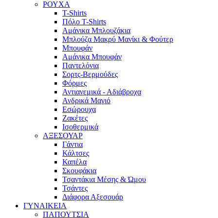
ΡΟΥΧΑ
T-Shirts
Πόλο T-Shirts
Αμάνικα Μπλουζάκια
Μπλούζα Μακρύ Μανίκι & Φούτερ
Μπουφάν
Αμάνικα Μπουφάν
Παντελόνια
Σορτς-Βερμούδες
Φόρμες
Αντιανεμικά - Αδιάβροχα
Ανδρικά Μαγιό
Εσώρουχα
Ζακέτες
Ισοθερμικά
ΑΞΕΣΟΥΑΡ
Γάντια
Κάλτσες
Καπέλα
Σκουφάκια
Τσαντάκια Μέσης & Ώμου
Τσάντες
Διάφορα Αξεσουάρ
ΓΥΝΑΙΚΕΙΑ
ΠΑΠΟΥΤΣΙΑ