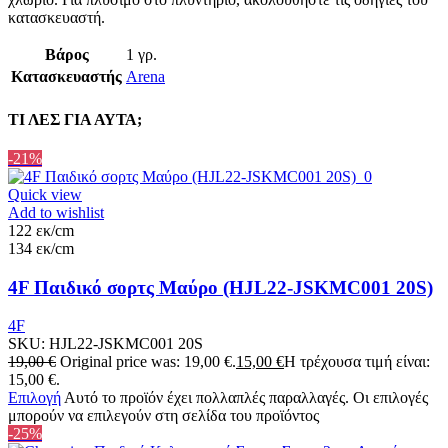
κατασκευαστή.
Βάρος
1 γρ.
Κατασκευαστής
Arena
ΤΙ ΛΕΣ ΓΙΑ ΑΥΤΑ;
-21%
Quick view
Add to wishlist
122 εκ/cm
134 εκ/cm
4F Παιδικό σορτς Μαύρο (HJL22-JSKMC001 20S)
4F
SKU:
HJL22-JSKMC001 20S
19,00
€
Original price was: 19,00 €.
15,00
€
Η τρέχουσα τιμή είναι:
15,00 €.
Επιλογή
Αυτό το προϊόν έχει πολλαπλές παραλλαγές. Οι επιλογές
μπορούν να επιλεγούν στη σελίδα του προϊόντος
-25%