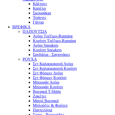
Κάλτσες
Καπέλα
Σκουφάκια
Τσάντες
Γάντια
ΒΡΕΦΙΚΑ
ΠΑΠΟΥΤΣΙΑ
Αγόρι Τρέξιμο-Running
Κορίτσι Τρέξιμο-Running
Αγόρι Sneakers
Κορίτσι Sneakers
Σανδάλια - Σαγιονάρες
ΡΟΥΧΑ
Σετ Καλαοκαιρινά Αγόρι
Σετ Καλαοκαιρινά Κορίτσι
Σετ Φόρμες Αγόρι
Σετ Φόρμες Κορίτσι
Mπουφάν Αγόρι
Mπουφάν Κορίτσι
Βρεφικά T-Shirts
Ζακέτες
Μαγιό Βρεφικά
Mπλούζες & Φούτερ
Παντελόνια
Σορτς - Βερμούδες