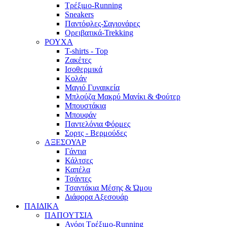
Τρέξιμο-Running
Sneakers
Παντόφλες-Σαγιονάρες
Ορειβατικά-Trekking
ΡΟΥΧΑ
T-shirts - Top
Ζακέτες
Ισοθερμικά
Κολάν
Μαγιό Γυναικεία
Μπλούζα Μακρύ Μανίκι & Φούτερ
Μπουστάκια
Μπουφάν
Παντελόνια Φόρμες
Σορτς - Βερμούδες
ΑΞΕΣΟΥΑΡ
Γάντια
Κάλτσες
Καπέλα
Τσάντες
Τσαντάκια Μέσης & Ώμου
Διάφορα Αξεσουάρ
ΠΑΙΔΙΚΑ
ΠΑΠΟΥΤΣΙΑ
Αγόρι Τρέξιμο-Running