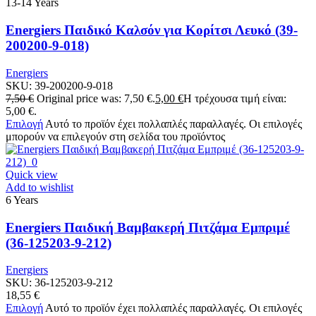
13-14 Years
Energiers Παιδικό Καλσόν για Κορίτσι Λευκό (39-
200200-9-018)
Energiers
SKU:
39-200200-9-018
7,50
€
Original price was: 7,50 €.
5,00
€
Η τρέχουσα τιμή είναι:
5,00 €.
Επιλογή
Αυτό το προϊόν έχει πολλαπλές παραλλαγές. Οι επιλογές
μπορούν να επιλεγούν στη σελίδα του προϊόντος
Quick view
Add to wishlist
6 Years
Energiers Παιδική Βαμβακερή Πιτζάμα Εμπριμέ
(36-125203-9-212)
Energiers
SKU:
36-125203-9-212
18,55
€
Επιλογή
Αυτό το προϊόν έχει πολλαπλές παραλλαγές. Οι επιλογές