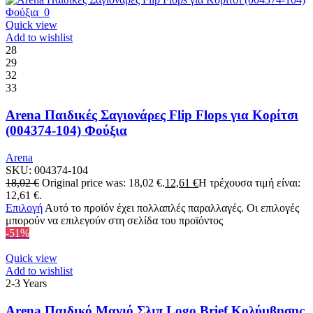
Quick view
Add to wishlist
28
29
32
33
Arena Παιδικές Σαγιονάρες Flip Flops για Κορίτσι
(004374-104) Φούξια
Arena
SKU:
004374-104
18,02
€
Original price was: 18,02 €.
12,61
€
Η τρέχουσα τιμή είναι:
12,61 €.
Επιλογή
Αυτό το προϊόν έχει πολλαπλές παραλλαγές. Οι επιλογές
μπορούν να επιλεγούν στη σελίδα του προϊόντος
-51%
Quick view
Add to wishlist
2-3 Years
Arena Παιδικό Μαγιό Σλιπ Logo Brief Κολύμβησης