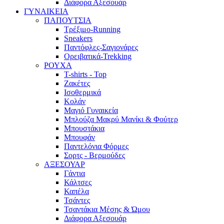
Διάφορα Αξεσουάρ
ΓΥΝΑΙΚΕΙΑ
ΠΑΠΟΥΤΣΙΑ
Τρέξιμο-Running
Sneakers
Παντόφλες-Σαγιονάρες
Ορειβατικά-Trekking
ΡΟΥΧΑ
T-shirts - Top
Ζακέτες
Ισοθερμικά
Κολάν
Μαγιό Γυναικεία
Μπλούζα Μακρύ Μανίκι & Φούτερ
Μπουστάκια
Μπουφάν
Παντελόνια Φόρμες
Σορτς - Βερμούδες
ΑΞΕΣΟΥΑΡ
Γάντια
Κάλτσες
Καπέλα
Τσάντες
Τσαντάκια Μέσης & Ώμου
Διάφορα Αξεσουάρ