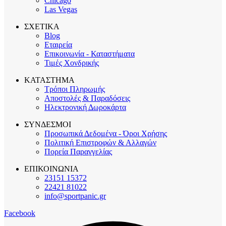
Chicago
Las Vegas
ΣΧΕΤΙΚΑ
Blog
Εταιρεία
Επικοινωνία - Καταστήματα
Τιμές Χονδρικής
ΚΑΤΑΣΤΗΜΑ
Τρόποι Πληρωμής
Αποστολές & Παραδόσεις
Ηλεκτρονική Δωροκάρτα
ΣΥΝΔΕΣΜΟΙ
Προσωπικά Δεδομένα - Όροι Χρήσης
Πολιτική Επιστροφών & Αλλαγών
Πορεία Παραγγελίας
ΕΠΙΚΟΙΝΩΝΙΑ
23151 15372
22421 81022
info@sportpanic.gr
Facebook