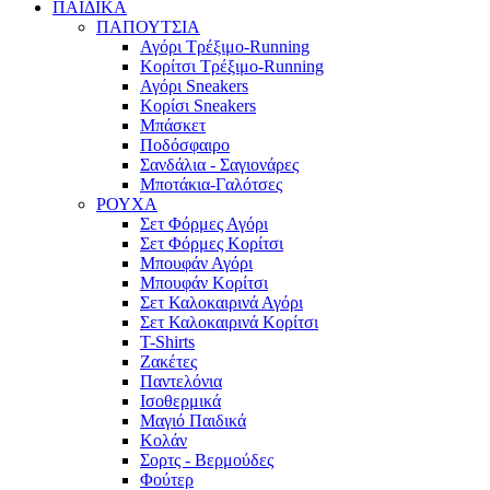
ΠΑΙΔΙΚΑ
ΠΑΠΟΥΤΣΙΑ
Αγόρι Τρέξιμο-Running
Κορίτσι Τρέξιμο-Running
Αγόρι Sneakers
Κορίσι Sneakers
Μπάσκετ
Ποδόσφαιρο
Σανδάλια - Σαγιονάρες
Μποτάκια-Γαλότσες
ΡΟΥΧΑ
Σετ Φόρμες Αγόρι
Σετ Φόρμες Κορίτσι
Μπουφάν Αγόρι
Μπουφάν Κορίτσι
Σετ Καλοκαιρινά Αγόρι
Σετ Καλοκαιρινά Κορίτσι
T-Shirts
Ζακέτες
Παντελόνια
Ισοθερμικά
Μαγιό Παιδικά
Κολάν
Σορτς - Βερμούδες
Φούτερ