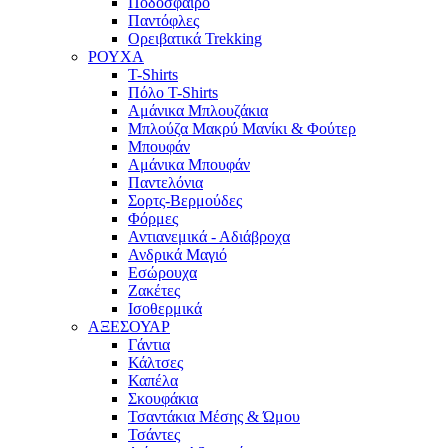
Ποδόσφαιρο
Παντόφλες
Ορειβατικά Trekking
ΡΟΥΧΑ
T-Shirts
Πόλο T-Shirts
Αμάνικα Μπλουζάκια
Μπλούζα Μακρύ Μανίκι & Φούτερ
Μπουφάν
Αμάνικα Μπουφάν
Παντελόνια
Σορτς-Βερμούδες
Φόρμες
Αντιανεμικά - Αδιάβροχα
Ανδρικά Μαγιό
Εσώρουχα
Ζακέτες
Ισοθερμικά
ΑΞΕΣΟΥΑΡ
Γάντια
Κάλτσες
Καπέλα
Σκουφάκια
Τσαντάκια Μέσης & Ώμου
Τσάντες