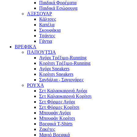
Παιδικά Φορέματα
Παιδικά Εσώρουχα
ΑΞΕΣΟΥΑΡ
Κάλτσες
Καπέλα
Σκουφάκια
Τσάντες
Γάντια
ΒΡΕΦΙΚΑ
ΠΑΠΟΥΤΣΙΑ
Αγόρι Τρέξιμο-Running
Κορίτσι Τρέξιμο-Running
Αγόρι Sneakers
Κορίτσι Sneakers
Σανδάλια - Σαγιονάρες
ΡΟΥΧΑ
Σετ Καλαοκαιρινά Αγόρι
Σετ Καλαοκαιρινά Κορίτσι
Σετ Φόρμες Αγόρι
Σετ Φόρμες Κορίτσι
Mπουφάν Αγόρι
Mπουφάν Κορίτσι
Βρεφικά T-Shirts
Ζακέτες
Μαγιό Βρεφικά