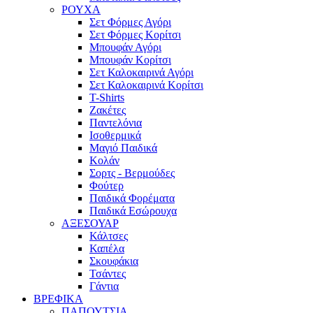
ΡΟΥΧΑ
Σετ Φόρμες Αγόρι
Σετ Φόρμες Κορίτσι
Μπουφάν Αγόρι
Μπουφάν Κορίτσι
Σετ Καλοκαιρινά Αγόρι
Σετ Καλοκαιρινά Κορίτσι
T-Shirts
Ζακέτες
Παντελόνια
Ισοθερμικά
Μαγιό Παιδικά
Κολάν
Σορτς - Βερμούδες
Φούτερ
Παιδικά Φορέματα
Παιδικά Εσώρουχα
ΑΞΕΣΟΥΑΡ
Κάλτσες
Καπέλα
Σκουφάκια
Τσάντες
Γάντια
ΒΡΕΦΙΚΑ
ΠΑΠΟΥΤΣΙΑ