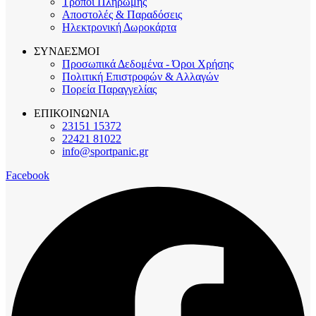
Τρόποι Πληρωμής
Αποστολές & Παραδόσεις
Ηλεκτρονική Δωροκάρτα
ΣΥΝΔΕΣΜΟΙ
Προσωπικά Δεδομένα - Όροι Χρήσης
Πολιτική Επιστροφών & Αλλαγών
Πορεία Παραγγελίας
ΕΠΙΚΟΙΝΩΝΙΑ
23151 15372
22421 81022
info@sportpanic.gr
Facebook