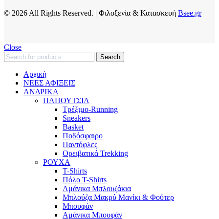
© 2026 All Rights Reserved. | Φιλοξενία & Κατασκευή
Bsee.gr
Close
Search
Αρχική
ΝΕΕΣ ΑΦΙΞΕΙΣ
AΝΔΡΙΚΑ
ΠΑΠΟΥΤΣΙΑ
Τρέξιμο-Running
Sneakers
Basket
Ποδόσφαιρο
Παντόφλες
Ορειβατικά Trekking
ΡΟΥΧΑ
T-Shirts
Πόλο T-Shirts
Αμάνικα Μπλουζάκια
Μπλούζα Μακρύ Μανίκι & Φούτερ
Μπουφάν
Αμάνικα Μπουφάν