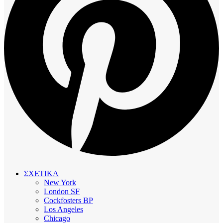
ΣΧΕΤΙΚΑ
New York
London SF
Cockfosters BP
Los Angeles
Chicago