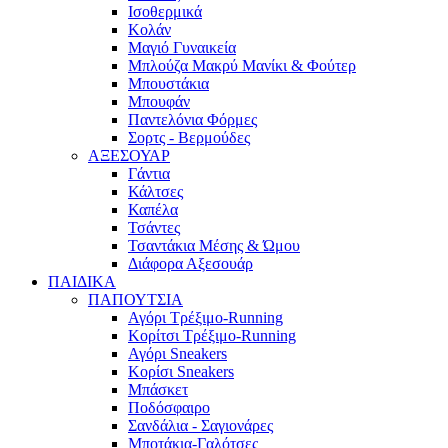
Ισοθερμικά
Κολάν
Μαγιό Γυναικεία
Μπλούζα Μακρύ Μανίκι & Φούτερ
Μπουστάκια
Μπουφάν
Παντελόνια Φόρμες
Σορτς - Βερμούδες
ΑΞΕΣΟΥΑΡ
Γάντια
Κάλτσες
Καπέλα
Τσάντες
Τσαντάκια Μέσης & Ώμου
Διάφορα Αξεσουάρ
ΠΑΙΔΙΚΑ
ΠΑΠΟΥΤΣΙΑ
Αγόρι Τρέξιμο-Running
Κορίτσι Τρέξιμο-Running
Αγόρι Sneakers
Κορίσι Sneakers
Μπάσκετ
Ποδόσφαιρο
Σανδάλια - Σαγιονάρες
Μποτάκια-Γαλότσες