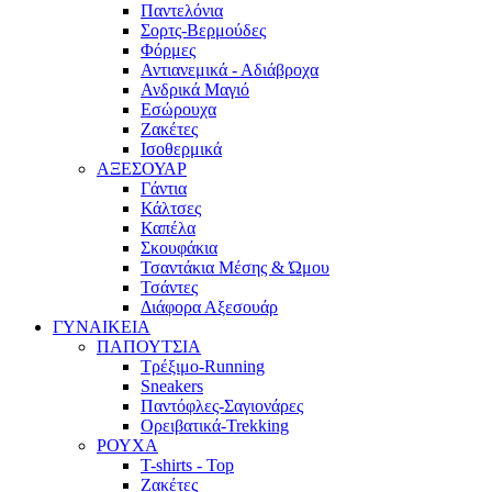
Παντελόνια
Σορτς-Βερμούδες
Φόρμες
Αντιανεμικά - Αδιάβροχα
Ανδρικά Μαγιό
Εσώρουχα
Ζακέτες
Ισοθερμικά
ΑΞΕΣΟΥΑΡ
Γάντια
Κάλτσες
Καπέλα
Σκουφάκια
Τσαντάκια Μέσης & Ώμου
Τσάντες
Διάφορα Αξεσουάρ
ΓΥΝΑΙΚΕΙΑ
ΠΑΠΟΥΤΣΙΑ
Τρέξιμο-Running
Sneakers
Παντόφλες-Σαγιονάρες
Ορειβατικά-Trekking
ΡΟΥΧΑ
T-shirts - Top
Ζακέτες