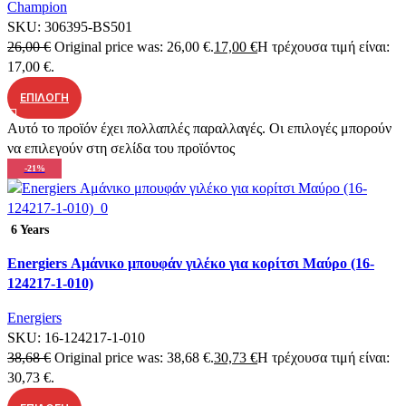
Champion
SKU:
306395-BS501
26,00
€
Original price was: 26,00 €.
17,00
€
Η τρέχουσα τιμή είναι:
17,00 €.
ΕΠΙΛΟΓΉ
Αυτό το προϊόν έχει πολλαπλές παραλλαγές. Οι επιλογές μπορούν
να επιλεγούν στη σελίδα του προϊόντος
-21%
Quick view
6 Years
Add to wishlist
Energiers Αμάνικο μπουφάν γιλέκο για κορίτσι Μαύρο (16-
124217-1-010)
Energiers
SKU:
16-124217-1-010
38,68
€
Original price was: 38,68 €.
30,73
€
Η τρέχουσα τιμή είναι:
30,73 €.