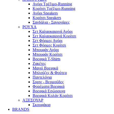
Αγόρι Τρέξιμο-Running
Κορίτσι Τρέξιμο-Running
Αγόρι Sneakers
Κορίτσι Sneakers
Σανδάλια - Σαγιονάρες
ΡΟΥΧΑ
Σετ Καλαοκαιρινά Αγόρι
Σετ Καλαοκαιρινά Κορίτσι
Σετ Φόρμες Αγόρι
Σετ Φόρμες Κορίτσι
Mπουφάν Αγόρι
Mπουφάν Κορίτσι
Βρεφικά T-Shirts
Ζακέτες
Μαγιό Βρεφικά
Mπλούζες & Φούτερ
Παντελόνια
Σορτς - Βερμούδες
Φορέματα Βρεφικά
Βρεφικά Εσώρουχα
Βρεφικά Κολάν Κορίτσι
ΑΞΕΣΟΥΑΡ
Σκουφάκια
BRANDS