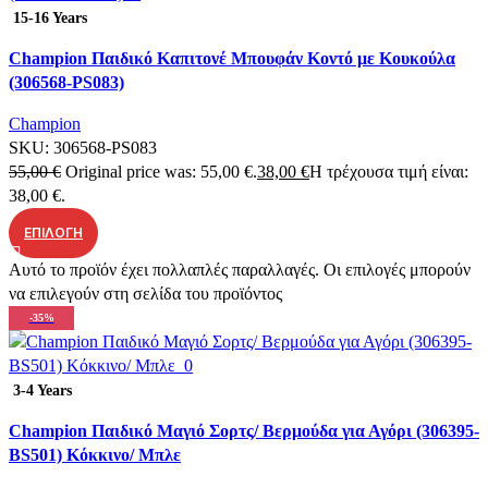
Quick view
15-16 Years
Add to wishlist
Champion Παιδικό Καπιτονέ Μπουφάν Κοντό με Κουκούλα
(306568-PS083)
Champion
SKU:
306568-PS083
55,00
€
Original price was: 55,00 €.
38,00
€
Η τρέχουσα τιμή είναι:
38,00 €.
ΕΠΙΛΟΓΉ
Αυτό το προϊόν έχει πολλαπλές παραλλαγές. Οι επιλογές μπορούν
να επιλεγούν στη σελίδα του προϊόντος
-35%
Quick view
3-4 Years
Add to wishlist
Champion Παιδικό Μαγιό Σορτς/ Βερμούδα για Αγόρι (306395-
BS501) Κόκκινο/ Μπλε