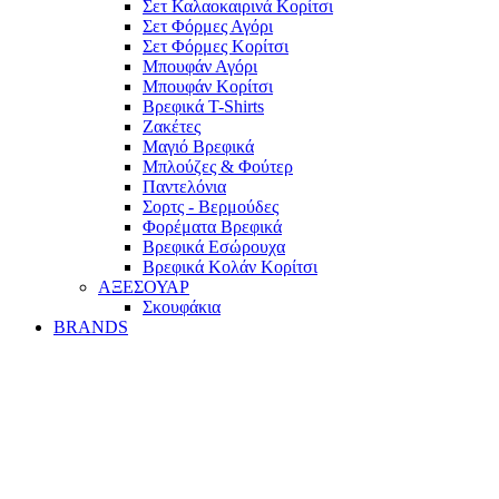
Σετ Καλαοκαιρινά Κορίτσι
Σετ Φόρμες Αγόρι
Σετ Φόρμες Κορίτσι
Mπουφάν Αγόρι
Mπουφάν Κορίτσι
Βρεφικά T-Shirts
Ζακέτες
Μαγιό Βρεφικά
Mπλούζες & Φούτερ
Παντελόνια
Σορτς - Βερμούδες
Φορέματα Βρεφικά
Βρεφικά Εσώρουχα
Βρεφικά Κολάν Κορίτσι
ΑΞΕΣΟΥΑΡ
Σκουφάκια
BRANDS