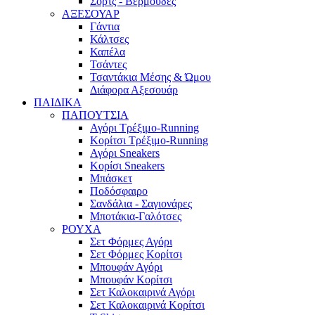
Σορτς - Βερμούδες
ΑΞΕΣΟΥΑΡ
Γάντια
Κάλτσες
Καπέλα
Τσάντες
Τσαντάκια Μέσης & Ώμου
Διάφορα Αξεσουάρ
ΠΑΙΔΙΚΑ
ΠΑΠΟΥΤΣΙΑ
Αγόρι Τρέξιμο-Running
Κορίτσι Τρέξιμο-Running
Αγόρι Sneakers
Κορίσι Sneakers
Μπάσκετ
Ποδόσφαιρο
Σανδάλια - Σαγιονάρες
Μποτάκια-Γαλότσες
ΡΟΥΧΑ
Σετ Φόρμες Αγόρι
Σετ Φόρμες Κορίτσι
Μπουφάν Αγόρι
Μπουφάν Κορίτσι
Σετ Καλοκαιρινά Αγόρι
Σετ Καλοκαιρινά Κορίτσι