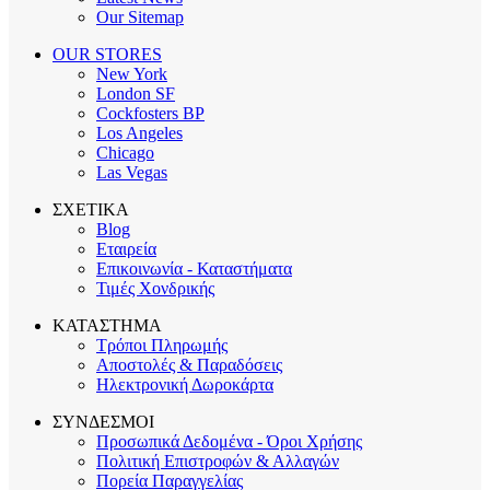
Our Sitemap
OUR STORES
New York
London SF
Cockfosters BP
Los Angeles
Chicago
Las Vegas
ΣΧΕΤΙΚΑ
Blog
Εταιρεία
Επικοινωνία - Καταστήματα
Τιμές Χονδρικής
ΚΑΤΑΣΤΗΜΑ
Τρόποι Πληρωμής
Αποστολές & Παραδόσεις
Ηλεκτρονική Δωροκάρτα
ΣΥΝΔΕΣΜΟΙ
Προσωπικά Δεδομένα - Όροι Χρήσης
Πολιτική Επιστροφών & Αλλαγών
Πορεία Παραγγελίας