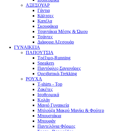
ΑΞΕΣΟΥΑΡ
Γάντια
Κάλτσες
Καπέλα
Σκουφάκια
Τσαντάκια Μέσης & Ώμου
Τσάντες
Διάφορα Αξεσουάρ
ΓΥΝΑΙΚΕΙΑ
ΠΑΠΟΥΤΣΙΑ
Τρέξιμο-Running
Sneakers
Παντόφλες-Σαγιονάρες
Ορειβατικά-Trekking
ΡΟΥΧΑ
T-shirts - Top
Ζακέτες
Ισοθερμικά
Κολάν
Μαγιό Γυναικεία
Μπλούζα Μακρύ Μανίκι & Φούτερ
Μπουστάκια
Μπουφάν
Παντελόνια Φόρμες