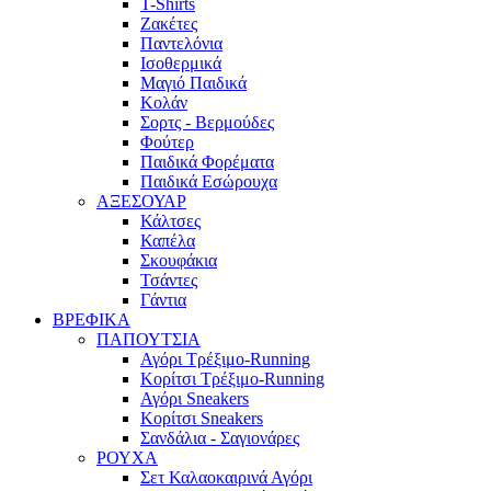
T-Shirts
Ζακέτες
Παντελόνια
Ισοθερμικά
Μαγιό Παιδικά
Κολάν
Σορτς - Βερμούδες
Φούτερ
Παιδικά Φορέματα
Παιδικά Εσώρουχα
ΑΞΕΣΟΥΑΡ
Κάλτσες
Καπέλα
Σκουφάκια
Τσάντες
Γάντια
ΒΡΕΦΙΚΑ
ΠΑΠΟΥΤΣΙΑ
Αγόρι Τρέξιμο-Running
Κορίτσι Τρέξιμο-Running
Αγόρι Sneakers
Κορίτσι Sneakers
Σανδάλια - Σαγιονάρες
ΡΟΥΧΑ
Σετ Καλαοκαιρινά Αγόρι