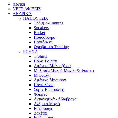
Αρχική
ΝΕΕΣ ΑΦΙΞΕΙΣ
AΝΔΡΙΚΑ
ΠΑΠΟΥΤΣΙΑ
Τρέξιμο-Running
Sneakers
Basket
Ποδόσφαιρο
Παντόφλες
Ορειβατικά Trekking
ΡΟΥΧΑ
T-Shirts
Πόλο T-Shirts
Αμάνικα Μπλουζάκια
Μπλούζα Μακρύ Μανίκι & Φούτερ
Μπουφάν
Αμάνικα Μπουφάν
Παντελόνια
Σορτς-Βερμούδες
Φόρμες
Αντιανεμικά - Αδιάβροχα
Ανδρικά Μαγιό
Εσώρουχα
Ζακέτες
Ισοθερμικά