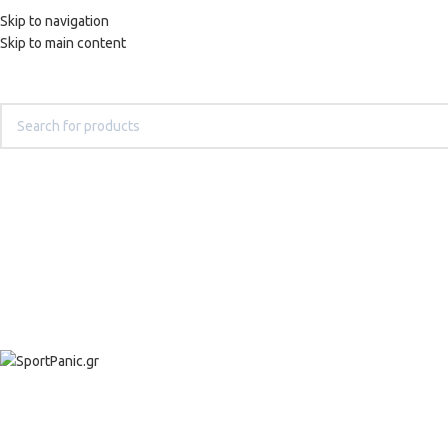
+302242181022
Skip to navigation
+302242307390
Καταστήματα - Επικοινωνία
Skip to main content
+302315115372