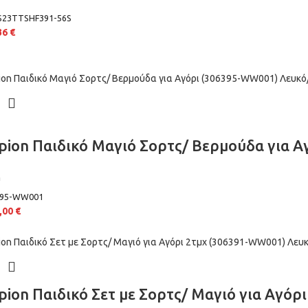
S23TTSHF391-56S
36
€
ion Παιδικό Μαγιό Σορτς/ Βερμούδα για 
n
395-WW001
,00
€
ion Παιδικό Σετ με Σορτς/ Μαγιό για Αγό