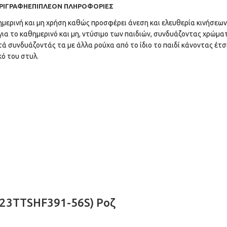
ΡΙΓΡΑΦΉ
ΕΠΙΠΛΈΟΝ ΠΛΗΡΟΦΟΡΊΕΣ
θημερινή και μη χρήση καθώς προσφέρει άνεση και ελευθερία κινήσεων
 για το καθημερινό και μη, ντύσιμο των παιδιών, συνδυάζοντας χρώμ
τά συνδυάζοντάς τα με άλλα ρούχα από το ίδιο το παιδί κάνοντας έτσι
κό του στυλ.
SS23TTSHF391-56S) Ροζ