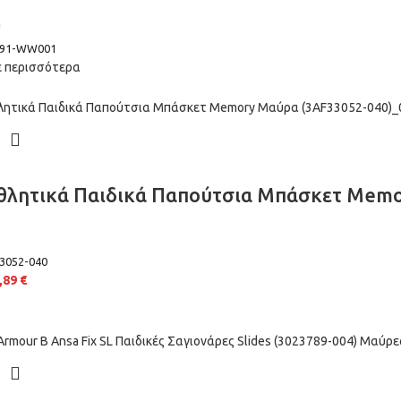
n
391-WW001
 περισσότερα
Αθλητικά Παιδικά Παπούτσια Μπάσκετ Mem
3052-040
,89
€