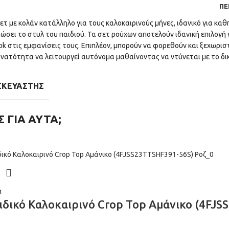
ΠΕ
ετ με κολάν κατάλληλο για τους καλοκαιρινούς μήνες, ιδανικό για κα
ιώσει το στυλ του παιδιού. Τα σετ ρούχων αποτελούν ιδανική επιλογή
ok στις εμφανίσεις τους. Επιπλέον, μπορούν να φορεθούν και ξεχωρισ
υνατότητα να λειτουργεί αυτόνομα μαθαίνοντας να ντύνεται με το δι
ΣΚΕΥΑΣΤΉΣ
Σ ΓΙΑ ΑΥΤΑ;
m
ιδικό Καλοκαιρινό Crop Top Αμάνικο (4FJ