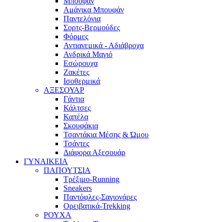
Μπουφάν
Αμάνικα Μπουφάν
Παντελόνια
Σορτς-Βερμούδες
Φόρμες
Αντιανεμικά - Αδιάβροχα
Ανδρικά Μαγιό
Εσώρουχα
Ζακέτες
Ισοθερμικά
ΑΞΕΣΟΥΑΡ
Γάντια
Κάλτσες
Καπέλα
Σκουφάκια
Τσαντάκια Μέσης & Ώμου
Τσάντες
Διάφορα Αξεσουάρ
ΓΥΝΑΙΚΕΙΑ
ΠΑΠΟΥΤΣΙΑ
Τρέξιμο-Running
Sneakers
Παντόφλες-Σαγιονάρες
Ορειβατικά-Trekking
ΡΟΥΧΑ