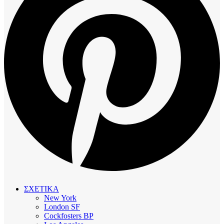
ΣΧΕΤΙΚΑ
New York
London SF
Cockfosters BP