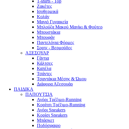
T-shirts - Top
Ζακέτες
Ισοθερμικά
Κολάν
Μαγιό Γυναικεία
Μπλούζα Μακρύ Μανίκι & Φούτερ
Μπουστάκια
Μπουφάν
Παντελόνια Φόρμες
Σορτς - Βερμούδες
ΑΞΕΣΟΥΑΡ
Γάντια
Κάλτσες
Καπέλα
Τσάντες
Τσαντάκια Μέσης & Ώμου
Διάφορα Αξεσουάρ
ΠΑΙΔΙΚΑ
ΠΑΠΟΥΤΣΙΑ
Αγόρι Τρέξιμο-Running
Κορίτσι Τρέξιμο-Running
Αγόρι Sneakers
Κορίσι Sneakers
Μπάσκετ
Ποδόσφαιρο