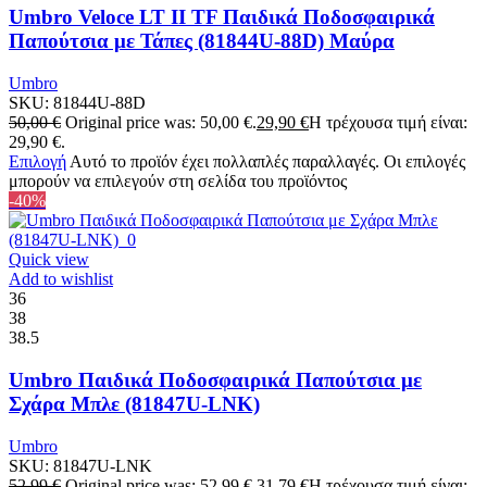
Umbro Veloce LT II TF Παιδικά Ποδοσφαιρικά
Παπούτσια με Τάπες (81844U-88D) Μαύρα
Umbro
SKU:
81844U-88D
50,00
€
Original price was: 50,00 €.
29,90
€
Η τρέχουσα τιμή είναι:
29,90 €.
Επιλογή
Αυτό το προϊόν έχει πολλαπλές παραλλαγές. Οι επιλογές
μπορούν να επιλεγούν στη σελίδα του προϊόντος
-40%
Quick view
Add to wishlist
36
38
38.5
Umbro Παιδικά Ποδοσφαιρικά Παπούτσια με
Σχάρα Μπλε (81847U-LNK)
Umbro
SKU:
81847U-LNK
52,99
€
Original price was: 52,99 €.
31,79
€
Η τρέχουσα τιμή είναι: