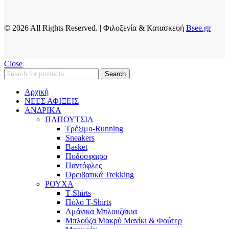
© 2026 All Rights Reserved. | Φιλοξενία & Κατασκευή
Bsee.gr
Close
Search
Αρχική
ΝΕΕΣ ΑΦΙΞΕΙΣ
AΝΔΡΙΚΑ
ΠΑΠΟΥΤΣΙΑ
Τρέξιμο-Running
Sneakers
Basket
Ποδόσφαιρο
Παντόφλες
Ορειβατικά Trekking
ΡΟΥΧΑ
T-Shirts
Πόλο T-Shirts
Αμάνικα Μπλουζάκια
Μπλούζα Μακρύ Μανίκι & Φούτερ