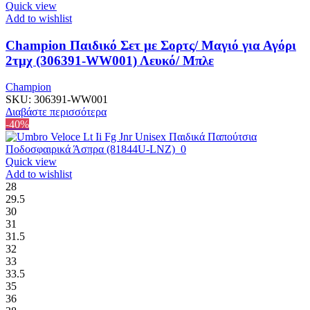
Quick view
Add to wishlist
Champion Παιδικό Σετ με Σορτς/ Μαγιό για Αγόρι
2τμχ (306391-WW001) Λευκό/ Μπλε
Champion
SKU:
306391-WW001
Διαβάστε περισσότερα
-40%
Quick view
Add to wishlist
28
29.5
30
31
31.5
32
33
33.5
35
36