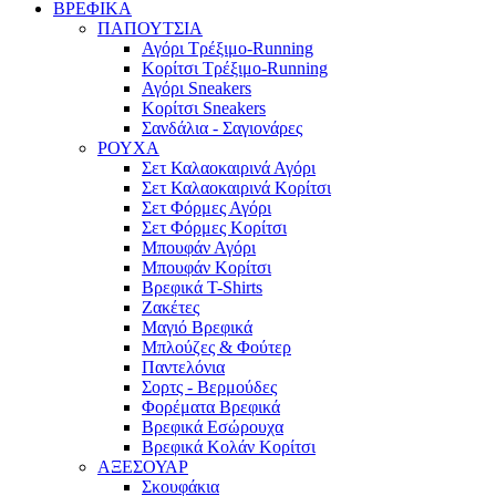
ΒΡΕΦΙΚΑ
ΠΑΠΟΥΤΣΙΑ
Αγόρι Τρέξιμο-Running
Κορίτσι Τρέξιμο-Running
Αγόρι Sneakers
Κορίτσι Sneakers
Σανδάλια - Σαγιονάρες
ΡΟΥΧΑ
Σετ Καλαοκαιρινά Αγόρι
Σετ Καλαοκαιρινά Κορίτσι
Σετ Φόρμες Αγόρι
Σετ Φόρμες Κορίτσι
Mπουφάν Αγόρι
Mπουφάν Κορίτσι
Βρεφικά T-Shirts
Ζακέτες
Μαγιό Βρεφικά
Mπλούζες & Φούτερ
Παντελόνια
Σορτς - Βερμούδες
Φορέματα Βρεφικά
Βρεφικά Εσώρουχα
Βρεφικά Κολάν Κορίτσι
ΑΞΕΣΟΥΑΡ
Σκουφάκια