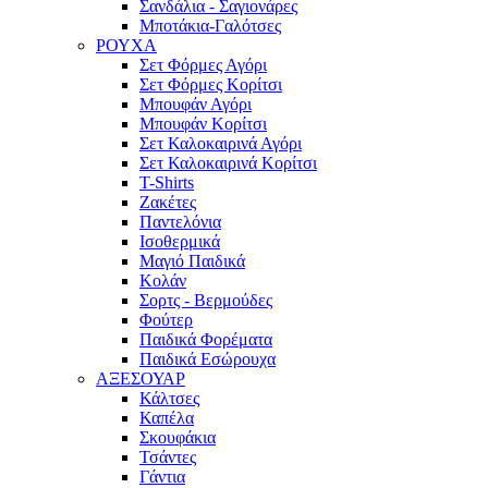
Σανδάλια - Σαγιονάρες
Μποτάκια-Γαλότσες
ΡΟΥΧΑ
Σετ Φόρμες Αγόρι
Σετ Φόρμες Κορίτσι
Μπουφάν Αγόρι
Μπουφάν Κορίτσι
Σετ Καλοκαιρινά Αγόρι
Σετ Καλοκαιρινά Κορίτσι
T-Shirts
Ζακέτες
Παντελόνια
Ισοθερμικά
Μαγιό Παιδικά
Κολάν
Σορτς - Βερμούδες
Φούτερ
Παιδικά Φορέματα
Παιδικά Εσώρουχα
ΑΞΕΣΟΥΑΡ
Κάλτσες
Καπέλα
Σκουφάκια
Τσάντες
Γάντια