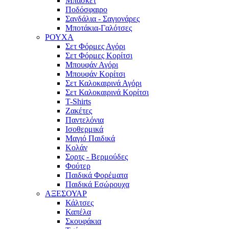
Μπάσκετ
Ποδόσφαιρο
Σανδάλια - Σαγιονάρες
Μποτάκια-Γαλότσες
ΡΟΥΧΑ
Σετ Φόρμες Αγόρι
Σετ Φόρμες Κορίτσι
Μπουφάν Αγόρι
Μπουφάν Κορίτσι
Σετ Καλοκαιρινά Αγόρι
Σετ Καλοκαιρινά Κορίτσι
T-Shirts
Ζακέτες
Παντελόνια
Ισοθερμικά
Μαγιό Παιδικά
Κολάν
Σορτς - Βερμούδες
Φούτερ
Παιδικά Φορέματα
Παιδικά Εσώρουχα
ΑΞΕΣΟΥΑΡ
Κάλτσες
Καπέλα
Σκουφάκια