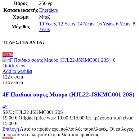
Βάρος
250 γρ.
Κατασκευαστής
Energiers
Χρώμα
Μπεζ
10 Years
,
12 Years
,
14 Years
,
16 Years
,
6 Years
,
8
Μέγεθος
Years
ΤΙ ΛΕΣ ΓΙΑ ΑΥΤΑ;
-21%
Quick view
Add to wishlist
122 εκ/cm
134 εκ/cm
4F Παιδικό σορτς Μαύρο (HJL22-JSKMC001 20S)
4F
SKU:
HJL22-JSKMC001 20S
19,00
€
Original price was: 19,00 €.
15,00
€
Η τρέχουσα τιμή είναι:
15,00 €.
Επιλογή
Αυτό το προϊόν έχει πολλαπλές παραλλαγές. Οι επιλογές
μπορούν να επιλεγούν στη σελίδα του προϊόντος