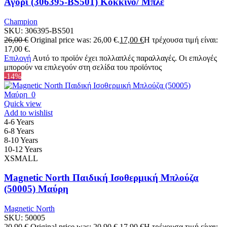
Αγόρι (306395-BS501) Κόκκινο/ Μπλε
Champion
SKU:
306395-BS501
26,00
€
Original price was: 26,00 €.
17,00
€
Η τρέχουσα τιμή είναι:
17,00 €.
Επιλογή
Αυτό το προϊόν έχει πολλαπλές παραλλαγές. Οι επιλογές
μπορούν να επιλεγούν στη σελίδα του προϊόντος
-14%
Quick view
Add to wishlist
4-6 Years
6-8 Years
8-10 Years
10-12 Years
XSMALL
Magnetic North Παιδική Ισοθερμική Μπλούζα
(50005) Μαύρη
Magnetic North
SKU:
50005
20,90
€
Original price was: 20,90 €.
17,90
€
Η τρέχουσα τιμή είναι: