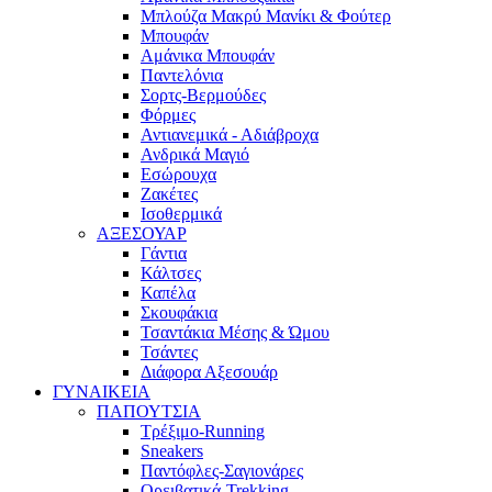
Μπλούζα Μακρύ Μανίκι & Φούτερ
Μπουφάν
Αμάνικα Μπουφάν
Παντελόνια
Σορτς-Βερμούδες
Φόρμες
Αντιανεμικά - Αδιάβροχα
Ανδρικά Μαγιό
Εσώρουχα
Ζακέτες
Ισοθερμικά
ΑΞΕΣΟΥΑΡ
Γάντια
Κάλτσες
Καπέλα
Σκουφάκια
Τσαντάκια Μέσης & Ώμου
Τσάντες
Διάφορα Αξεσουάρ
ΓΥΝΑΙΚΕΙΑ
ΠΑΠΟΥΤΣΙΑ
Τρέξιμο-Running
Sneakers
Παντόφλες-Σαγιονάρες
Ορειβατικά-Trekking