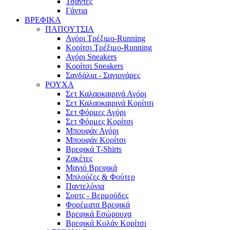
Τσάντες
Γάντια
ΒΡΕΦΙΚΑ
ΠΑΠΟΥΤΣΙΑ
Αγόρι Τρέξιμο-Running
Κορίτσι Τρέξιμο-Running
Αγόρι Sneakers
Κορίτσι Sneakers
Σανδάλια - Σαγιονάρες
ΡΟΥΧΑ
Σετ Καλαοκαιρινά Αγόρι
Σετ Καλαοκαιρινά Κορίτσι
Σετ Φόρμες Αγόρι
Σετ Φόρμες Κορίτσι
Mπουφάν Αγόρι
Mπουφάν Κορίτσι
Βρεφικά T-Shirts
Ζακέτες
Μαγιό Βρεφικά
Mπλούζες & Φούτερ
Παντελόνια
Σορτς - Βερμούδες
Φορέματα Βρεφικά
Βρεφικά Εσώρουχα
Βρεφικά Κολάν Κορίτσι