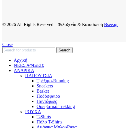
© 2026 All Rights Reserved. | Φιλοξενία & Κατασκευή
Bsee.gr
Close
Search
Αρχική
ΝΕΕΣ ΑΦΙΞΕΙΣ
AΝΔΡΙΚΑ
ΠΑΠΟΥΤΣΙΑ
Τρέξιμο-Running
Sneakers
Basket
Ποδόσφαιρο
Παντόφλες
Ορειβατικά Trekking
ΡΟΥΧΑ
T-Shirts
Πόλο T-Shirts
Αμάνικα Μπλουζάκια