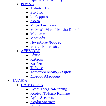
ΡΟΥΧΑ
T-shirts - Top
Ζακέτες
Ισοθερμικά
Κολάν
Μαγιό Γυναικεία
Μπλούζα Μακρύ Μανίκι & Φούτερ
Μπουστάκια
Μπουφάν
Παντελόνια Φόρμες
Σορτς - Βερμούδες
ΑΞΕΣΟΥΑΡ
Γάντια
Κάλτσες
Καπέλα
Τσάντες
Τσαντάκια Μέσης & Ώμου
Διάφορα Αξεσουάρ
ΠΑΙΔΙΚΑ
ΠΑΠΟΥΤΣΙΑ
Αγόρι Τρέξιμο-Running
Κορίτσι Τρέξιμο-Running
Αγόρι Sneakers
Κορίσι Sneakers