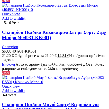
-30%
Quick view
Add to wishlist
15-16 Years
Champion Παιδικό Καλοκαιρινό Σετ με Σορτς 2τμχ
Μαύρο (404931-KK001)
Champion
SKU:
404931-KK001
21,20
€
Original price was: 21,20 €.
14,84
€
Η τρέχουσα τιμή είναι:
14,84 €.
Επιλογή
Αυτό το προϊόν έχει πολλαπλές παραλλαγές. Οι επιλογές
μπορούν να επιλεγούν στη σελίδα του προϊόντος
-35%
Quick view
Add to wishlist
3-4 Years
Champion Παιδικό Μαγιό Σορτς/ Βερμούδα για