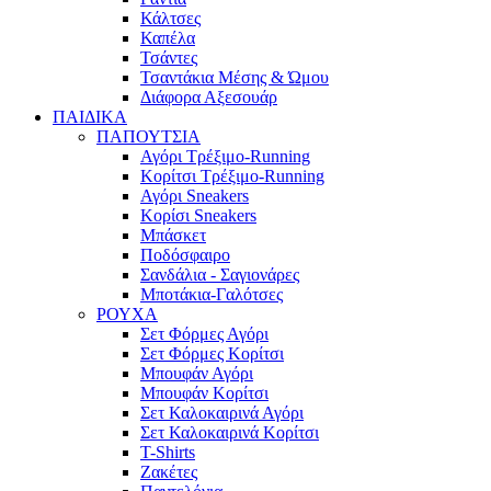
Κάλτσες
Καπέλα
Τσάντες
Τσαντάκια Μέσης & Ώμου
Διάφορα Αξεσουάρ
ΠΑΙΔΙΚΑ
ΠΑΠΟΥΤΣΙΑ
Αγόρι Τρέξιμο-Running
Κορίτσι Τρέξιμο-Running
Αγόρι Sneakers
Κορίσι Sneakers
Μπάσκετ
Ποδόσφαιρο
Σανδάλια - Σαγιονάρες
Μποτάκια-Γαλότσες
ΡΟΥΧΑ
Σετ Φόρμες Αγόρι
Σετ Φόρμες Κορίτσι
Μπουφάν Αγόρι
Μπουφάν Κορίτσι
Σετ Καλοκαιρινά Αγόρι
Σετ Καλοκαιρινά Κορίτσι
T-Shirts
Ζακέτες