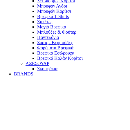
Σετ Φόρμες Κορίτσι
Mπουφάν Αγόρι
Mπουφάν Κορίτσι
Βρεφικά T-Shirts
Ζακέτες
Μαγιό Βρεφικά
Mπλούζες & Φούτερ
Παντελόνια
Σορτς - Βερμούδες
Φορέματα Βρεφικά
Βρεφικά Εσώρουχα
Βρεφικά Κολάν Κορίτσι
ΑΞΕΣΟΥΑΡ
Σκουφάκια
BRANDS