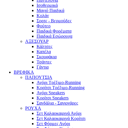
Παντελόνια
Ισοθερμικά
Μαγιό Παιδικά
Κολάν
Σορτς - Βερμούδες
Φούτερ
Παιδικά Φορέματα
Παιδικά Εσώρουχα
ΑΞΕΣΟΥΑΡ
Κάλτσες
Καπέλα
Σκουφάκια
Τσάντες
Γάντια
ΒΡΕΦΙΚΑ
ΠΑΠΟΥΤΣΙΑ
Αγόρι Τρέξιμο-Running
Κορίτσι Τρέξιμο-Running
Αγόρι Sneakers
Κορίτσι Sneakers
Σανδάλια - Σαγιονάρες
ΡΟΥΧΑ
Σετ Καλαοκαιρινά Αγόρι
Σετ Καλαοκαιρινά Κορίτσι
Σετ Φόρμες Αγόρι