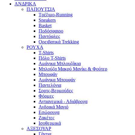
AΝΔΡΙΚΑ
ΠΑΠΟΥΤΣΙΑ
Τρέξιμο-Running
Sneakers
Basket
Ποδόσφαιρο
Παντόφλες
Ορειβατικά Trekking
ΡΟΥΧΑ
T-Shirts
Πόλο T-Shirts
Αμάνικα Μπλουζάκια
Μπλούζα Μακρύ Μανίκι & Φούτερ
Μπουφάν
Αμάνικα Μπουφάν
Παντελόνια
Σορτς-Βερμούδες
Φόρμες
Αντιανεμικά - Αδιάβροχα
Ανδρικά Μαγιό
Εσώρουχα
Ζακέτες
Ισοθερμικά
ΑΞΕΣΟΥΑΡ
Γάντια