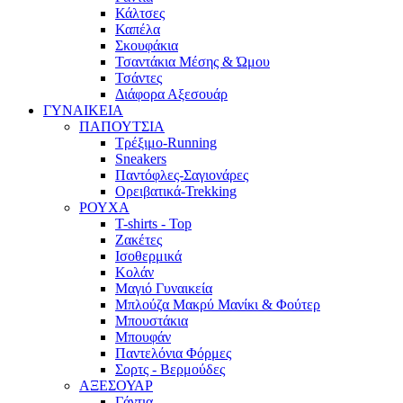
Κάλτσες
Καπέλα
Σκουφάκια
Τσαντάκια Μέσης & Ώμου
Τσάντες
Διάφορα Αξεσουάρ
ΓΥΝΑΙΚΕΙΑ
ΠΑΠΟΥΤΣΙΑ
Τρέξιμο-Running
Sneakers
Παντόφλες-Σαγιονάρες
Ορειβατικά-Trekking
ΡΟΥΧΑ
T-shirts - Top
Ζακέτες
Ισοθερμικά
Κολάν
Μαγιό Γυναικεία
Μπλούζα Μακρύ Μανίκι & Φούτερ
Μπουστάκια
Μπουφάν
Παντελόνια Φόρμες
Σορτς - Βερμούδες
ΑΞΕΣΟΥΑΡ
Γάντια