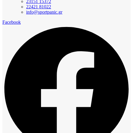
23151 15372
22421 81022
info@sportpanic.gr
Facebook