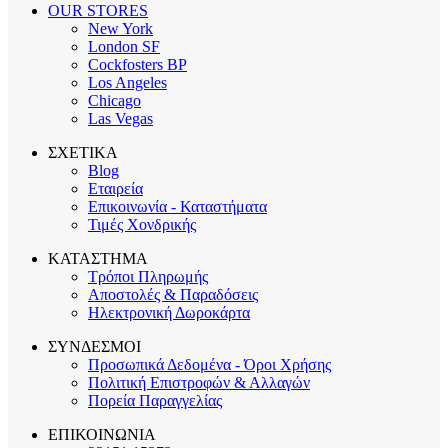
OUR STORES
New York
London SF
Cockfosters BP
Los Angeles
Chicago
Las Vegas
ΣΧΕΤΙΚΑ
Blog
Εταιρεία
Επικοινωνία - Καταστήματα
Τιμές Χονδρικής
ΚΑΤΑΣΤΗΜΑ
Τρόποι Πληρωμής
Αποστολές & Παραδόσεις
Ηλεκτρονική Δωροκάρτα
ΣΥΝΔΕΣΜΟΙ
Προσωπικά Δεδομένα - Όροι Χρήσης
Πολιτική Επιστροφών & Αλλαγών
Πορεία Παραγγελίας
ΕΠΙΚΟΙΝΩΝΙΑ