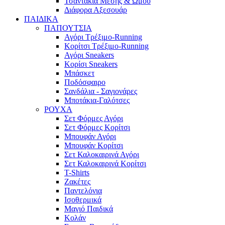
Τσαντάκια Μέσης & Ώμου
Διάφορα Αξεσουάρ
ΠΑΙΔΙΚΑ
ΠΑΠΟΥΤΣΙΑ
Αγόρι Τρέξιμο-Running
Κορίτσι Τρέξιμο-Running
Αγόρι Sneakers
Κορίσι Sneakers
Μπάσκετ
Ποδόσφαιρο
Σανδάλια - Σαγιονάρες
Μποτάκια-Γαλότσες
ΡΟΥΧΑ
Σετ Φόρμες Αγόρι
Σετ Φόρμες Κορίτσι
Μπουφάν Αγόρι
Μπουφάν Κορίτσι
Σετ Καλοκαιρινά Αγόρι
Σετ Καλοκαιρινά Κορίτσι
T-Shirts
Ζακέτες
Παντελόνια
Ισοθερμικά
Μαγιό Παιδικά
Κολάν