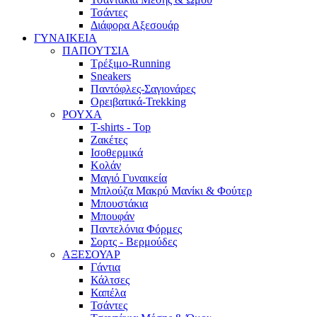
Τσάντες
Διάφορα Αξεσουάρ
ΓΥΝΑΙΚΕΙΑ
ΠΑΠΟΥΤΣΙΑ
Τρέξιμο-Running
Sneakers
Παντόφλες-Σαγιονάρες
Ορειβατικά-Trekking
ΡΟΥΧΑ
T-shirts - Top
Ζακέτες
Ισοθερμικά
Κολάν
Μαγιό Γυναικεία
Μπλούζα Μακρύ Μανίκι & Φούτερ
Μπουστάκια
Μπουφάν
Παντελόνια Φόρμες
Σορτς - Βερμούδες
ΑΞΕΣΟΥΑΡ
Γάντια
Κάλτσες
Καπέλα
Τσάντες