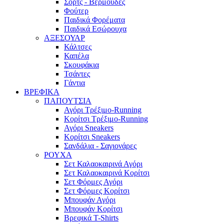
Σορτς - Βερμούδες
Φούτερ
Παιδικά Φορέματα
Παιδικά Εσώρουχα
ΑΞΕΣΟΥΑΡ
Κάλτσες
Καπέλα
Σκουφάκια
Τσάντες
Γάντια
ΒΡΕΦΙΚΑ
ΠΑΠΟΥΤΣΙΑ
Αγόρι Τρέξιμο-Running
Κορίτσι Τρέξιμο-Running
Αγόρι Sneakers
Κορίτσι Sneakers
Σανδάλια - Σαγιονάρες
ΡΟΥΧΑ
Σετ Καλαοκαιρινά Αγόρι
Σετ Καλαοκαιρινά Κορίτσι
Σετ Φόρμες Αγόρι
Σετ Φόρμες Κορίτσι
Mπουφάν Αγόρι
Mπουφάν Κορίτσι
Βρεφικά T-Shirts