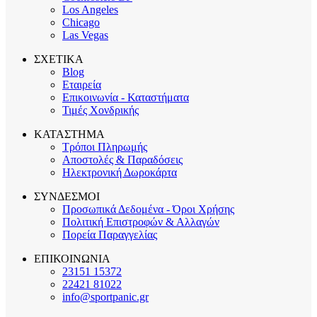
Los Angeles
Chicago
Las Vegas
ΣΧΕΤΙΚΑ
Blog
Εταιρεία
Επικοινωνία - Καταστήματα
Τιμές Χονδρικής
ΚΑΤΑΣΤΗΜΑ
Τρόποι Πληρωμής
Αποστολές & Παραδόσεις
Ηλεκτρονική Δωροκάρτα
ΣΥΝΔΕΣΜΟΙ
Προσωπικά Δεδομένα - Όροι Χρήσης
Πολιτική Επιστροφών & Αλλαγών
Πορεία Παραγγελίας
ΕΠΙΚΟΙΝΩΝΙΑ
23151 15372
22421 81022
info@sportpanic.gr