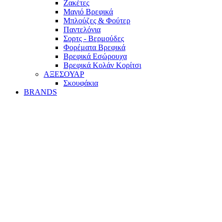
Ζακέτες
Μαγιό Βρεφικά
Mπλούζες & Φούτερ
Παντελόνια
Σορτς - Βερμούδες
Φορέματα Βρεφικά
Βρεφικά Εσώρουχα
Βρεφικά Κολάν Κορίτσι
ΑΞΕΣΟΥΑΡ
Σκουφάκια
BRANDS