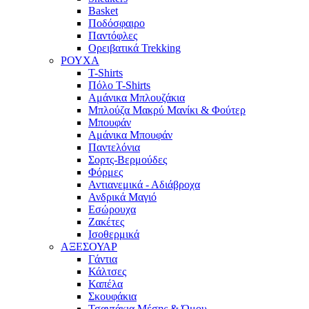
Basket
Ποδόσφαιρο
Παντόφλες
Ορειβατικά Trekking
ΡΟΥΧΑ
T-Shirts
Πόλο T-Shirts
Αμάνικα Μπλουζάκια
Μπλούζα Μακρύ Μανίκι & Φούτερ
Μπουφάν
Αμάνικα Μπουφάν
Παντελόνια
Σορτς-Βερμούδες
Φόρμες
Αντιανεμικά - Αδιάβροχα
Ανδρικά Μαγιό
Εσώρουχα
Ζακέτες
Ισοθερμικά
ΑΞΕΣΟΥΑΡ
Γάντια
Κάλτσες
Καπέλα
Σκουφάκια
Τσαντάκια Μέσης & Ώμου