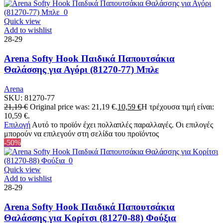
Quick view
Add to wishlist
28-29
Arena Softy Hook Παιδικά Παπουτσάκια
Θαλάσσης για Αγόρι (81270-77) Μπλε
Arena
SKU:
81270-77
21,19
€
Original price was: 21,19 €.
10,59
€
Η τρέχουσα τιμή είναι:
10,59 €.
Επιλογή
Αυτό το προϊόν έχει πολλαπλές παραλλαγές. Οι επιλογές
μπορούν να επιλεγούν στη σελίδα του προϊόντος
-50%
Quick view
Add to wishlist
28-29
Arena Softy Hook Παιδικά Παπουτσάκια
Θαλάσσης για Κορίτσι (81270-88) Φούξια