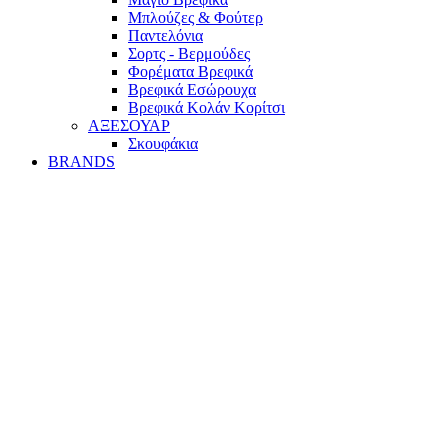
Mπλούζες & Φούτερ
Παντελόνια
Σορτς - Βερμούδες
Φορέματα Βρεφικά
Βρεφικά Εσώρουχα
Βρεφικά Κολάν Κορίτσι
ΑΞΕΣΟΥΑΡ
Σκουφάκια
BRANDS