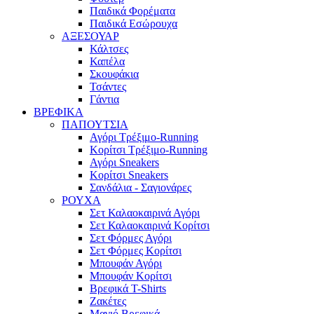
Παιδικά Φορέματα
Παιδικά Εσώρουχα
ΑΞΕΣΟΥΑΡ
Κάλτσες
Καπέλα
Σκουφάκια
Τσάντες
Γάντια
ΒΡΕΦΙΚΑ
ΠΑΠΟΥΤΣΙΑ
Αγόρι Τρέξιμο-Running
Κορίτσι Τρέξιμο-Running
Αγόρι Sneakers
Κορίτσι Sneakers
Σανδάλια - Σαγιονάρες
ΡΟΥΧΑ
Σετ Καλαοκαιρινά Αγόρι
Σετ Καλαοκαιρινά Κορίτσι
Σετ Φόρμες Αγόρι
Σετ Φόρμες Κορίτσι
Mπουφάν Αγόρι
Mπουφάν Κορίτσι
Βρεφικά T-Shirts
Ζακέτες
Μαγιό Βρεφικά