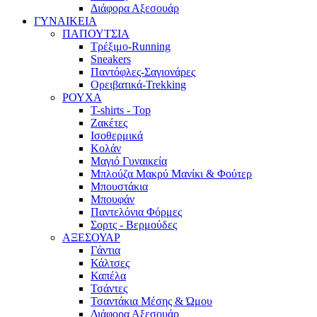
Διάφορα Αξεσουάρ
ΓΥΝΑΙΚΕΙΑ
ΠΑΠΟΥΤΣΙΑ
Τρέξιμο-Running
Sneakers
Παντόφλες-Σαγιονάρες
Ορειβατικά-Trekking
ΡΟΥΧΑ
T-shirts - Top
Ζακέτες
Ισοθερμικά
Κολάν
Μαγιό Γυναικεία
Μπλούζα Μακρύ Μανίκι & Φούτερ
Μπουστάκια
Μπουφάν
Παντελόνια Φόρμες
Σορτς - Βερμούδες
ΑΞΕΣΟΥΑΡ
Γάντια
Κάλτσες
Καπέλα
Τσάντες
Τσαντάκια Μέσης & Ώμου
Διάφορα Αξεσουάρ