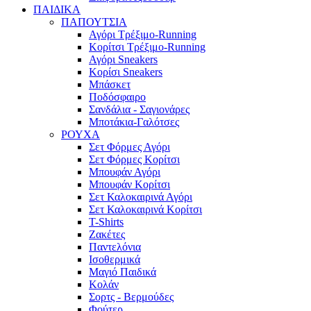
ΠΑΙΔΙΚΑ
ΠΑΠΟΥΤΣΙΑ
Αγόρι Τρέξιμο-Running
Κορίτσι Τρέξιμο-Running
Αγόρι Sneakers
Κορίσι Sneakers
Μπάσκετ
Ποδόσφαιρο
Σανδάλια - Σαγιονάρες
Μποτάκια-Γαλότσες
ΡΟΥΧΑ
Σετ Φόρμες Αγόρι
Σετ Φόρμες Κορίτσι
Μπουφάν Αγόρι
Μπουφάν Κορίτσι
Σετ Καλοκαιρινά Αγόρι
Σετ Καλοκαιρινά Κορίτσι
T-Shirts
Ζακέτες
Παντελόνια
Ισοθερμικά
Μαγιό Παιδικά
Κολάν
Σορτς - Βερμούδες
Φούτερ