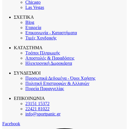
Chicago
Las Vegas
ΣΧΕΤΙΚΑ
Blog
Εταιρεία
Επικοινωνία - Καταστήματα
Τιμές Χονδρικής
ΚΑΤΑΣΤΗΜΑ
Τρόποι Πληρωμής
Αποστολές & Παραδόσεις
Ηλεκτρονική Δωροκάρτα
ΣΥΝΔΕΣΜΟΙ
Προσωπικά Δεδομένα - Όροι Χρήσης
Πολιτική Επιστροφών & Αλλαγών
Πορεία Παραγγελίας
ΕΠΙΚΟΙΝΩΝΙΑ
23151 15372
22421 81022
info@sportpanic.gr
Facebook