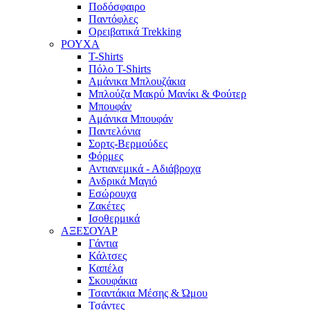
Ποδόσφαιρο
Παντόφλες
Ορειβατικά Trekking
ΡΟΥΧΑ
T-Shirts
Πόλο T-Shirts
Αμάνικα Μπλουζάκια
Μπλούζα Μακρύ Μανίκι & Φούτερ
Μπουφάν
Αμάνικα Μπουφάν
Παντελόνια
Σορτς-Βερμούδες
Φόρμες
Αντιανεμικά - Αδιάβροχα
Ανδρικά Μαγιό
Εσώρουχα
Ζακέτες
Ισοθερμικά
ΑΞΕΣΟΥΑΡ
Γάντια
Κάλτσες
Καπέλα
Σκουφάκια
Τσαντάκια Μέσης & Ώμου
Τσάντες