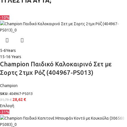
ΤΙ ΛΕΣ ΓΙΑ ΑΥΤΑ;
-10%
5-6Years
15-16 Years
Champion Παιδικό Καλοκαιρινό Σετ με
Σορτς 2τμχ Ρόζ (404967-PS013)
Champion
SKU:
404967-PS013
28,62
€
31,79
€
Επιλογή
-31%