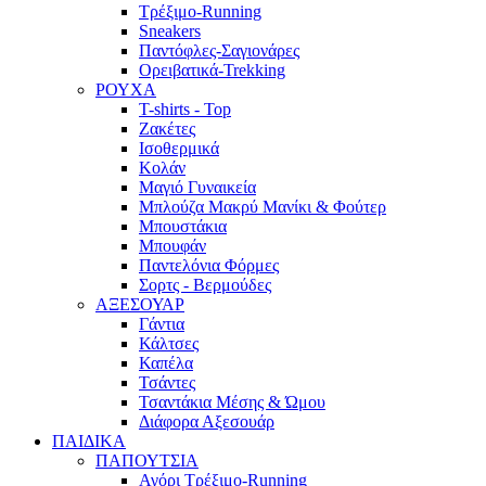
Τρέξιμο-Running
Sneakers
Παντόφλες-Σαγιονάρες
Ορειβατικά-Trekking
ΡΟΥΧΑ
T-shirts - Top
Ζακέτες
Ισοθερμικά
Κολάν
Μαγιό Γυναικεία
Μπλούζα Μακρύ Μανίκι & Φούτερ
Μπουστάκια
Μπουφάν
Παντελόνια Φόρμες
Σορτς - Βερμούδες
ΑΞΕΣΟΥΑΡ
Γάντια
Κάλτσες
Καπέλα
Τσάντες
Τσαντάκια Μέσης & Ώμου
Διάφορα Αξεσουάρ
ΠΑΙΔΙΚΑ
ΠΑΠΟΥΤΣΙΑ
Αγόρι Τρέξιμο-Running