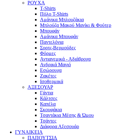
ΡΟΥΧΑ
T-Shirts
Πόλο T-Shirts
Αμάνικα Μπλουζάκια
Μπλούζα Μακρύ Μανίκι & Φούτερ
Μπουφάν
Αμάνικα Μπουφάν
Παντελόνια
Σορτς-Βερμούδες
Φόρμες
Αντιανεμικά - Αδιάβροχα
Ανδρικά Μαγιό
Εσώρουχα
Ζακέτες
Ισοθερμικά
ΑΞΕΣΟΥΑΡ
Γάντια
Κάλτσες
Καπέλα
Σκουφάκια
Τσαντάκια Μέσης & Ώμου
Τσάντες
Διάφορα Αξεσουάρ
ΓΥΝΑΙΚΕΙΑ
ΠΑΠΟΥΤΣΙΑ