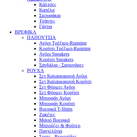
Κάλτσες
Καπέλα
Σκουφάκια
Τσάντες
Γάντια
ΒΡΕΦΙΚΑ
ΠΑΠΟΥΤΣΙΑ
Αγόρι Τρέξιμο-Running
Κορίτσι Τρέξιμο-Running
Αγόρι Sneakers
Κορίτσι Sneakers
Σανδάλια - Σαγιονάρες
ΡΟΥΧΑ
Σετ Καλαοκαιρινά Αγόρι
Σετ Καλαοκαιρινά Κορίτσι
Σετ Φόρμες Αγόρι
Σετ Φόρμες Κορίτσι
Mπουφάν Αγόρι
Mπουφάν Κορίτσι
Βρεφικά T-Shirts
Ζακέτες
Μαγιό Βρεφικά
Mπλούζες & Φούτερ
Παντελόνια
Σορτς - Βερμούδες