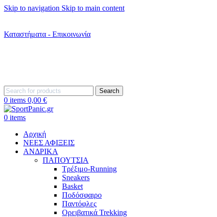
Skip to navigation
Skip to main content
+302242181022
+302242307390
Καταστήματα - Επικοινωνία
+302315115372
Search
0
items
0,00
€
0
items
Αρχική
ΝΕΕΣ ΑΦΙΞΕΙΣ
AΝΔΡΙΚΑ
ΠΑΠΟΥΤΣΙΑ
Τρέξιμο-Running
Sneakers
Basket
Ποδόσφαιρο
Παντόφλες
Ορειβατικά Trekking