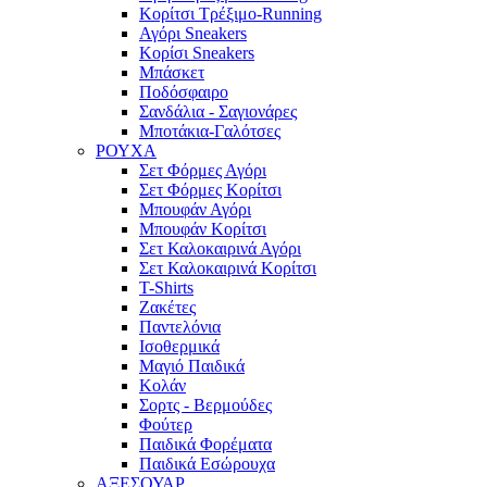
Κορίτσι Τρέξιμο-Running
Αγόρι Sneakers
Κορίσι Sneakers
Μπάσκετ
Ποδόσφαιρο
Σανδάλια - Σαγιονάρες
Μποτάκια-Γαλότσες
ΡΟΥΧΑ
Σετ Φόρμες Αγόρι
Σετ Φόρμες Κορίτσι
Μπουφάν Αγόρι
Μπουφάν Κορίτσι
Σετ Καλοκαιρινά Αγόρι
Σετ Καλοκαιρινά Κορίτσι
T-Shirts
Ζακέτες
Παντελόνια
Ισοθερμικά
Μαγιό Παιδικά
Κολάν
Σορτς - Βερμούδες
Φούτερ
Παιδικά Φορέματα
Παιδικά Εσώρουχα
ΑΞΕΣΟΥΑΡ