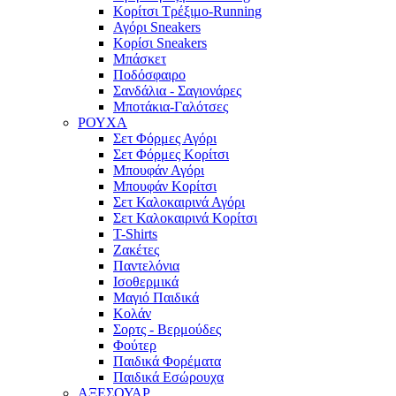
Κορίτσι Τρέξιμο-Running
Αγόρι Sneakers
Κορίσι Sneakers
Μπάσκετ
Ποδόσφαιρο
Σανδάλια - Σαγιονάρες
Μποτάκια-Γαλότσες
ΡΟΥΧΑ
Σετ Φόρμες Αγόρι
Σετ Φόρμες Κορίτσι
Μπουφάν Αγόρι
Μπουφάν Κορίτσι
Σετ Καλοκαιρινά Αγόρι
Σετ Καλοκαιρινά Κορίτσι
T-Shirts
Ζακέτες
Παντελόνια
Ισοθερμικά
Μαγιό Παιδικά
Κολάν
Σορτς - Βερμούδες
Φούτερ
Παιδικά Φορέματα
Παιδικά Εσώρουχα
ΑΞΕΣΟΥΑΡ