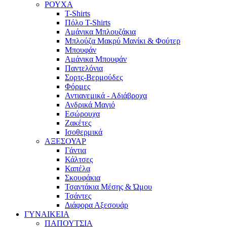
ΡΟΥΧΑ
T-Shirts
Πόλο T-Shirts
Αμάνικα Μπλουζάκια
Μπλούζα Μακρύ Μανίκι & Φούτερ
Μπουφάν
Αμάνικα Μπουφάν
Παντελόνια
Σορτς-Βερμούδες
Φόρμες
Αντιανεμικά - Αδιάβροχα
Ανδρικά Μαγιό
Εσώρουχα
Ζακέτες
Ισοθερμικά
ΑΞΕΣΟΥΑΡ
Γάντια
Κάλτσες
Καπέλα
Σκουφάκια
Τσαντάκια Μέσης & Ώμου
Τσάντες
Διάφορα Αξεσουάρ
ΓΥΝΑΙΚΕΙΑ
ΠΑΠΟΥΤΣΙΑ