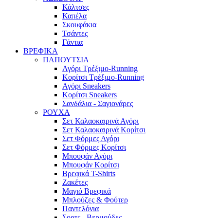
Κάλτσες
Καπέλα
Σκουφάκια
Τσάντες
Γάντια
ΒΡΕΦΙΚΑ
ΠΑΠΟΥΤΣΙΑ
Αγόρι Τρέξιμο-Running
Κορίτσι Τρέξιμο-Running
Αγόρι Sneakers
Κορίτσι Sneakers
Σανδάλια - Σαγιονάρες
ΡΟΥΧΑ
Σετ Καλαοκαιρινά Αγόρι
Σετ Καλαοκαιρινά Κορίτσι
Σετ Φόρμες Αγόρι
Σετ Φόρμες Κορίτσι
Mπουφάν Αγόρι
Mπουφάν Κορίτσι
Βρεφικά T-Shirts
Ζακέτες
Μαγιό Βρεφικά
Mπλούζες & Φούτερ
Παντελόνια
Σορτς - Βερμούδες