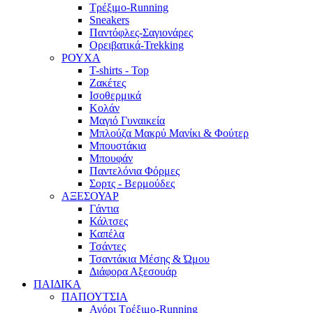
Τρέξιμο-Running
Sneakers
Παντόφλες-Σαγιονάρες
Ορειβατικά-Trekking
ΡΟΥΧΑ
T-shirts - Top
Ζακέτες
Ισοθερμικά
Κολάν
Μαγιό Γυναικεία
Μπλούζα Μακρύ Μανίκι & Φούτερ
Μπουστάκια
Μπουφάν
Παντελόνια Φόρμες
Σορτς - Βερμούδες
ΑΞΕΣΟΥΑΡ
Γάντια
Κάλτσες
Καπέλα
Τσάντες
Τσαντάκια Μέσης & Ώμου
Διάφορα Αξεσουάρ
ΠΑΙΔΙΚΑ
ΠΑΠΟΥΤΣΙΑ
Αγόρι Τρέξιμο-Running