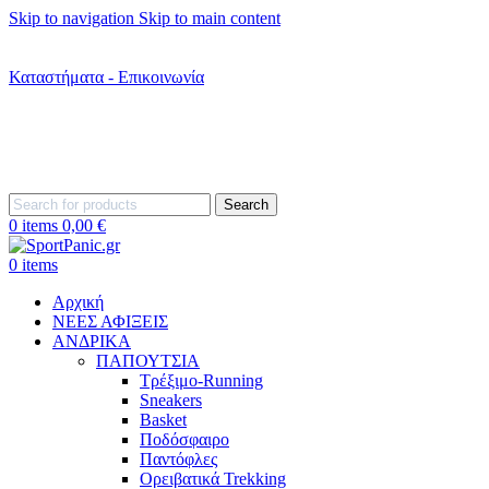
Skip to navigation
Skip to main content
+302242181022
+302242307390
Καταστήματα - Επικοινωνία
+302315115372
Search
0
items
0,00
€
0
items
Αρχική
ΝΕΕΣ ΑΦΙΞΕΙΣ
AΝΔΡΙΚΑ
ΠΑΠΟΥΤΣΙΑ
Τρέξιμο-Running
Sneakers
Basket
Ποδόσφαιρο
Παντόφλες
Ορειβατικά Trekking