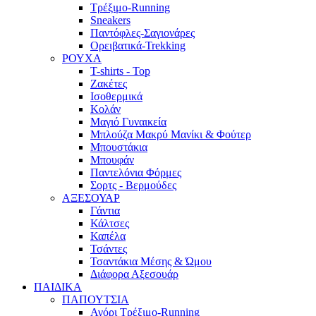
Τρέξιμο-Running
Sneakers
Παντόφλες-Σαγιονάρες
Ορειβατικά-Trekking
ΡΟΥΧΑ
T-shirts - Top
Ζακέτες
Ισοθερμικά
Κολάν
Μαγιό Γυναικεία
Μπλούζα Μακρύ Μανίκι & Φούτερ
Μπουστάκια
Μπουφάν
Παντελόνια Φόρμες
Σορτς - Βερμούδες
ΑΞΕΣΟΥΑΡ
Γάντια
Κάλτσες
Καπέλα
Τσάντες
Τσαντάκια Μέσης & Ώμου
Διάφορα Αξεσουάρ
ΠΑΙΔΙΚΑ
ΠΑΠΟΥΤΣΙΑ
Αγόρι Τρέξιμο-Running