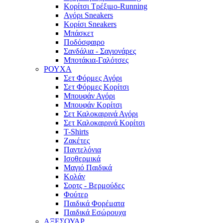
Κορίτσι Τρέξιμο-Running
Αγόρι Sneakers
Κορίσι Sneakers
Μπάσκετ
Ποδόσφαιρο
Σανδάλια - Σαγιονάρες
Μποτάκια-Γαλότσες
ΡΟΥΧΑ
Σετ Φόρμες Αγόρι
Σετ Φόρμες Κορίτσι
Μπουφάν Αγόρι
Μπουφάν Κορίτσι
Σετ Καλοκαιρινά Αγόρι
Σετ Καλοκαιρινά Κορίτσι
T-Shirts
Ζακέτες
Παντελόνια
Ισοθερμικά
Μαγιό Παιδικά
Κολάν
Σορτς - Βερμούδες
Φούτερ
Παιδικά Φορέματα
Παιδικά Εσώρουχα
ΑΞΕΣΟΥΑΡ