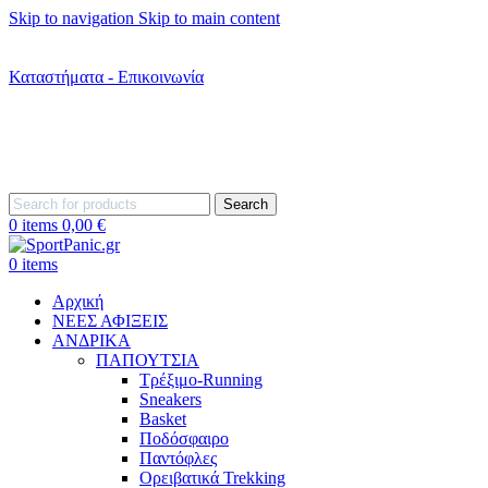
Skip to navigation
Skip to main content
+302242181022
+302242307390
Καταστήματα - Επικοινωνία
+302315115372
Search
0
items
0,00
€
0
items
Αρχική
ΝΕΕΣ ΑΦΙΞΕΙΣ
AΝΔΡΙΚΑ
ΠΑΠΟΥΤΣΙΑ
Τρέξιμο-Running
Sneakers
Basket
Ποδόσφαιρο
Παντόφλες
Ορειβατικά Trekking