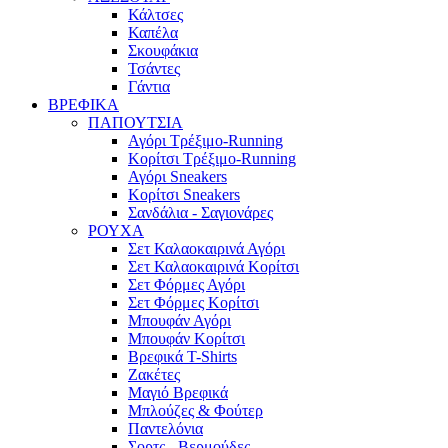
Κάλτσες
Καπέλα
Σκουφάκια
Τσάντες
Γάντια
ΒΡΕΦΙΚΑ
ΠΑΠΟΥΤΣΙΑ
Αγόρι Τρέξιμο-Running
Κορίτσι Τρέξιμο-Running
Αγόρι Sneakers
Κορίτσι Sneakers
Σανδάλια - Σαγιονάρες
ΡΟΥΧΑ
Σετ Καλαοκαιρινά Αγόρι
Σετ Καλαοκαιρινά Κορίτσι
Σετ Φόρμες Αγόρι
Σετ Φόρμες Κορίτσι
Mπουφάν Αγόρι
Mπουφάν Κορίτσι
Βρεφικά T-Shirts
Ζακέτες
Μαγιό Βρεφικά
Mπλούζες & Φούτερ
Παντελόνια
Σορτς - Βερμούδες