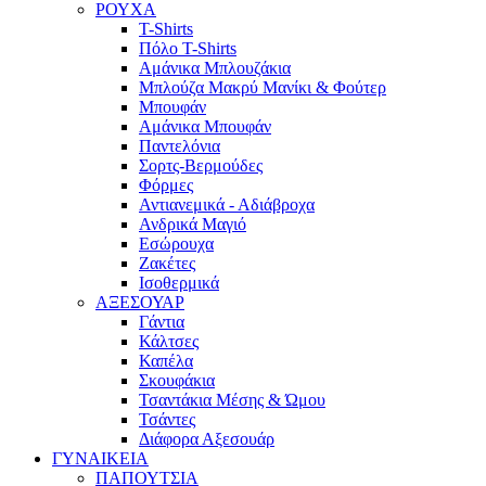
ΡΟΥΧΑ
T-Shirts
Πόλο T-Shirts
Αμάνικα Μπλουζάκια
Μπλούζα Μακρύ Μανίκι & Φούτερ
Μπουφάν
Αμάνικα Μπουφάν
Παντελόνια
Σορτς-Βερμούδες
Φόρμες
Αντιανεμικά - Αδιάβροχα
Ανδρικά Μαγιό
Εσώρουχα
Ζακέτες
Ισοθερμικά
ΑΞΕΣΟΥΑΡ
Γάντια
Κάλτσες
Καπέλα
Σκουφάκια
Τσαντάκια Μέσης & Ώμου
Τσάντες
Διάφορα Αξεσουάρ
ΓΥΝΑΙΚΕΙΑ
ΠΑΠΟΥΤΣΙΑ