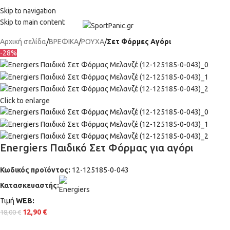
+302315115372
Skip to navigation
Skip to main content
Αρχική σελίδα
ΒΡΕΦΙΚΑ
ΡΟΥΧΑ
Σετ Φόρμες Αγόρι
-28%
Click to enlarge
Energiers Παιδικό Σετ Φόρμας για αγόρι
Κωδικός προϊόντος:
12-125185-0-043
Κατασκευαστής:
Τιμή
WΕΒ:
12,90
€
18,00
€